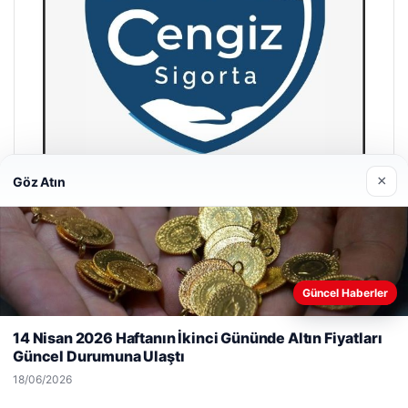
×
Göz Atın
Hastaş Beton
26/05/2026
Güncel Haberler
Web sitemizi nasıl kullandığınızı daha iyi anlayabilmek,
deneyiminizi kişiselleştirmek ve geliştirmek amacıyla çerezler
14 Nisan 2026 Haftanın İkinci Gününde Altın Fiyatları
kullanıyoruz.
Çerez Politikamız
Güncel Durumuna Ulaştı
Reddet
Kabul Et
18/06/2026