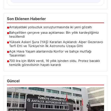
Son Eklenen Haberler
Antalya’daki yolsuzluk soruşturmasında iki yeni gözaltı
■
Bahçeli’den çerçeve yasa açıklaması: Bin yıllık kardeşliğimiz
■
tescillendi
Yüksek Askeri Şura (YAŞ) Kararları Açıklandı: Alper Gezeravcı
■
Terfi Etti ve Türkiye’nin İlk Astronotu Uzaya Gitti
Açık Hava Yaşam alanlarında Konfor ve bahçe mutfağı
■
Tasarımları
700 lira için IBAN verdi, 16 yıllık işinden oldu. Protez bacaklı
■
temizlik görevlisinin hayatı karardı
Güncel
06/08/2026