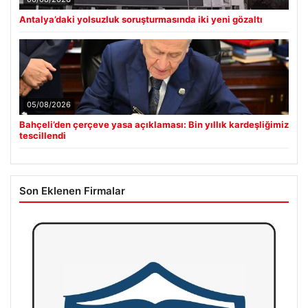
Antalya’daki yolsuzluk soruşturmasında iki yeni gözaltı
05/08/2026
Bahçeli’den çerçeve yasa açıklaması: Bin yıllık kardeşliğimiz
tescillendi
Son Eklenen Firmalar