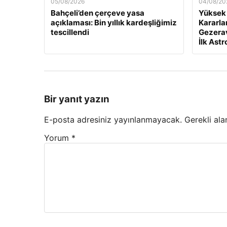
05/08/2026
04/08/20
Bahçeli’den çerçeve yasa
Yüksek 
açıklaması: Bin yıllık kardeşliğimiz
Kararlar
tescillendi
Gezeravc
İlk Ast
Bir yanıt yazın
E-posta adresiniz yayınlanmayacak.
Gerekli ala
Yorum
*