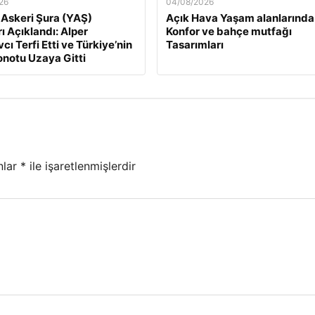
26
04/08/2026
Askeri Şura (YAŞ)
Açık Hava Yaşam alanlarında
ı Açıklandı: Alper
Konfor ve bahçe mutfağı
ı Terfi Etti ve Türkiye’nin
Tasarımları
ronotu Uzaya Gitti
nlar
*
ile işaretlenmişlerdir