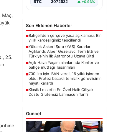
BTC
3072532
▲ +0.93%
oluşturan Yüksek Askeri Şura
(YAŞ) toplantısı,…
. Maç,
büyük
Son Eklenen Haberler
Bahçeli’den çerçeve yasa açıklaması: Bin
■
yıllık kardeşliğimiz tescillendi
Yüksek Askeri Şura (YAŞ) Kararları
■
Açıklandı: Alper Gezeravcı Terfi Etti ve
Türkiye’nin İlk Astronotu Uzaya Gitti
l, 25.
Açık Hava Yaşam alanlarında Konfor ve
■
un
bahçe mutfağı Tasarımları
700 lira için IBAN verdi, 16 yıllık işinden
■
oldu. Protez bacaklı temizlik görevlisinin
hayatı karardı
Klasik Lezzetin En Özel Hali: Çölyak
■
Dostu Glütensiz Lahmacun Tarifi
Güncel
arihine