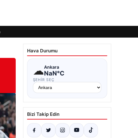
m
Hava Durumu
☁
Ankara
NaN°C
ŞEHIR SEÇ
Bizi Takip Edin