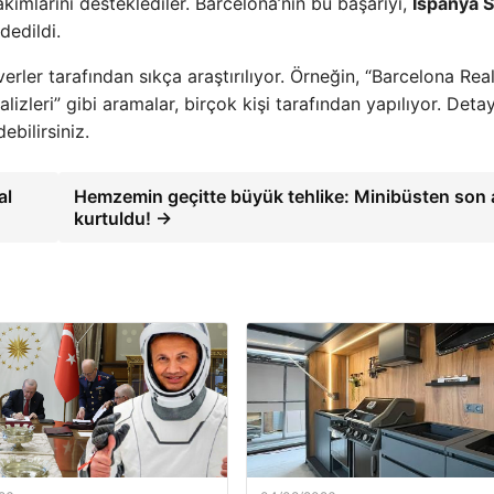
ımlarını desteklediler. Barcelona’nın bu başarıyı,
İspanya 
dedildi.
erler tarafından sıkça araştırılıyor. Örneğin, “Barcelona Rea
zleri” gibi aramalar, birçok kişi tarafından yapılıyor. Detay
ebilirsiniz.
al
Hemzemin geçitte büyük tehlike: Minibüsten son
kurtuldu! →