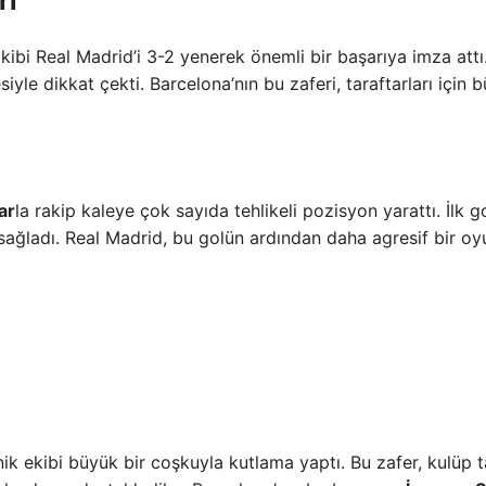
ri
kibi Real Madrid’i 3-2 yenerek önemli bir başarıya imza attı
yle dikkat çekti. Barcelona’nın bu zaferi, taraftarları için 
lar
la rakip kaleye çok sayıda tehlikeli pozisyon yarattı. İlk go
sağladı. Real Madrid, bu golün ardından daha agresif bir oy
k ekibi büyük bir coşkuyla kutlama yaptı. Bu zafer, kulüp t