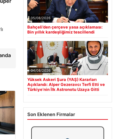
Süper
05/08/2026
l
Bahçeli’den çerçeve yasa açıklaması:
lı
Bin yıllık kardeşliğimiz tescillendi
 anda
04/08/2026
Yüksek Askeri Şura (YAŞ) Kararları
Açıklandı: Alper Gezeravcı Terfi Etti ve
Türkiye’nin İlk Astronotu Uzaya Gitti
Son Eklenen Firmalar