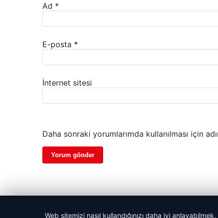
Ad
*
E-posta
*
İnternet sitesi
Daha sonraki yorumlarımda kullanılması için adı
© 2026 Gezegen Haber – Güncel Haberler
Web sitemizi nasıl kullandığınızı daha iyi anlayabilmek,