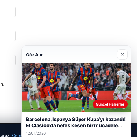
×
Göz Atın
n.
Güncel Haberler
Barcelona, İspanya Süper Kupa’yı kazandı!
El Clasico’da nefes kesen bir mücadele…
12/01/2026
ıyoruz.
Çerez Politikamız
Reddet
Kabul Et