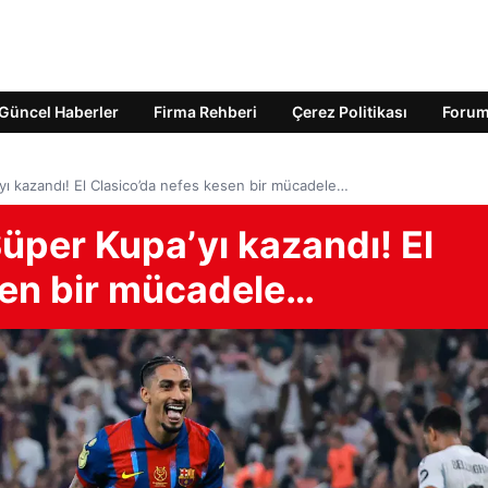
Güncel Haberler
Firma Rehberi
Çerez Politikası
Foru
yı kazandı! El Clasico’da nefes kesen bir mücadele…
üper Kupa’yı kazandı! El
sen bir mücadele…