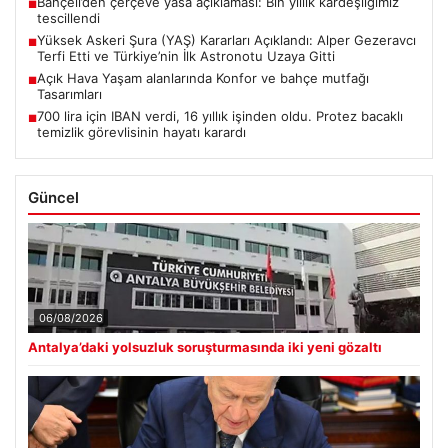
Bahçeli’den çerçeve yasa açıklaması: Bin yıllık kardeşliğimiz
■
tescillendi
Yüksek Askeri Şura (YAŞ) Kararları Açıklandı: Alper Gezeravcı
■
Terfi Etti ve Türkiye’nin İlk Astronotu Uzaya Gitti
Açık Hava Yaşam alanlarında Konfor ve bahçe mutfağı
■
Tasarımları
700 lira için IBAN verdi, 16 yıllık işinden oldu. Protez bacaklı
■
temizlik görevlisinin hayatı karardı
Güncel
06/08/2026
Antalya’daki yolsuzluk soruşturmasında iki yeni gözaltı