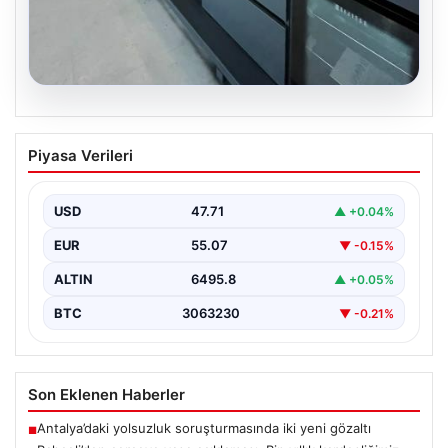
04.08.2026
Açık Hava Yaşam alanlarında Konfor ve
Piyasa Verileri
bahçe mutfağı Tasarımları
Günümüz dünyasında bahçe sosyal alanlar, villaların en
değerli alanlarından bir tanesi gelmiştir. Yeşille iç…
USD
47.71
▲ +0.04%
EUR
55.07
▼ -0.15%
ALTIN
6495.8
▲ +0.05%
BTC
3063230
▼ -0.21%
Son Eklenen Haberler
Antalya’daki yolsuzluk soruşturmasında iki yeni gözaltı
■