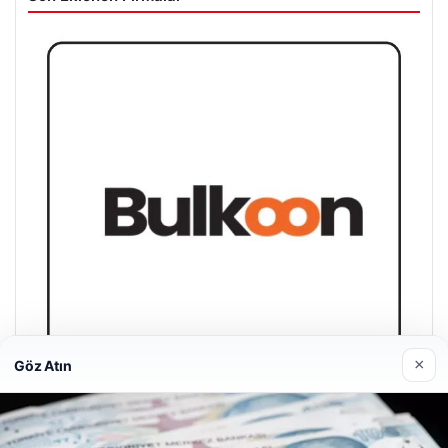
×
Göz Atın
Magusa Night Club