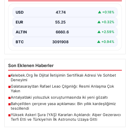
{“title”: “Bahçeli’den Çerçeve Yasa Açıklaması: Bin Yıllık
Kardeşliğimiz Resmen Tescillendi”, “content”: “ Milliyetçi
USD
47.74
▲ +0.18%
Hareket…
EUR
55.25
▲ +0.32%
ALTIN
6660.6
▲ +2.59%
BTC
3091908
▲ +0.94%
Son Eklenen Haberler
Kelebek.Org İle Dijital İletişimin Sertifikalı Adresi Ve Sohbet
■
Deneyimi
Galatasaray’dan Rafael Leao Çılgınlığı: Resmi Anlaşma Çok
■
Yakın
Antalya’daki yolsuzluk soruşturmasında iki yeni gözaltı
■
Bahçeli’den çerçeve yasa açıklaması: Bin yıllık kardeşliğimiz
■
tescillendi
Yüksek Askeri Şura (YAŞ) Kararları Açıklandı: Alper Gezeravcı
■
Terfi Etti ve Türkiye’nin İlk Astronotu Uzaya Gitti