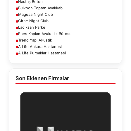
Hastaş Beton
■
Bulkoon Toptan Ayakkabı
■
Magusa Night Club
■
Girne Night Club
■
Ladiksan Parke
■
Enes Kaplan Avukatlık Bürosu
■
Trend Yapı Akustik
■
A Life Ankara Hastanesi
■
A Life Pursaklar Hastanesi
■
Son Eklenen Firmalar