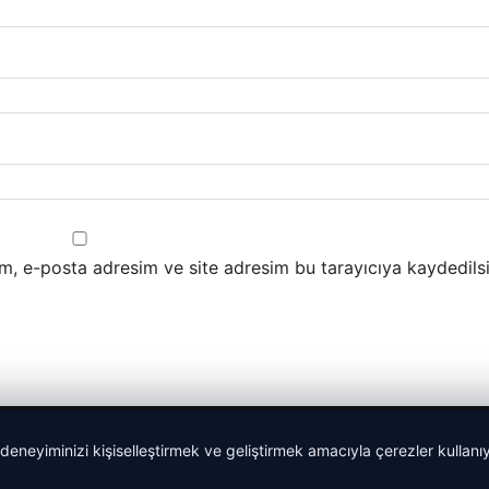
m, e-posta adresim ve site adresim bu tarayıcıya kaydedilsi
 deneyiminizi kişiselleştirmek ve geliştirmek amacıyla çerezler kullan
malta dil okulları
|
lemagrup.com.tr