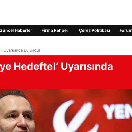
Güncel Haberler
Firma Rehberi
Çerez Politikası
Foru
!’ Uyarısında Bulundu!
iye Hedefte!’ Uyarısında