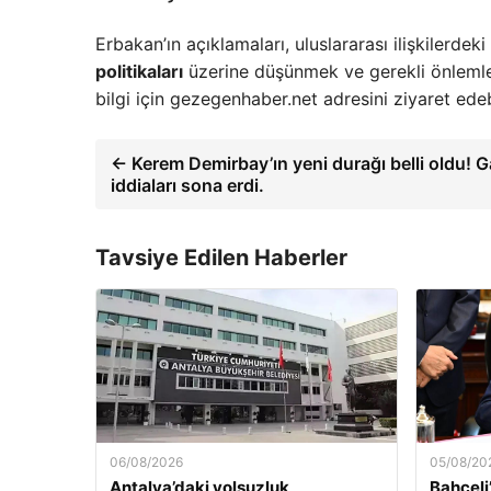
Erbakan’ın açıklamaları, uluslararası ilişkilerdek
politikaları
üzerine düşünmek ve gerekli önlemler
bilgi için gezegenhaber.net adresini ziyaret edebi
← Kerem Demirbay’ın yeni durağı belli oldu! G
iddiaları sona erdi.
Tavsiye Edilen Haberler
06/08/2026
05/08/20
Antalya’daki yolsuzluk
Bahçeli