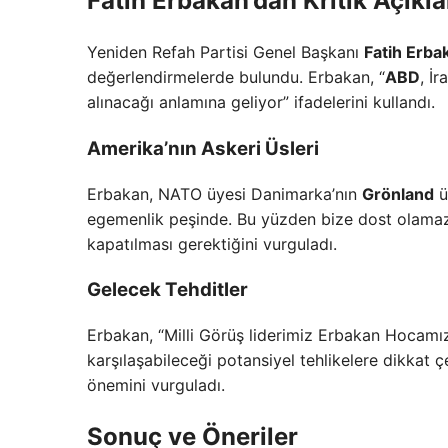
Fatih Erbakan’dan Kritik Açıkl
Yeniden Refah Partisi Genel Başkanı
Fatih Erba
değerlendirmelerde bulundu. Erbakan, “
ABD
, İ
alınacağı anlamına geliyor” ifadelerini kullandı.
Amerika’nın Askeri Üsleri
Erbakan, NATO üyesi Danimarka’nın
Grönland
ü
egemenlik peşinde. Bu yüzden bize dost olamaz” 
kapatılması gerektiğini vurguladı.
Gelecek Tehditler
Erbakan, “Milli Görüş liderimiz Erbakan Hocamızı
karşılaşabileceği potansiyel tehlikelere dikkat 
önemini vurguladı.
Sonuç ve Öneriler