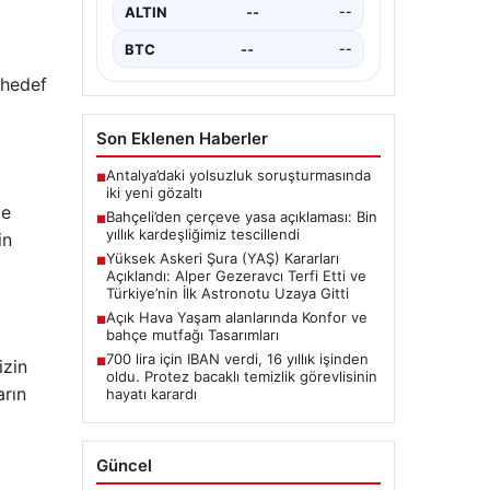
Resmen Tescillendi”, “content”: “
ALTIN
--
--
Milliyetçi Hareket…
BTC
--
--
 hedef
Son Eklenen Haberler
Antalya’daki yolsuzluk soruşturmasında
■
iki yeni gözaltı
de
Bahçeli’den çerçeve yasa açıklaması: Bin
■
yıllık kardeşliğimiz tescillendi
in
Yüksek Askeri Şura (YAŞ) Kararları
■
Açıklandı: Alper Gezeravcı Terfi Etti ve
Türkiye’nin İlk Astronotu Uzaya Gitti
Açık Hava Yaşam alanlarında Konfor ve
■
bahçe mutfağı Tasarımları
700 lira için IBAN verdi, 16 yıllık işinden
■
izin
oldu. Protez bacaklı temizlik görevlisinin
arın
hayatı karardı
Güncel