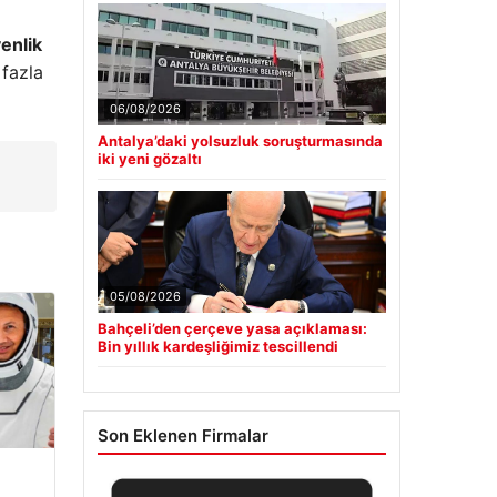
enlik
 fazla
06/08/2026
Antalya’daki yolsuzluk soruşturmasında
iki yeni gözaltı
05/08/2026
Bahçeli’den çerçeve yasa açıklaması:
Bin yıllık kardeşliğimiz tescillendi
Son Eklenen Firmalar