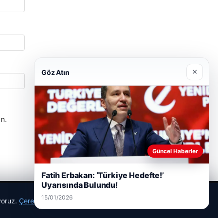
×
Göz Atın
n.
Güncel Haberler
Fatih Erbakan: ‘Türkiye Hedefte!’
Uyarısında Bulundu!
15/01/2026
ıyoruz.
Çerez Politikamız
Reddet
Kabul Et