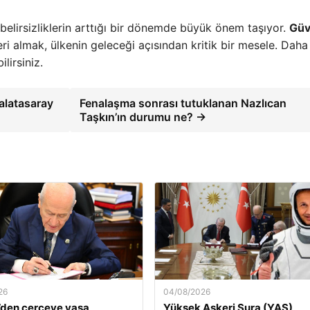
i belirsizliklerin arttığı bir dönemde büyük önem taşıyor.
Güv
i almak, ülkenin geleceği açısından kritik bir mesele. Daha
lirsiniz.
alatasaray
Fenalaşma sonrası tutuklanan Nazlıcan
Taşkın’ın durumu ne? →
26
04/08/2026
’den çerçeve yasa
Yüksek Askeri Şura (YAŞ)