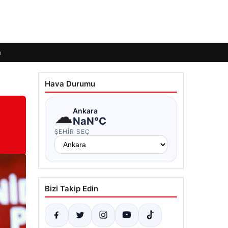
m
Hava Durumu
☁
Ankara
NaN°C
ŞEHIR SEÇ
Bizi Takip Edin