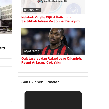
08/08/2026
Kelebek.Org İle Dijital İletişimin
Sertifikalı Adresi Ve Sohbet Deneyimi
ltı
07/08/2026
Galatasaray’dan Rafael Leao Çılgınlığı:
Resmi Anlaşma Çok Yakın
Son Eklenen Firmalar