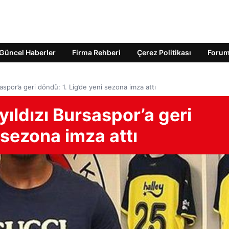
Güncel Haberler
Firma Rehberi
Çerez Politikası
Foru
aspor’a geri döndü: 1. Lig’de yeni sezona imza attı
yıldızı Bursaspor’a geri
 sezona imza attı