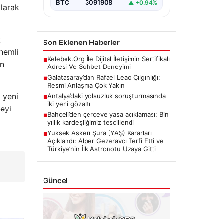
BTC
3091908
▲ +0.94%
ılarak
k
Son Eklenen Haberler
önemli
Kelebek.Org İle Dijital İletişimin Sertifikalı
■
un
Adresi Ve Sohbet Deneyimi
Galatasaray’dan Rafael Leao Çılgınlığı:
■
Resmi Anlaşma Çok Yakın
, yeni
Antalya’daki yolsuzluk soruşturmasında
■
iki yeni gözaltı
meyi
Bahçeli’den çerçeve yasa açıklaması: Bin
■
yıllık kardeşliğimiz tescillendi
Yüksek Askeri Şura (YAŞ) Kararları
■
Açıklandı: Alper Gezeravcı Terfi Etti ve
Türkiye’nin İlk Astronotu Uzaya Gitti
Güncel