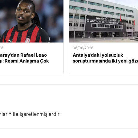
26
06/08/2026
aray’dan Rafael Leao
Antalya’daki yolsuzluk
ığı: Resmi Anlaşma Çok
soruşturmasında iki yeni göza
nlar
*
ile işaretlenmişlerdir