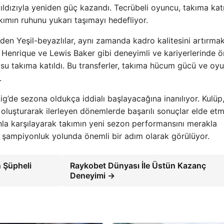
 yıldızıyla yeniden güç kazandı. Tecrübeli oyuncu, takıma kat
ımın ruhunu yukarı taşımayı hedefliyor.
en Yeşil-beyazlılar, aynı zamanda kadro kalitesini artırma
n Henrique ve Lewis Baker gibi deneyimli ve kariyerlerinde 
usu takıma katıldı. Bu transferler, takıma hücum gücü ve oy
.
 Lig’de sezona oldukça iddialı başlayacağına inanılıyor. Kulüp
m oluşturarak ilerleyen dönemlerde başarılı sonuçlar elde et
anla karşılayarak takımın yeni sezon performansını merakla
ve şampiyonluk yolunda önemli bir adım olarak görülüyor.
 Şüpheli
Raykobet Dünyası İle Üstün Kazanç
Deneyimi →