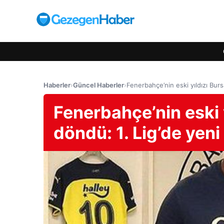
Haberler
›
Güncel Haberler
›
Fenerbahçe’nin eski yıldızı Burs
Fenerbahçe’nin eski 
döndü: 1. Lig’de yeni