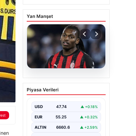
Yan Manşet
06.08.2026
Antalya’daki yolsuzluk
Piyasa Verileri
soruşturmasında iki yeni
gözaltı
USD
47.74
▲ +0.18%
rest
EUR
55.25
▲ +0.32%
ALTIN
6660.6
▲ +2.59%
inen