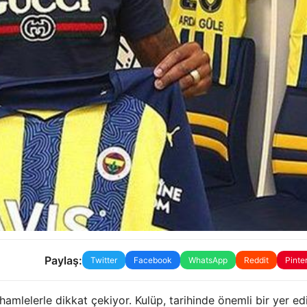
Paylaş:
Twitter
Facebook
WhatsApp
Reddit
Pinte
amlelerle dikkat çekiyor. Kulüp, tarihinde önemli bir yer ed