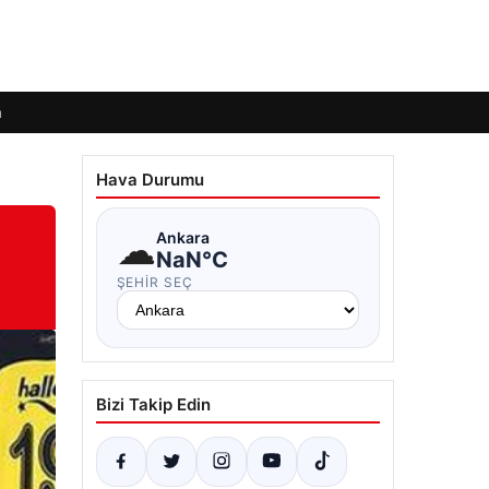
m
Hava Durumu
☁
Ankara
NaN°C
ŞEHIR SEÇ
Bizi Takip Edin