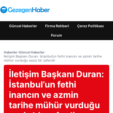
Güncel Haberler
Firma Rehberi
Çerez Politikası
Forum
Haberler
›
Güncel Haberler
›
İletişim Başkanı Duran: İstanbul’un fethi inancın ve azmin tarihe
mühür vurduğu eşsiz bir zaferdir
İletişim Başkanı Duran:
İstanbul’un fethi
inancın ve azmin
tarihe mühür vurduğu