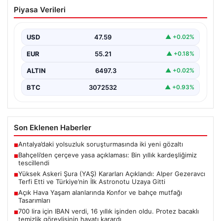
Bahçeli’den çerçeve yasa açıklaması:
Piyasa Verileri
Bin yıllık kardeşliğimiz tescillendi
{“title”: “Bahçeli’den Çerçeve Yasa Açıklaması: Bin Yıllık
Kardeşliğimiz Resmen Tescillendi”, “content”: “ Milliyetçi
USD
47.59
▲ +0.02%
Hareket…
EUR
55.21
▲ +0.18%
ALTIN
6497.3
▲ +0.02%
BTC
3072532
▲ +0.93%
Son Eklenen Haberler
Antalya’daki yolsuzluk soruşturmasında iki yeni gözaltı
■
Bahçeli’den çerçeve yasa açıklaması: Bin yıllık kardeşliğimiz
■
tescillendi
Yüksek Askeri Şura (YAŞ) Kararları Açıklandı: Alper Gezeravcı
■
Terfi Etti ve Türkiye’nin İlk Astronotu Uzaya Gitti
Açık Hava Yaşam alanlarında Konfor ve bahçe mutfağı
■
Tasarımları
700 lira için IBAN verdi, 16 yıllık işinden oldu. Protez bacaklı
■
temizlik görevlisinin hayatı karardı