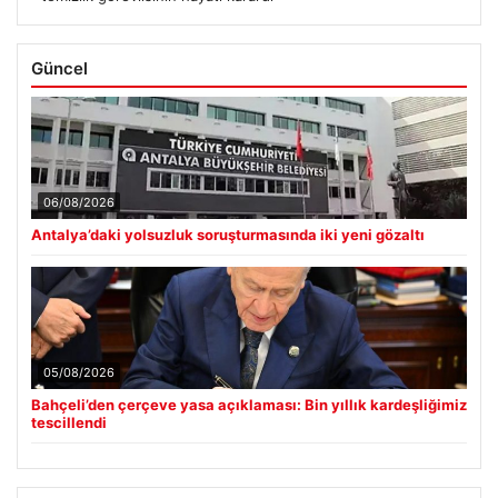
Güncel
06/08/2026
Antalya’daki yolsuzluk soruşturmasında iki yeni gözaltı
05/08/2026
Bahçeli’den çerçeve yasa açıklaması: Bin yıllık kardeşliğimiz
tescillendi