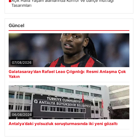
Açık Hava Yaşam alanlarında Konfor ve bahçe mutfağı
■
Tasarımları
Güncel
07/08/2026
Galatasaray’dan Rafael Leao Çılgınlığı: Resmi Anlaşma Çok
Yakın
06/08/2026
Antalya’daki yolsuzluk soruşturmasında iki yeni gözaltı