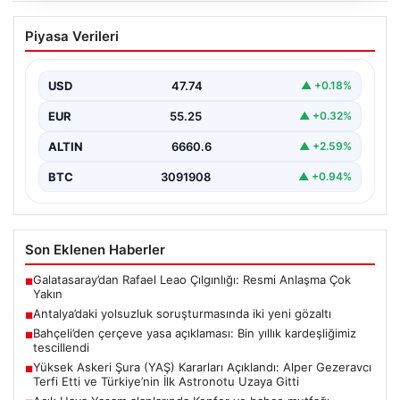
Bahçeli’den çerçeve yasa açıklaması:
Piyasa Verileri
Bin yıllık kardeşliğimiz tescillendi
{“title”: “Bahçeli’den Çerçeve Yasa Açıklaması: Bin Yıllık
Kardeşliğimiz Resmen Tescillendi”, “content”: “ Milliyetçi
USD
47.74
▲ +0.18%
Hareket…
EUR
55.25
▲ +0.32%
ALTIN
6660.6
▲ +2.59%
BTC
3091908
▲ +0.94%
Son Eklenen Haberler
Galatasaray’dan Rafael Leao Çılgınlığı: Resmi Anlaşma Çok
■
Yakın
Antalya’daki yolsuzluk soruşturmasında iki yeni gözaltı
■
Bahçeli’den çerçeve yasa açıklaması: Bin yıllık kardeşliğimiz
■
tescillendi
Yüksek Askeri Şura (YAŞ) Kararları Açıklandı: Alper Gezeravcı
■
Terfi Etti ve Türkiye’nin İlk Astronotu Uzaya Gitti