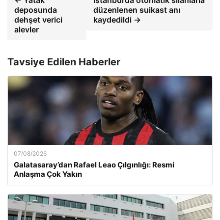
← Yatak
İstanbul’da otomatik silahlarla
deposunda
düzenlenen suikast anı
dehşet verici
kaydedildi →
alevler
Tavsiye Edilen Haberler
07/08/2026
Galatasaray’dan Rafael Leao Çılgınlığı: Resmi
Anlaşma Çok Yakın