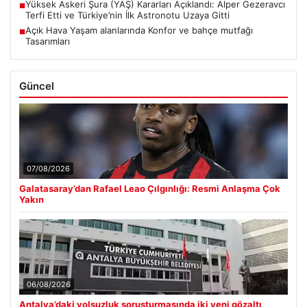
Yüksek Askeri Şura (YAŞ) Kararları Açıklandı: Alper Gezeravcı
■
Terfi Etti ve Türkiye’nin İlk Astronotu Uzaya Gitti
Açık Hava Yaşam alanlarında Konfor ve bahçe mutfağı
■
Tasarımları
Güncel
07/08/2026
Galatasaray’dan Rafael Leao Çılgınlığı: Resmi Anlaşma Çok
Yakın
06/08/2026
Antalya’daki yolsuzluk soruşturmasında iki yeni gözaltı