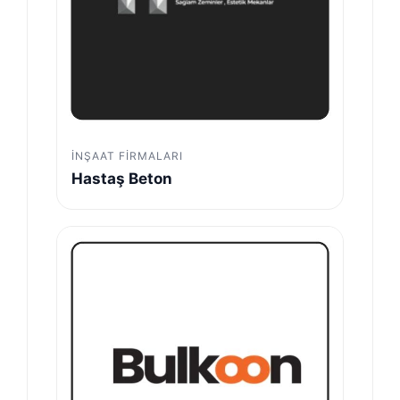
İNŞAAT FIRMALARI
Hastaş Beton