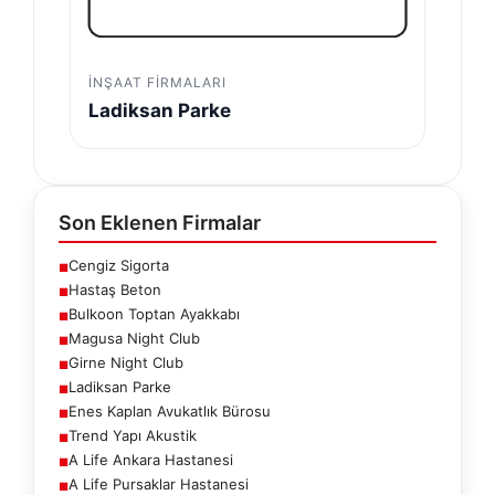
İNŞAAT FIRMALARI
Ladiksan Parke
Son Eklenen Firmalar
Cengiz Sigorta
■
Hastaş Beton
■
Bulkoon Toptan Ayakkabı
■
Magusa Night Club
■
Girne Night Club
■
Ladiksan Parke
■
Enes Kaplan Avukatlık Bürosu
■
Trend Yapı Akustik
■
A Life Ankara Hastanesi
■
A Life Pursaklar Hastanesi
■