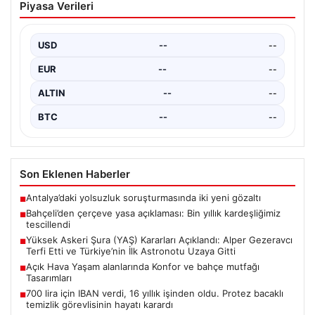
Piyasa Verileri
Açıklandı: Alper Gezeravcı Terfi Etti ve
Türkiye’nin İlk Astronotu Uzaya Gitti
USD
--
--
Türkiye’nin savunma ve askerî yapısında önemli dönüm
noktaları oluşturan Yüksek Askeri Şura (YAŞ) toplantısı,
EUR
--
--
…
ALTIN
--
--
BTC
--
--
Son Eklenen Haberler
Antalya’daki yolsuzluk soruşturmasında iki yeni gözaltı
■
Bahçeli’den çerçeve yasa açıklaması: Bin yıllık kardeşliğimiz
■
tescillendi
Yüksek Askeri Şura (YAŞ) Kararları Açıklandı: Alper Gezeravcı
■
Terfi Etti ve Türkiye’nin İlk Astronotu Uzaya Gitti
Açık Hava Yaşam alanlarında Konfor ve bahçe mutfağı
■
Tasarımları
700 lira için IBAN verdi, 16 yıllık işinden oldu. Protez bacaklı
■
temizlik görevlisinin hayatı karardı