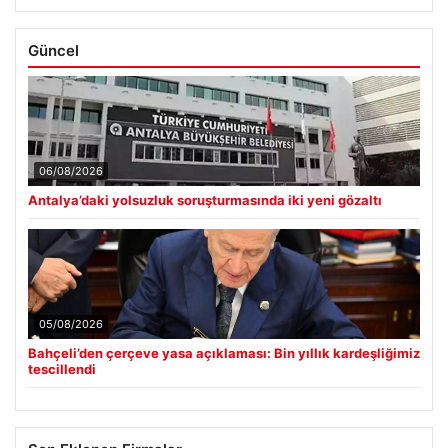
Güncel
06/08/2026
Antalya’daki yolsuzluk soruşturmasında iki yeni gözaltı
05/08/2026
Bahçeli’den çerçeve yasa açıklaması: Bin yıllık kardeşliğimiz
tescillendi