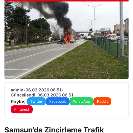
admin
•
06.03.2026 06:51
•
Güncellendi: 06.03.2026 06:51
Paylaş:
Twitter
Facebook
WhatsApp
Reddit
Pinterest
Samsun’da Zincirleme Trafik