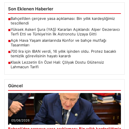
Son Eklenen Haberler
Bahçeli’den çerçeve yasa açıklaması: Bin yıllık kardeşliğimiz
■
tescillendi
Yüksek Askeri Şura (YAŞ) Kararları Açıklandı: Alper Gezeravcı
■
Terfi Etti ve Türkiye’nin İlk Astronotu Uzaya Gitti
Açık Hava Yaşam alanlarında Konfor ve bahçe mutfağı
■
Tasarımları
700 lira için IBAN verdi, 16 yıllık işinden oldu. Protez bacaklı
■
temizlik görevlisinin hayatı karardı
Klasik Lezzetin En Özel Hali: Çölyak Dostu Glütensiz
■
Lahmacun Tarifi
Güncel
05/08/2026
Bahçeli’den çerçeve yasa açıklaması: Bin yıllık kardeşliğimiz