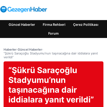
Güncel Haberler
Firma Rehberi
Çerez Politikası
Forum
Haberler
›
Güncel Haberler
›
“Şükrü Saraçoğlu Stadyumu’nun taşınacağına dair iddialara yanıt
verildi”
“Şükrü Saraçoğlu
Stadyumu’nun
taşınacağına dair
iddialara yanıt verildi”