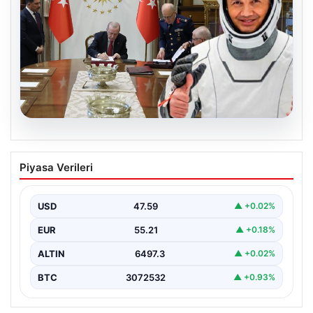
04.08.2026
Yüksek Askeri Şura (YAŞ) Kararları
Piyasa Verileri
Açıklandı: Alper Gezeravcı Terfi Etti ve
Türkiye’nin İlk Astronotu Uzaya Gitti
USD
47.59
▲ +0.02%
Türkiye’nin savunma ve askerî yapısında önemli dönüm
noktaları oluşturan Yüksek Askeri Şura (YAŞ) toplantısı,
EUR
55.21
▲ +0.18%
…
ALTIN
6497.3
▲ +0.02%
BTC
3072532
▲ +0.93%