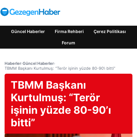
Güncel Haberler
Firma Rehberi
Çerez Politikası
Forum
Haberler
›
Güncel Haberler
›
TBMM Başkanı Kurtulmuş: “Terör işinin yüzde 80-90’ı bitti”
TBMM Başkanı
Kurtulmuş: “Terör
işinin yüzde 80-90’ı
bitti”