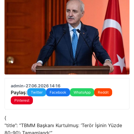
admin
•
27.06.2026 14:16
Paylaş:
Twitter
Facebook
WhatsApp
Reddit
Pinterest
{
“title”: “TBMM Başkanı Kurtulmuş: ‘Terör İşinin Yüzde
80-90’ı Tamamlandı'”,