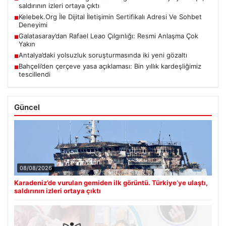
saldırının izleri ortaya çıktı
Kelebek.Org İle Dijital İletişimin Sertifikalı Adresi Ve Sohbet
■
Deneyimi
Galatasaray’dan Rafael Leao Çılgınlığı: Resmi Anlaşma Çok
■
Yakın
Antalya’daki yolsuzluk soruşturmasında iki yeni gözaltı
■
Bahçeli’den çerçeve yasa açıklaması: Bin yıllık kardeşliğimiz
■
tescillendi
Güncel
08/08/2026
Karadeniz’de vurulan gemiden ilk görüntü. Türkiye’ye ulaştı,
saldırının izleri ortaya çıktı