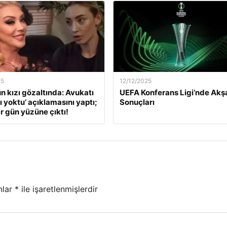
25
12/12/2025
ün kızı gözaltında: Avukatı
UEFA Konferans Ligi’nde Ak
ı yoktu’ açıklamasını yaptı;
Sonuçları
r gün yüzüne çıktı!
nlar
*
ile işaretlenmişlerdir