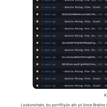
K
Lookonchain, bu portföyün altı yıl önce Braiins 