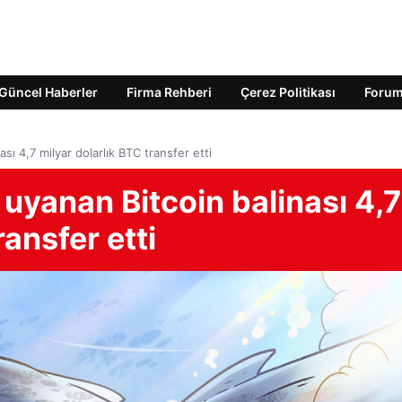
Güncel Haberler
Firma Rehberi
Çerez Politikası
Foru
sı 4,7 milyar dolarlık BTC transfer etti
 uyanan Bitcoin balinası 4,7
ransfer etti