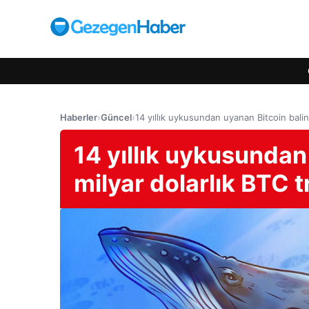
Haberler
›
Güncel
›
14 yıllık uykusundan uyanan Bitcoin balina
14 yıllık uykusundan
milyar dolarlık BTC t