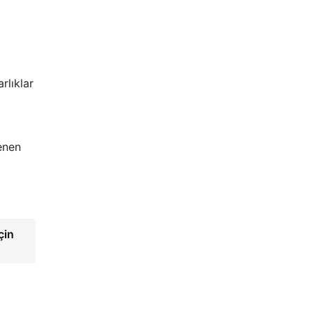
rlıklar
lenen
çin