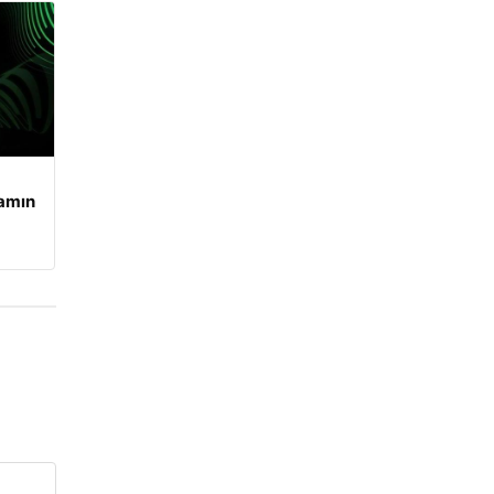
şamın