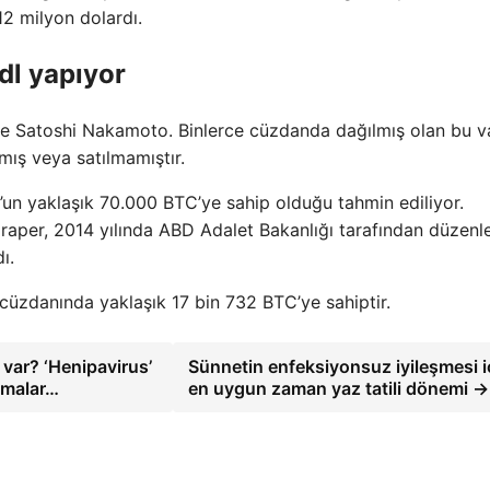
12 milyon dolardı.
odl yapıyor
ile Satoshi Nakamoto. Binlerce cüzdanda dağılmış olan bu va
mış veya satılmamıştır.
un yaklaşık 70.000 BTC’ye sahip olduğu tahmin ediliyor.
m Draper, 2014 yılında ABD Adalet Bakanlığı tarafından düzen
ı.
l cüzdanında yaklaşık 17 bin 732 BTC’ye sahiptir.
 var? ‘Henipavirus’
Sünnetin enfeksiyonsuz iyileşmesi i
amalar…
en uygun zaman yaz tatili dönemi →