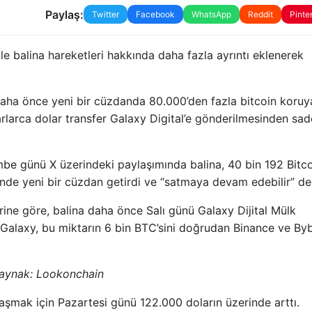
Paylaş:
Twitter
Facebook
WhatsApp
Reddit
Pinte
lina hareketleri hakkında daha fazla ayrıntı eklenerek
 daha önce yeni bir cüzdanda 80.000’den fazla bitcoin koruy
ilyarlarca dolar transfer Galaxy Digital’e gönderilmesinden sa
be günü X üzerindeki paylaşımında balina, 40 bin 192 Bitc
inde yeni bir cüzdan getirdi ve “satmaya devam edebilir” de
rine göre, balina daha önce Salı günü Galaxy Dijital Mülk
Galaxy, bu miktarın 6 bin BTC’sini doğrudan Binance ve Byb
aynak:
Lookonchain
aşmak için Pazartesi günü 122.000 doların üzerinde arttı.