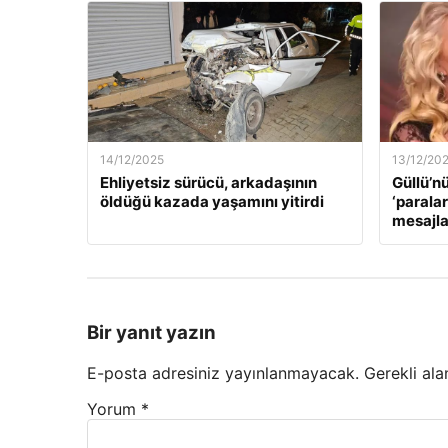
14/12/2025
13/12/20
Ehliyetsiz sürücü, arkadaşının
Güllü’n
öldüğü kazada yaşamını yitirdi
‘paralar
mesajla
Bir yanıt yazın
E-posta adresiniz yayınlanmayacak.
Gerekli ala
Yorum
*