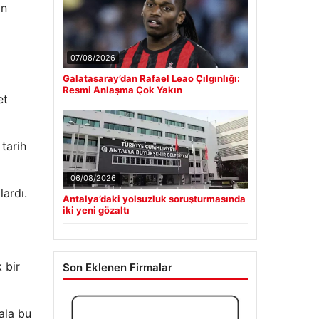
an
07/08/2026
Galatasaray’dan Rafael Leao Çılgınlığı:
Resmi Anlaşma Çok Yakın
et
 tarih
06/08/2026
Antalya’daki yolsuzluk soruşturmasında
iki yeni gözaltı
lardı.
Son Eklenen Firmalar
 bir
ala bu