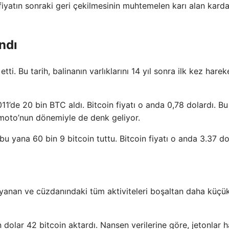
fiyatın sonraki geri çekilmesinin muhtemelen karı alan kard
ndı
i. Bu tarih, balinanın varlıklarını 14 yıl sonra ilk kez harek
011’de 20 bin BTC aldı. Bitcoin fiyatı o anda 0,78 dolardı. Bu
amoto’nun dönemiyle de denk geliyor.
bu yana 60 bin 9 bitcoin tuttu. Bitcoin fiyatı o anda 3.37 do
uyanan ve cüzdanındaki tüm aktiviteleri boşaltan daha küçük
 dolar 42 bitcoin aktardı. Nansen verilerine göre, jetonlar h