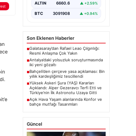
BTC
3091908
▲ +0.94%
oluşturan Yüksek Askeri Şura
rest
(YAŞ) toplantısı,…
Son Eklenen Haberler
Galatasaray’dan Rafael Leao Çılgınlığı:
■
Resmi Anlaşma Çok Yakın
an
Antalya’daki yolsuzluk soruşturmasında
■
dece
iki yeni gözaltı
Bahçeli’den çerçeve yasa açıklaması: Bin
■
yıllık kardeşliğimiz tescillendi
oin
Yüksek Askeri Şura (YAŞ) Kararları
■
Açıklandı: Alper Gezeravcı Terfi Etti ve
di.
Türkiye’nin İlk Astronotu Uzaya Gitti
Açık Hava Yaşam alanlarında Konfor ve
■
bahçe mutfağı Tasarımları
it’e
Güncel