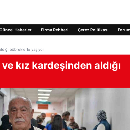
Güncel Haberler
Firma Rehberi
Çerez Politikası
Foru
ldığı böbreklerle yaşıyor
 ve kız kardeşinden aldığı