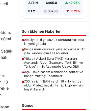
Resmen Tescillendi”, “content”: “
ALTIN
6495.8
▲ +0.05%
ledi.
Milliyetçi Hareket…
BTC
3063230
▼ -0.21%
Son Eklenen Haberler
oldum.
breğimi
Antalya’daki yolsuzluk soruşturmasında
■
iki yeni gözaltı
Bahçeli’den çerçeve yasa açıklaması: Bin
■
 Sağlık
yıllık kardeşliğimiz tescillendi
 nakli
Yüksek Askeri Şura (YAŞ) Kararları
■
Açıklandı: Alper Gezeravcı Terfi Etti ve
Türkiye’nin İlk Astronotu Uzaya Gitti
Açık Hava Yaşam alanlarında Konfor ve
■
ını
bahçe mutfağı Tasarımları
700 lira için IBAN verdi, 16 yıllık işinden
m, 13
■
oldu. Protez bacaklı temizlik görevlisinin
rekle
hayatı karardı
k
Güncel
 organ