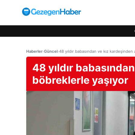
Haberler
›
Güncel
›
48 yıldır babasından ve kız kardeşinden a
48 yıldır babasından
böbreklerle yaşıyor