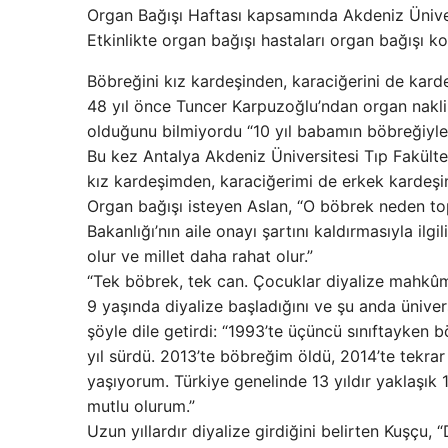
Organ Bağışı Haftası kapsamında Akdeniz Ünivers
Etkinlikte organ bağışı hastaları organ bağışı k
Böbreğini kız kardeşinden, karaciğerini de kard
48 yıl önce Tuncer Karpuzoğlu’ndan organ nakli 
olduğunu bilmiyordu “10 yıl babamın böbreğiyl
Bu kez Antalya Akdeniz Üniversitesi Tıp Fakültesi
kız kardeşimden, karaciğerimi de erkek kardeşi
Organ bağışı isteyen Aslan, “O böbrek neden top
Bakanlığı’nın aile onayı şartını kaldırmasıyla ilg
olur ve millet daha rahat olur.”
“Tek böbrek, tek can. Çocuklar diyalize mahkû
9 yaşında diyalize başladığını ve şu anda üniver
şöyle dile getirdi: “1993’te üçüncü sınıftayken b
yıl sürdü. 2013’te böbreğim öldü, 2014’te tekra
yaşıyorum. Türkiye genelinde 13 yıldır yaklaşık
mutlu olurum.”
Uzun yıllardır diyalize girdiğini belirten Kuşçu,