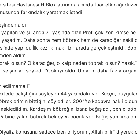
itesi Hastanesi H Blok atrium alanında fuar etkinliği düzen
onusunda farkındalık yaratmak istedi.
eşinden aldı
yapılan ve şu anda 71 yaşında olan Prof. çok zor, kimse ne
e yaşadım. Daha sonra hem böbrek hem de karaciğer nakli 
’nde yapıldı. İlk kez iki nakil bir arada gerçekleştirildi. Bö
mden aldım.”
rak olsun? O karaciğer, o kalp neden toprak olsun? Yazık.”
ili ise şunları söyledi: “Çok iyi oldu. Umarım daha fazla organ
m edilmemeli”
sitede çalıştığını söyleyen 44 yaşındaki Veli Kuşçu, duygular
öbreklerimin bittiğini söylediler. 2004’te kadavra nakli oldu
r nakledildim. Kardeşim böbreğini bana bağışladı, ben o böb
 15 bine yakın böbrek bekleyen çocuk var. Bağış yapılırsa ço
 “Diyaliz konusunu sadece ben biliyorum, Allah bilir” diyerek