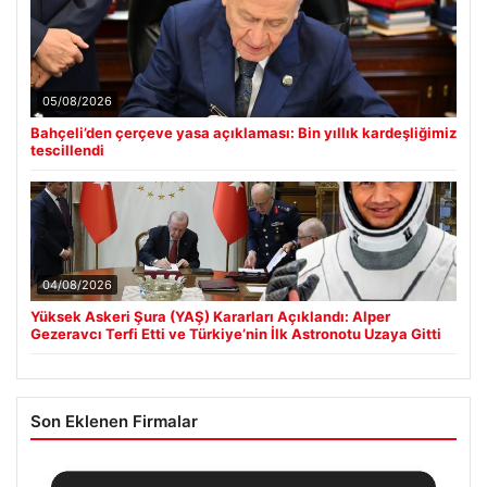
05/08/2026
Bahçeli’den çerçeve yasa açıklaması: Bin yıllık kardeşliğimiz
tescillendi
04/08/2026
Yüksek Askeri Şura (YAŞ) Kararları Açıklandı: Alper
Gezeravcı Terfi Etti ve Türkiye’nin İlk Astronotu Uzaya Gitti
Son Eklenen Firmalar