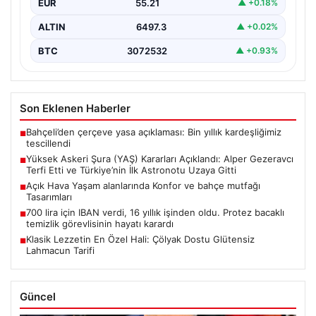
EUR
55.21
▲ +0.18%
…
ALTIN
6497.3
▲ +0.02%
BTC
3072532
▲ +0.93%
Son Eklenen Haberler
Bahçeli’den çerçeve yasa açıklaması: Bin yıllık kardeşliğimiz
■
tescillendi
Yüksek Askeri Şura (YAŞ) Kararları Açıklandı: Alper Gezeravcı
■
Terfi Etti ve Türkiye’nin İlk Astronotu Uzaya Gitti
Açık Hava Yaşam alanlarında Konfor ve bahçe mutfağı
■
Tasarımları
700 lira için IBAN verdi, 16 yıllık işinden oldu. Protez bacaklı
■
temizlik görevlisinin hayatı karardı
Klasik Lezzetin En Özel Hali: Çölyak Dostu Glütensiz
■
Lahmacun Tarifi
Güncel