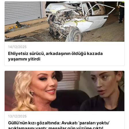
14/12/2025
Ehliyetsiz sürücü, arkadaşının öldüğü kazada
yaşamını yitirdi
13/12/2025
Güllü’nün kızı gözaltında: Avukatı ‘paraları yoktu’
açıklamasını yaptı; mesajlar gün yüzüne çıktı!