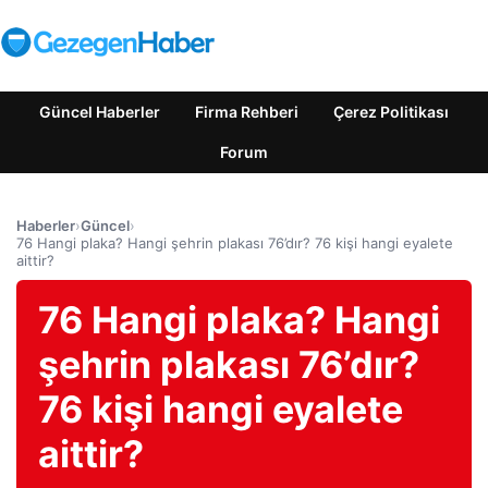
Güncel Haberler
Firma Rehberi
Çerez Politikası
Forum
Haberler
›
Güncel
›
76 Hangi plaka? Hangi şehrin plakası 76’dır? 76 kişi hangi eyalete
aittir?
76 Hangi plaka? Hangi
şehrin plakası 76’dır?
76 kişi hangi eyalete
aittir?