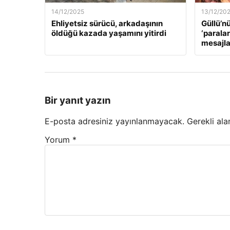
14/12/2025
13/12/20
Ehliyetsiz sürücü, arkadaşının
Güllü’n
öldüğü kazada yaşamını yitirdi
‘paralar
mesajla
Bir yanıt yazın
E-posta adresiniz yayınlanmayacak.
Gerekli ala
Yorum
*