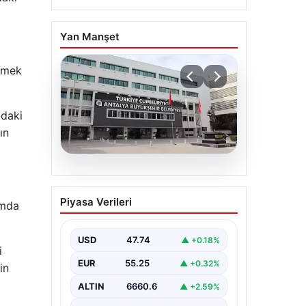
Yan Manşet
lemek
'daki
ın
06.08.2026
Antalya’daki yolsuzluk
Piyasa Verileri
amda
soruşturmasında iki yeni
gözaltı
USD
47.74
▲ +0.18%
i
EUR
55.25
▲ +0.32%
in
ALTIN
6660.6
▲ +2.59%