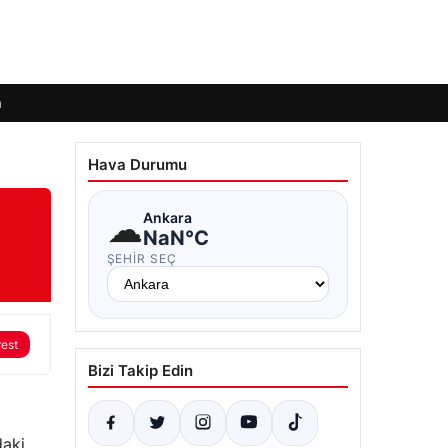
m
Hava Durumu
☁
Ankara
NaN°C
ŞEHIR SEÇ
rest
Bizi Takip Edin
daki