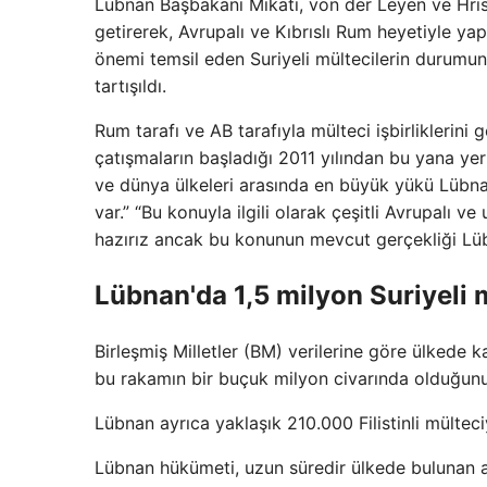
Lübnan Başbakanı Mikati, von der Leyen ve Hris
getirerek, Avrupalı ​​ve Kıbrıslı Rum heyetiyle y
önemi temsil eden Suriyeli mültecilerin durumun
tartışıldı.
Rum tarafı ve AB tarafıyla mülteci işbirliklerini 
çatışmaların başladığı 2011 yılından bu yana yer
ve dünya ülkeleri arasında en büyük yükü Lübna
var.” “Bu konuyla ilgili olarak çeşitli Avrupalı ​
hazırız ancak bu konunun mevcut gerçekliği Lüb
Lübnan'da 1,5 milyon Suriyeli 
Birleşmiş Milletler (BM) verilerine göre ülkede 
bu rakamın bir buçuk milyon civarında olduğunu
Lübnan ayrıca yaklaşık 210.000 Filistinli mülteci
Lübnan hükümeti, uzun süredir ülkede bulunan an