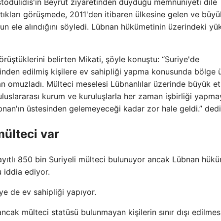
todulidis'in Beyrut ziyaretinden duyduğu memnuniyeti dile
aptıkları görüşmede, 2011'den itibaren ülkesine gelen ve büyü
un ele alındığını söyledi. Lübnan hükümetinin üzerindeki yü
görüştüklerini belirten Mikati, şöyle konuştu: “Suriye'de
inden edilmiş kişilere ev sahipliği yapma konusunda bölge ü
n omuzladı. Mülteci meselesi Lübnanlılar üzerinde büyük et
​ve uluslararası kurum ve kuruluşlarla her zaman işbirliği yapm
nan'ın üstesinden gelemeyeceği kadar zor hale geldi.” dedi
mülteci var
kayıtlı 850 bin Suriyeli mülteci bulunuyor ancak Lübnan hük
 iddia ediyor.
ye de ev sahipliği yapıyor.
cak mülteci statüsü bulunmayan kişilerin sınır dışı edilmesi