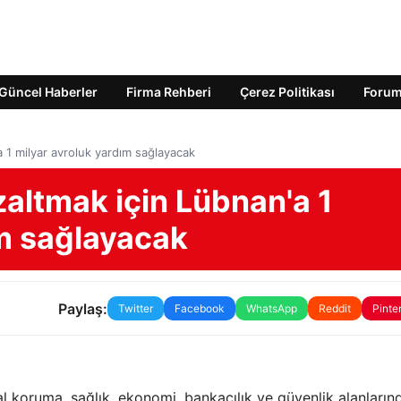
Güncel Haberler
Firma Rehberi
Çerez Politikası
Foru
a 1 milyar avroluk yardım sağlayacak
zaltmak için Lübnan'a 1
ım sağlayacak
Paylaş:
Twitter
Facebook
WhatsApp
Reddit
Pinte
al koruma, sağlık, ekonomi, bankacılık ve güvenlik alanların