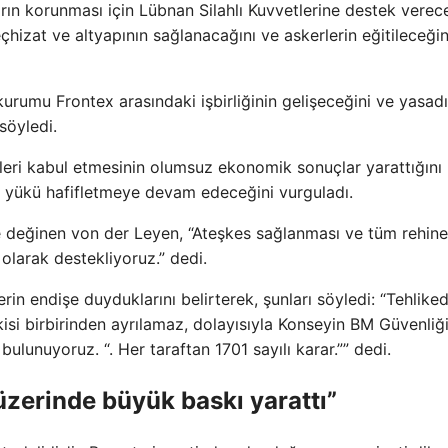
rın korunması için Lübnan Silahlı Kuvvetlerine destek verece
çhizat ve altyapının sağlanacağını ve askerlerin eğitileceğin
urumu Frontex arasındaki işbirliğinin gelişeceğini ve yasad
söyledi.
leri kabul etmesinin olumsuz ekonomik sonuçlar yarattığını
u yükü hafifletmeye devam edeceğini vurguladı.
 değinen von der Leyen, “Ateşkes sağlanması ve tüm rehine
olarak destekliyoruz.” dedi.
 endişe duyduklarını belirterek, şunları söyledi: “Tehlike
kisi birbirinden ayrılamaz, dolayısıyla Konseyin BM Güvenliğ
ulunuyoruz. “. Her taraftan 1701 sayılı karar.”” dedi.
üzerinde büyük baskı yarattı”