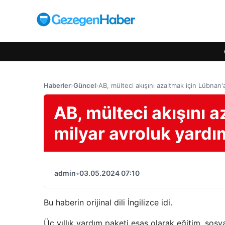
Haberler
›
Güncel
›
AB, mülteci akışını azaltmak için Lübnan'
AB, mülteci akışını a
milyar avroluk yard
admin
•
03.05.2024 07:10
Bu haberin orijinal dili İngilizce idi.
Üç yıllık yardım paketi esas olarak eğitim, sosy