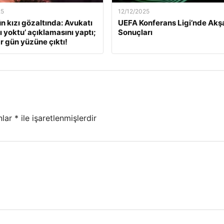
25
12/12/2025
ün kızı gözaltında: Avukatı
UEFA Konferans Ligi’nde Ak
ı yoktu’ açıklamasını yaptı;
Sonuçları
r gün yüzüne çıktı!
nlar
*
ile işaretlenmişlerdir