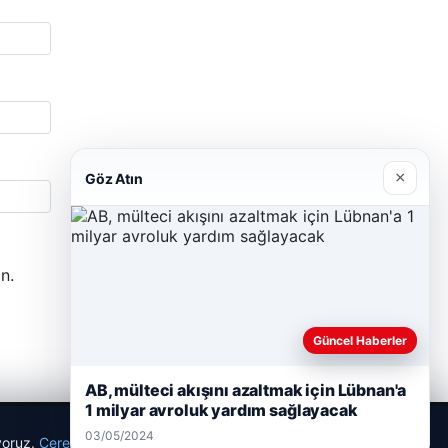
×
Göz Atın
n.
Güncel Haberler
AB, mülteci akışını azaltmak için Lübnan'a
1 milyar avroluk yardım sağlayacak
03/05/2024
ıyoruz.
Çerez Politikamız
Reddet
Kabul Et