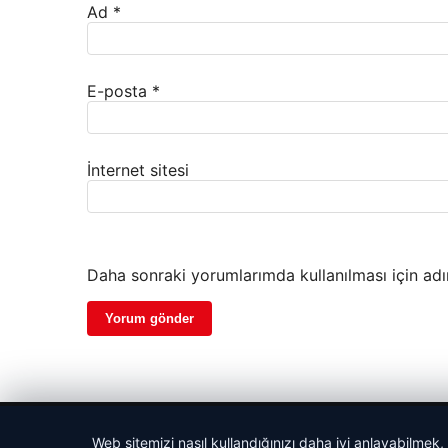
Ad
*
E-posta
*
İnternet sitesi
Daha sonraki yorumlarımda kullanılması için adı
© 2026 Gezegen Haber – Güncel Haberler
Web sitemizi nasıl kullandığınızı daha iyi anlayabilmek,