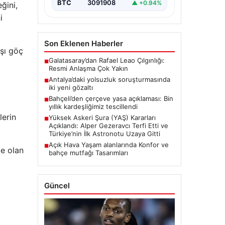
BTC
3091908
▲ +0.94%
ğini,
i
Son Eklenen Haberler
ışı göç
Galatasaray’dan Rafael Leao Çılgınlığı:
■
Resmi Anlaşma Çok Yakın
Antalya’daki yolsuzluk soruşturmasında
■
iki yeni gözaltı
Bahçeli’den çerçeve yasa açıklaması: Bin
■
yıllık kardeşliğimiz tescillendi
lerin
Yüksek Askeri Şura (YAŞ) Kararları
■
Açıklandı: Alper Gezeravcı Terfi Etti ve
Türkiye’nin İlk Astronotu Uzaya Gitti
Açık Hava Yaşam alanlarında Konfor ve
■
de olan
bahçe mutfağı Tasarımları
i
Güncel