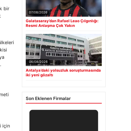
k bir
07/08/2026
k
Galatasaray’dan Rafael Leao Çılgınlığı:
Resmi Anlaşma Çok Yakın
lkeleri
kisi
aya
06/08/2026
.
Antalya’daki yolsuzluk soruşturmasında
iki yeni gözaltı
ümeti
Son Eklenen Firmalar
 için