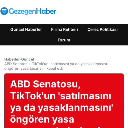
Güncel Haberler
Firma Rehberi
Çerez Politikası
Forum
Haberler
›
Güncel
›
ABD Senatosu, TikTok'un 'satılmasını ya da yasaklanmasını'
öngören yasa tasarısını kabul etti
ABD Senatosu,
TikTok'un 'satılmasını
ya da yasaklanmasını'
öngören yasa