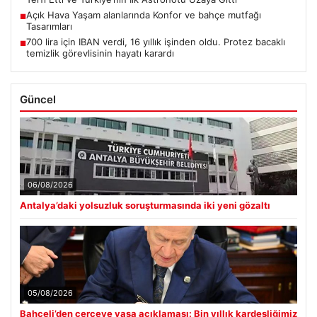
Açık Hava Yaşam alanlarında Konfor ve bahçe mutfağı
■
Tasarımları
700 lira için IBAN verdi, 16 yıllık işinden oldu. Protez bacaklı
■
temizlik görevlisinin hayatı karardı
Güncel
06/08/2026
Antalya’daki yolsuzluk soruşturmasında iki yeni gözaltı
05/08/2026
Bahçeli’den çerçeve yasa açıklaması: Bin yıllık kardeşliğimiz