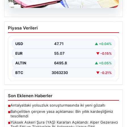
05.08.2026
Bahçeli’den çerçeve yasa açıklaması:
Piyasa Verileri
Bin yıllık kardeşliğimiz tescillendi
{“title”: “Bahçeli’den Çerçeve Yasa Açıklaması: Bin Yıllık
Kardeşliğimiz Resmen Tescillendi”, “content”: “ Milliyetçi
USD
47.71
▲ +0.04%
Hareket…
EUR
55.07
▼ -0.15%
ALTIN
6495.8
▲ +0.05%
BTC
3063230
▼ -0.21%
Son Eklenen Haberler
Antalya’daki yolsuzluk soruşturmasında iki yeni gözaltı
■
Bahçeli’den çerçeve yasa açıklaması: Bin yıllık kardeşliğimiz
■
tescillendi
Yüksek Askeri Şura (YAŞ) Kararları Açıklandı: Alper Gezeravcı
■
Terfi Etti ve Türkiye’nin İlk Astronotu Uzaya Gitti