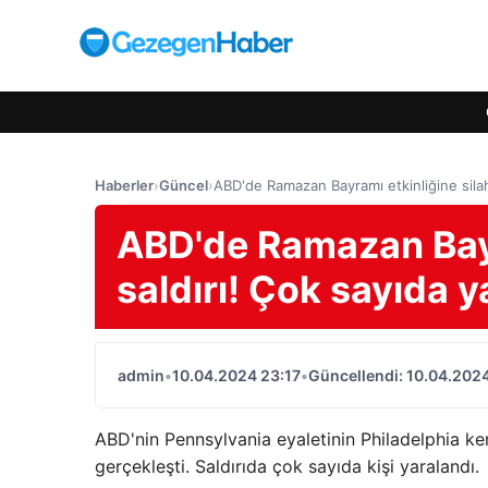
Haberler
›
Güncel
›
ABD'de Ramazan Bayramı etkinliğine silahlı
ABD'de Ramazan Bayra
saldırı! Çok sayıda ya
admin
•
10.04.2024 23:17
•
Güncellendi: 10.04.2024
ABD'nin Pennsylvania eyaletinin Philadelphia ken
gerçekleşti. Saldırıda çok sayıda kişi yaralandı.