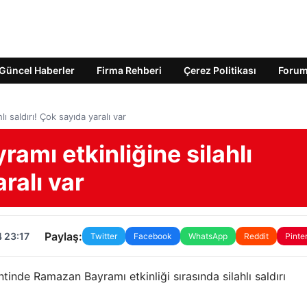
Güncel Haberler
Firma Rehberi
Çerez Politikası
Foru
 saldırı! Çok sayıda yaralı var
mı etkinliğine silahlı
ralı var
Paylaş:
 23:17
Twitter
Facebook
WhatsApp
Reddit
Pinte
tinde Ramazan Bayramı etkinliği sırasında silahlı saldırı