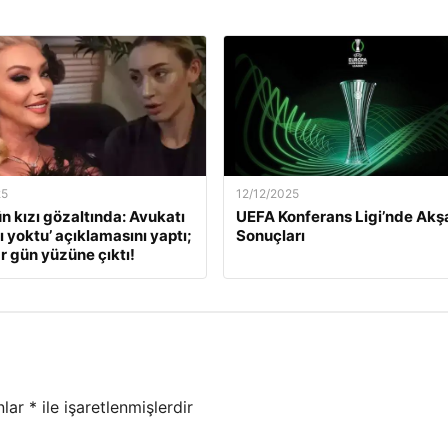
25
12/12/2025
ün kızı gözaltında: Avukatı
UEFA Konferans Ligi’nde Ak
ı yoktu’ açıklamasını yaptı;
Sonuçları
r gün yüzüne çıktı!
nlar
*
ile işaretlenmişlerdir