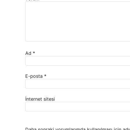
Ad
*
E-posta
*
İnternet sitesi
Daha sonraki yorumlarımda kullanılması için adı