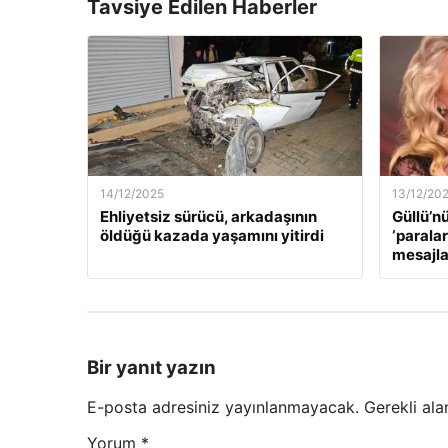
Tavsiye Edilen Haberler
14/12/2025
13/12/20
Ehliyetsiz sürücü, arkadaşının
Güllü’n
öldüğü kazada yaşamını yitirdi
‘paralar
mesajla
Bir yanıt yazın
E-posta adresiniz yayınlanmayacak.
Gerekli ala
Yorum
*