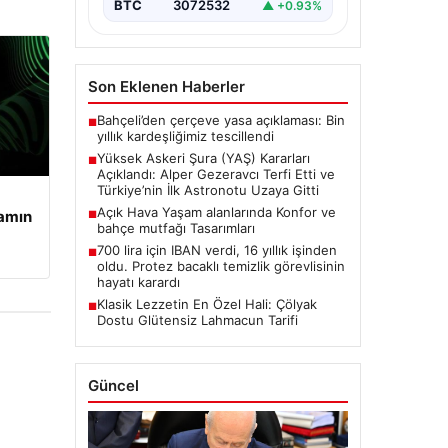
BTC
3072532
▲ +0.93%
oluşturan Yüksek Askeri Şura
(YAŞ) toplantısı,…
Son Eklenen Haberler
Bahçeli’den çerçeve yasa açıklaması: Bin
■
yıllık kardeşliğimiz tescillendi
Yüksek Askeri Şura (YAŞ) Kararları
■
Açıklandı: Alper Gezeravcı Terfi Etti ve
Türkiye’nin İlk Astronotu Uzaya Gitti
Açık Hava Yaşam alanlarında Konfor ve
şamın
■
bahçe mutfağı Tasarımları
700 lira için IBAN verdi, 16 yıllık işinden
■
oldu. Protez bacaklı temizlik görevlisinin
hayatı karardı
Klasik Lezzetin En Özel Hali: Çölyak
■
Dostu Glütensiz Lahmacun Tarifi
Güncel