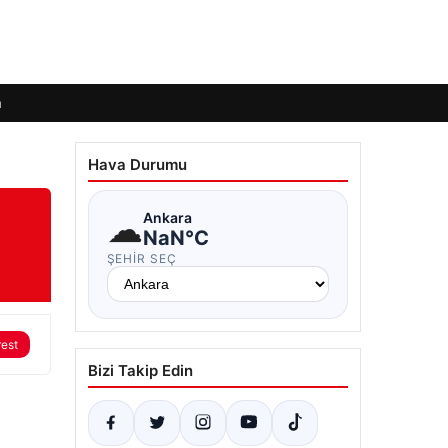
m
Hava Durumu
☁
Ankara
NaN°C
ŞEHIR SEÇ
rest
Bizi Takip Edin