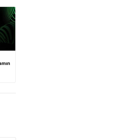
şamın