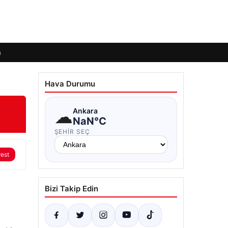
m
Hava Durumu
☁
Ankara
NaN°C
ŞEHIR SEÇ
rest
Bizi Takip Edin