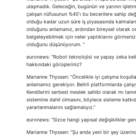
ulaşmadık. Geleceğin, bugünün ve yarının işletm
çalışan nüfusunun %40'ı bu becerilere sahip değ
olduğu kadar uzun süre iş piyasasında kalmaların
olduğunu anlamanız, ardından bireysel olarak onl
belgeleyebilmek için neler yaptıklarını görmeni
olduğunu düşünüyorum. “
euronews: “Robot teknolojisi ve yapay zeka keli
hakkındaki görüşleriniz?
Marianne Thyssen: “Öncelikle iyi çalışma koşullar
anlamamız gerekiyor. Belirli platformlarda çalış
Kendilerini serbest meslek sahibi olarak mı tanım
sistemine dahil olmasını, böylece sisteme katkıd
yararlanmalarını sağlamalıyız.”
euronews: “Sizce hangi yapısal değişiklikler ger
Marianne Thyssen: “Şu anda yeni bir şey üzerind