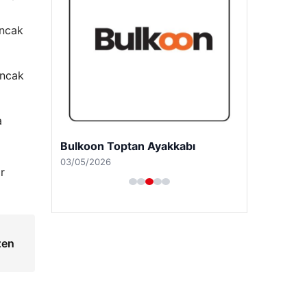
Ancak
ancak
a
Bulkoon Toptan Ayakkabı
03/05/2026
r
zen