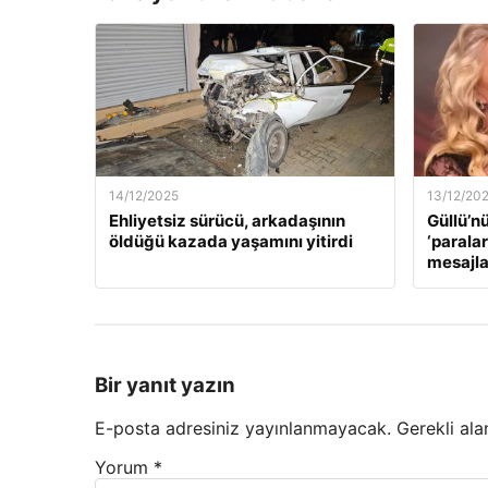
14/12/2025
13/12/20
Ehliyetsiz sürücü, arkadaşının
Güllü’n
öldüğü kazada yaşamını yitirdi
‘paralar
mesajla
Bir yanıt yazın
E-posta adresiniz yayınlanmayacak.
Gerekli ala
Yorum
*