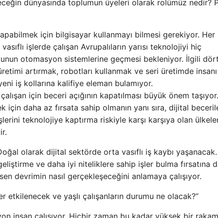
leceğin dünyasında toplumun üyeleri olarak rolümüz nedir? 
 yapabilmek için bilgisayar kullanmayı bilmesi gerekiyor. Her
asıflı işlerde çalışan Avrupalıların yarısı teknolojiyi hiç
'unun otomasyon sistemlerine geçmesi bekleniyor. İlgili dört
üretimi artırmak, robotları kullanmak ve seri üretimde insanı
eni iş kollarına kalifiye eleman bulamıyor.
çalışan için beceri açığının kapatılması büyük önem taşıyor
k için daha az fırsata sahip olmanın yanı sıra, dijital beceril
rini teknolojiye kaptırma riskiyle karşı karşıya olan ülkeler
r.
oğal olarak dijital sektörde orta vasıflı iş kaybı yaşanacak
eliştirme ve daha iyi niteliklere sahip işler bulma fırsatına 
en devrimin nasıl gerçekleşeceğini anlamaya çalışıyor.
r etkilenecek ve yaşlı çalışanların durumu ne olacak?”
on insan çalışıyor. Hiçbir zaman bu kadar yüksek bir raka