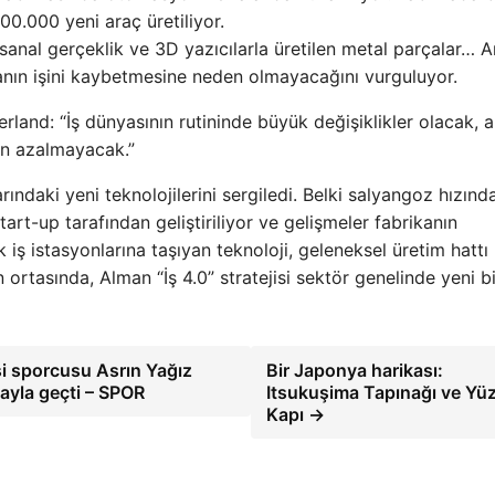
600.000 yeni araç üretiliyor.
 sanal gerçeklik ve 3D yazıcılarla üretilen metal parçalar… 
ışanın işini kaybetmesine neden olmayacağını vurguluyor.
rland: “İş dünyasının rutininde büyük değişiklikler olacak, 
an azalmayacak.”
rındaki yeni teknolojilerini sergiledi. Belki salyangoz hızınd
art-up tarafından geliştiriliyor ve gelişmeler fabrikanın
ek iş istasyonlarına taşıyan teknoloji, geleneksel üretim hattı
rtasında, Alman “İş 4.0” stratejisi sektör genelinde yeni bi
i sporcusu Asrın Yağız
Bir Japonya harikası:
ayla geçti – SPOR
Itsukuşima Tapınağı ve Yü
Kapı →