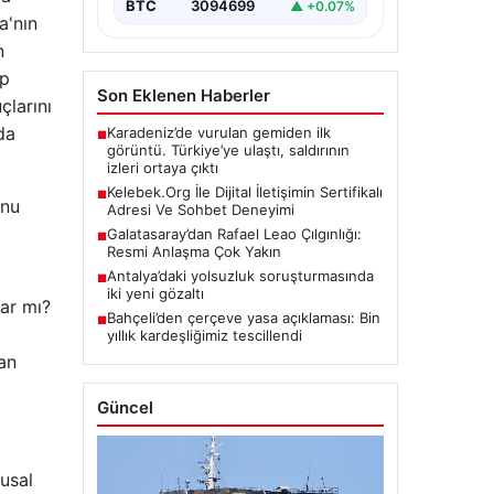
BTC
3094699
▲ +0.07%
a'nın
n
ip
Son Eklenen Haberler
çlarını
da
Karadeniz’de vurulan gemiden ilk
■
görüntü. Türkiye’ye ulaştı, saldırının
izleri ortaya çıktı
Kelebek.Org İle Dijital İletişimin Sertifikalı
■
onu
Adresi Ve Sohbet Deneyimi
Galatasaray’dan Rafael Leao Çılgınlığı:
■
Resmi Anlaşma Çok Yakın
Antalya’daki yolsuzluk soruşturmasında
■
iki yeni gözaltı
var mı?
Bahçeli’den çerçeve yasa açıklaması: Bin
■
yıllık kardeşliğimiz tescillendi
dan
Güncel
usal