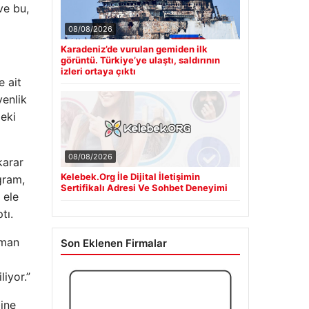
ve bu,
08/08/2026
Karadeniz’de vurulan gemiden ilk
görüntü. Türkiye’ye ulaştı, saldırının
izleri ortaya çıktı
 ait
venlik
eki
08/08/2026
karar
Kelebek.Org İle Dijital İletişimin
gram,
Sertifikalı Adresi Ve Sohbet Deneyimi
 ele
tı.
lman
Son Eklenen Firmalar
liyor.”
bine