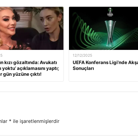
25
12/12/2025
ün kızı gözaltında: Avukatı
UEFA Konferans Ligi’nde Ak
ı yoktu’ açıklamasını yaptı;
Sonuçları
r gün yüzüne çıktı!
nlar
*
ile işaretlenmişlerdir