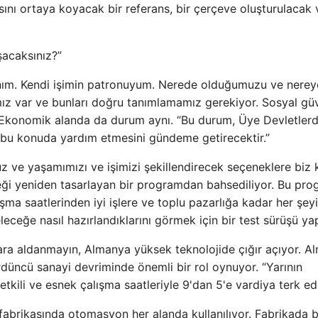
sını ortaya koyacak bir referans, bir çerçeve oluşturulacak 
şacaksınız?”
ım. Kendi işimin patronuyum. Nerede olduğumuzu ve nereye
mız var ve bunları doğru tanımlamamız gerekiyor. Sosyal gü
. Ekonomik alanda da durum aynı. “Bu durum, Üye Devletlerd
 bu konuda yardım etmesini gündeme getirecektir.”
oruz ve yaşamımızı ve işimizi şekillendirecek seçeneklere biz 
ği yeniden tasarlayan bir programdan bahsediliyor. Bu pro
şma saatlerinden iyi işlere ve toplu pazarlığa kadar her şeyi
eceğe nasıl hazırlandıklarını görmek için bir test sürüşü yap
ra aldanmayın, Almanya yüksek teknolojide çığır açıyor. A
düncü sanayi devriminde önemli bir rol oynuyor. “Yarının
tkili ve esnek çalışma saatleriyle 9'dan 5'e vardiya terk edi
fabrikasında otomasyon her alanda kullanılıyor. Fabrikada 