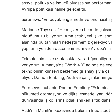
sosyal politika ve işgücü piyasasının performan
Avrupa politikası haline gelecektir.”
euronews: “En büyük engel nedir ve onu nasıl a
Marianne Thyssen: “Hem işveren hem de çalışan
olduğumuzu biliyoruz. Ama artık yeni iş kolları
alanında bu tanımları netleştirmemiz gerekiyor
yapıların yeniden düzenlenmesini ve Avrupa'nın
Teknolojinin sınırsız olanaklar yarattığını biliy
veriyoruz. Almanya'da “Work 4.0” adında gelece
teknolojinin kimseyi beklemediği anlayışıyla çalı
alıyor. Damon Embling, Audi ve çalışanlarının gel
Euronews muhabiri Damon Embling: “Eski binala
hükümeti otomasyon ve dijitalleşmede, yani dör
dünyasında iş kollarına odaklanırken artık daha e
Audi'nin Münih'in kuzeyinde bulunan Ingolstadt 