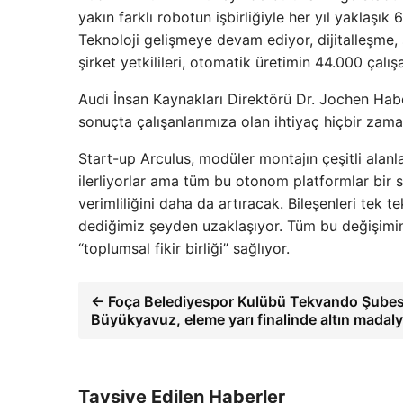
yakın farklı robotun işbirliğiyle her yıl yaklaşık 
Teknoloji gelişmeye devam ediyor, dijitalleşme,
şirket yetkilileri, otomatik üretimin 44.000 çal
Audi İnsan Kaynakları Direktörü Dr. Jochen Habe
sonuçta çalışanlarımıza olan ihtiyaç hiçbir zam
Start-up Arculus, modüler montajın çeşitli alanla
ilerliyorlar ama tüm bu otonom platformlar bir st
verimliliğini daha da artıracak. Bileşenleri tek t
dediğimiz şeyden uzaklaşıyor. Tüm bu değişimin o
“toplumsal fikir birliği” sağlıyor.
← Foça Belediyespor Kulübü Tekvando Şubes
Büyükyavuz, eleme yarı finalinde altın madaly
Tavsiye Edilen Haberler