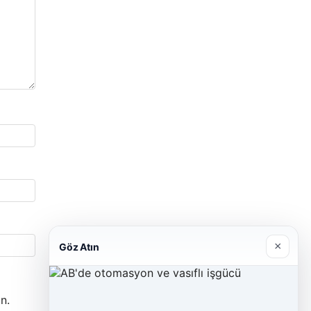
×
Göz Atın
n.