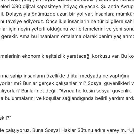
eleri %90 dijital kapasiteye ihtiyaç duyacak. Şu anda Avrup
il. Dolayısıyla önümüzde uzun bir yol var. İnsanlara mümkü
ı tavsiye ediyoruz. Öncelikle insanların ne tür bilgilere sah
ar için neyin yeterli olduğunu ve ilerlemelerini ve yeni sonu
z gerekir. Ama bu insanların ortalama olarak benim yaşlarım
melerinin ekonomik eşitsizlik yaratacağı korkusu var. Bu k
ına sahip insanların özellikle dijital medyada ne yaptığını
ıyorlar mı? Bunlar gerçek çalışanlar mı? Sosyal güvenlikleri 
lıyorlar? Bunlar net değil. “Ayrıca herkesin sosyal güvenlik
a bulunmalarını ve koşullar sağlandığında belirli yardımlar
ekli?”
e çalışıyoruz. Buna Sosyal Haklar Sütunu adını vereyim. “Ul