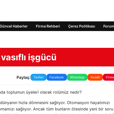
Güncel Haberler
Firma Rehberi
Çerez Politikası
Foru
vasıflı işgücü
Paylaş:
Twitter
Facebook
WhatsApp
Reddit
Pinte
nda toplumun üyeleri olarak rolümüz nedir?
e dünyanın hızla dönmesini sağlıyor. Otomasyon hayatımızı
pmamızı sağlıyor. Ancak tüm bunların ötesinde yeni bir soru