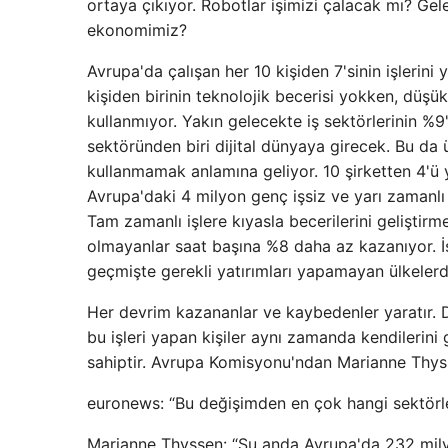
ortaya çıkıyor. Robotlar işimizi çalacak mı? Ge
ekonomimiz?
Avrupa'da çalışan her 10 kişiden 7'sinin işlerini
kişiden birinin teknolojik becerisi yokken, düşük v
kullanmıyor. Yakın gelecekte iş sektörlerinin %9
sektöründen biri dijital dünyaya girecek. Bu da 
kullanmamak anlamına geliyor. 10 şirketten 4'ü y
Avrupa'daki 4 milyon genç işsiz ve yarı zamanlı 
Tam zamanlı işlere kıyasla becerilerini geliştirme
olmayanlar saat başına %8 daha az kazanıyor. İşle
geçmişte gerekli yatırımları yapamayan ülkelerdi
Her devrim kazananlar ve kaybedenler yaratır. D
bu işleri yapan kişiler aynı zamanda kendilerini g
sahiptir. Avrupa Komisyonu'ndan Marianne Thyss
euronews: “Bu değişimden en çok hangi sektörle
Marianne Thyssen: “Şu anda Avrupa'da 232 mily