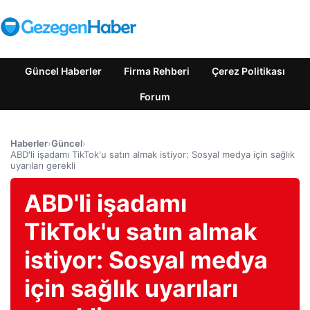
Güncel Haberler
Firma Rehberi
Çerez Politikası
Forum
Haberler
›
Güncel
›
ABD'li işadamı TikTok'u satın almak istiyor: Sosyal medya için sağlık
uyarıları gerekli
ABD'li işadamı
TikTok'u satın almak
istiyor: Sosyal medya
için sağlık uyarıları