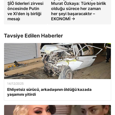
ŞİÖ liderleri zirvesi
Murat Özkaya: Türkiye birlik
öncesinde Putin
olduğu sürece her zaman
ve Xi'den iş birliği
her şeyi başaracaktır –
mesajı
EKONOMİ →
Tavsiye Edilen Haberler
14/12/2025
Ehliyetsiz sürücü, arkadaşının öldüğü kazada
yaşamını yitirdi