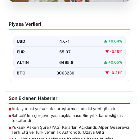
04.08.2026
Yüksek Askeri Şura (YAŞ) Kararları
Piyasa Verileri
Açıklandı: Alper Gezeravcı Terfi Etti ve
Türkiye’nin İlk Astronotu Uzaya Gitti
USD
47.71
▲ +0.04%
Türkiye’nin savunma ve askerî yapısında önemli dönüm
noktaları oluşturan Yüksek Askeri Şura (YAŞ) toplantısı,
EUR
55.07
▼ -0.15%
…
ALTIN
6495.8
▲ +0.05%
BTC
3063230
▼ -0.21%
Son Eklenen Haberler
Antalya’daki yolsuzluk soruşturmasında iki yeni gözaltı
■
Bahçeli’den çerçeve yasa açıklaması: Bin yıllık kardeşliğimiz
■
tescillendi
Yüksek Askeri Şura (YAŞ) Kararları Açıklandı: Alper Gezeravcı
■
Terfi Etti ve Türkiye’nin İlk Astronotu Uzaya Gitti
Açık Hava Yaşam alanlarında Konfor ve bahçe mutfağı