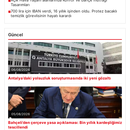
■
Tasarımları
700 lira için IBAN verdi, 16 yıllık işinden oldu. Protez bacaklı
■
temizlik görevlisinin hayatı karardı
Güncel
06/08/2026
Antalya’daki yolsuzluk soruşturmasında iki yeni gözaltı
05/08/2026
Bahçeli’den çerçeve yasa açıklaması: Bin yıllık kardeşliğimiz
tescillendi