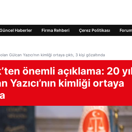
Güncel Haberler
Firma Rehberi
Çerez Politikası
Foru
an Gülcan Yazıcı’nın kimliği ortaya çıktı, 3 kişi gözaltında
’ten önemli açıklama: 20 yı
 Yazıcı’nın kimliği ortaya
da