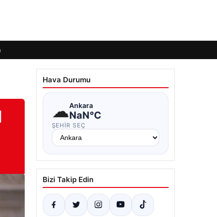
m
Hava Durumu
☁
Ankara
l
NaN°C
ŞEHIR SEÇ
Bizi Takip Edin