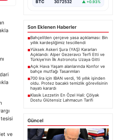
BTC
3072532
▲ +0.93%
oluşturan Yüksek Askeri Şura
(YAŞ) toplantısı,…
an
Son Eklenen Haberler
akla
Bahçeli’den çerçeve yasa açıklaması: Bin
■
yıllık kardeşliğimiz tescillendi
Yüksek Askeri Şura (YAŞ) Kararları
■
Açıklandı: Alper Gezeravcı Terfi Etti ve
nı
Türkiye’nin İlk Astronotu Uzaya Gitti
Açık Hava Yaşam alanlarında Konfor ve
■
bahçe mutfağı Tasarımları
dari
700 lira için IBAN verdi, 16 yıllık işinden
■
ıkla
oldu. Protez bacaklı temizlik görevlisinin
hayatı karardı
Klasik Lezzetin En Özel Hali: Çölyak
■
Dostu Glütensiz Lahmacun Tarifi
n
yargı
tesisi
Güncel
let ve