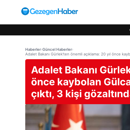
Haberler
›
Güncel Haberler
›
Adalet Bakanı Gürlek’ten önemli açıklama: 20 yıl önce kaybol
Adalet Bakanı Gürlek
önce kaybolan Gülcan
çıktı, 3 kişi gözaltın