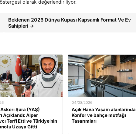
stergesi olarak değerlendiriliyor.
Beklenen 2026 Dünya Kupası Kapsamlı Format Ve Ev
Sahipleri →
26
04/08/2026
Askeri Şura (YAŞ)
Açık Hava Yaşam alanlarında
ı Açıklandı: Alper
Konfor ve bahçe mutfağı
ı Terfi Etti ve Türkiye’nin
Tasarımları
ronotu Uzaya Gitti