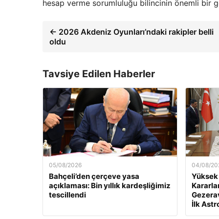
hesap verme sorumluluğu bilincinin önemli bir gö
← 2026 Akdeniz Oyunları’ndaki rakipler belli
oldu
Tavsiye Edilen Haberler
05/08/2026
04/08/20
Bahçeli’den çerçeve yasa
Yüksek 
açıklaması: Bin yıllık kardeşliğimiz
Kararlar
tescillendi
Gezeravc
İlk Ast