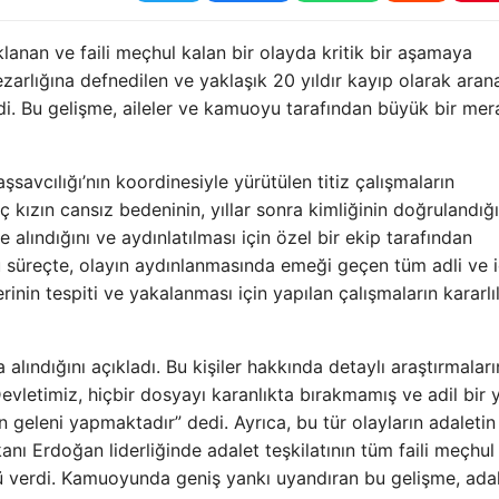
klanan ve faili meçhul kalan bir olayda kritik bir aşamaya
zarlığına defnedilen ve yaklaşık 20 yıldır kayıp olarak aran
ildi. Bu gelişme, aileler ve kamuoyu tarafından büyük bir mer
savcılığı’nın koordinesiyle yürütülen titiz çalışmaların
 kızın cansız bedeninin, yıllar sonra kimliğinin doğrulandığı
e alındığını ve aydınlatılması için özel bir ekip tarafından
u süreçte, olayın aydınlanmasında emeği geçen tüm adli ve i
inin tespiti ve yakalanması için yapılan çalışmaların kararlıl
na alındığını açıkladı. Bu kişiler hakkında detaylı araştırmaları
Devletimiz, hiçbir dosyayı karanlıkta bırakmamış ve adil bir 
n geleni yapmaktadır” dedi. Ayrıca, bu tür olayların adaletin 
 Erdoğan liderliğinde adalet teşkilatının tüm faili meçhul
 verdi. Kamuoyunda geniş yankı uyandıran bu gelişme, ada