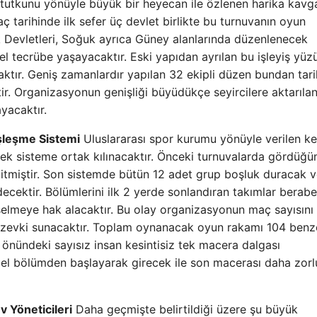
tutkunu yönüyle büyük bir heyecan ile özlenen harika kavg
aç tarihinde ilk sefer üç devlet birlikte bu turnuvanın oyun
eşik Devletleri, Soğuk ayrıca Güney alanlarında düzenlenecek
erel tecrübe yaşayacaktır. Eski yapıdan ayrılan bu işleyiş yü
aktır. Geniş zamanlardır yapılan 32 ekipli düzen bundan tar
r. Organizasyonun genişliği büyüdükçe seyircilere aktarıla
yacaktır.
şleşme Sistemi
Uluslararası spor kurumu yönüyle verilen ke
ek sisteme ortak kılınacaktır. Önceki turnuvalarda gördüğ
tmiştir. Son sistemde bütün 12 adet grup boşluk duracak 
cektir. Bölümlerini ilk 2 yerde sonlandıran takımlar berab
kselmeye hak alacaktır. Bu olay organizasyonun maç sayısını 
ol zevki sunacaktır. Toplam oynanacak oyun rakamı 104 benz
nündeki sayısız insan kesintisiz tek macera dalgası
özel bölümden başlayarak girecek ile son macerası daha zorl
 Yöneticileri
Daha geçmişte belirtildiği üzere şu büyük