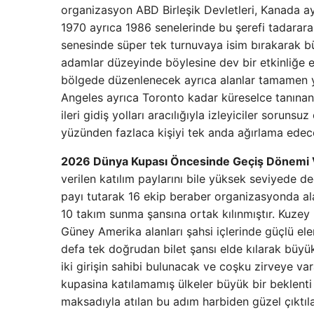
organizasyon ABD Birleşik Devletleri, Kanada a
1970 ayrıca 1986 senelerinde bu şerefi tadarara
senesinde süper tek turnuvaya isim bırakarak b
adamlar düzeyinde böylesine dev bir etkinliğe e
bölgede düzenlenecek ayrıca alanlar tamamen ye
Angeles ayrıca Toronto kadar küreselce tanınan a
ileri gidiş yolları aracılığıyla izleyiciler sorun
yüzünden fazlaca kişiyi tek anda ağırlama edece
2026 Dünya Kupası Öncesinde Geçiş Dönemi Ve
verilen katılım paylarını bile yüksek seviyede d
payı tutarak 16 ekip beraber organizasyonda ala
10 takım sunma şansına ortak kılınmıştır. Kuzey 
Güney Amerika alanları şahsi içlerinde güçlü el
defa tek doğrudan bilet şansı elde kılarak büyük 
iki girişin sahibi bulunacak ve coşku zirveye var
kupasina katılamamış ülkeler büyük bir beklenti
maksadıyla atılan bu adım harbiden güzel çıktıl