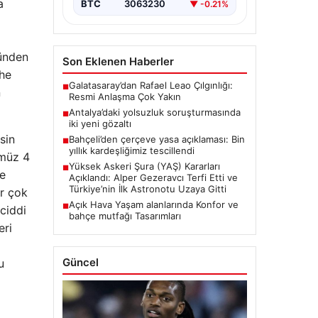
a
BTC
3063230
▼ -0.21%
zünden
Son Eklenen Haberler
ihe
Galatasaray’dan Rafael Leao Çılgınlığı:
■
n
Resmi Anlaşma Çok Yakın
Antalya’daki yolsuzluk soruşturmasında
■
iki yeni gözaltı
sin
Bahçeli’den çerçeve yasa açıklaması: Bin
■
yıllık kardeşliğimiz tescillendi
ümüz 4
Yüksek Askeri Şura (YAŞ) Kararları
■
ve
Açıklandı: Alper Gezeravcı Terfi Etti ve
Türkiye’nin İlk Astronotu Uzaya Gitti
er çok
Açık Hava Yaşam alanlarında Konfor ve
■
ciddi
bahçe mutfağı Tasarımları
eri
Güncel
u