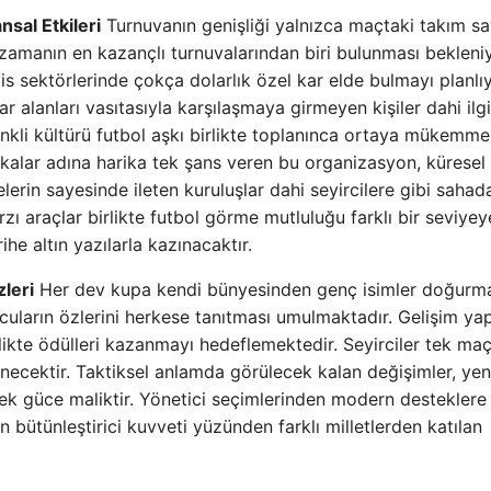
sal Etkileri
Turnuvanın genişliği yalnızca maçtaki takım sa
zamanın en kazançlı turnuvalarından biri bulunması bekleniy
vis sektörlerinde çokça dolarlık özel kar elde bulmayı planlıy
r alanları vasıtasıyla karşılaşmaya girmeyen kişiler dahi ilgi
enkli kültürü futbol aşkı birlikte toplanınca ortaya mükemme
rkalar adına harika tek şans veren bu organizasyon, küresel
melerin sayesinde ileten kuruluşlar dahi seyircilere gibi saha
arzı araçlar birlikte futbol görme mutluluğu farklı bir seviyey
rihe altın yazılarla kazınacaktır.
zleri
Her dev kupa kendi bünyesinden genç isimler doğurm
cuların özlerini herkese tanıtması umulmaktadır. Gelişim yap
inlikte ödülleri kazanmayı hedeflemektedir. Seyirciler tek maç
enecektir. Taktiksel anlamda görülecek kalan değişimler, yen
cek güce maliktir. Yönetici seçimlerinden modern desteklere
ütünleştirici kuvveti yüzünden farklı milletlerden katılan