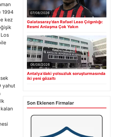
zaman
e 1994
07/08/2026
ce kez
Galatasaray’dan Rafael Leao Çılgınlığı:
ğişik
Resmi Anlaşma Çok Yakın
 Los
ile
06/08/2026
a
Antalya’daki yolsuzluk soruşturmasında
ksek
iki yeni gözaltı
9 yahut
a
lk
Son Eklenen Firmalar
 kalan
mesi