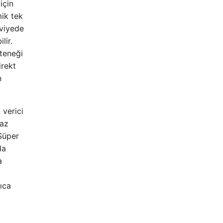
için
ik tek
eviyede
lir.
eteneği
irekt
n
verici
maz
 Süper
da
a
a
ıca