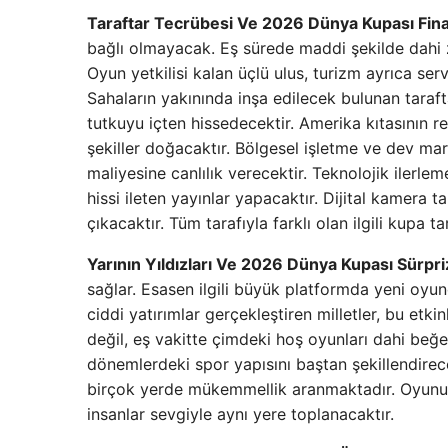
Taraftar Tecrübesi Ve 2026 Dünya Kupası Finan
bağlı olmayacak. Eş sürede maddi şekilde dahi 
Oyun yetkilisi kalan üçlü ulus, turizm ayrıca ser
Sahaların yakınında inşa edilecek bulunan tarafta
tutkuyu içten hissedecektir. Amerika kıtasının r
şekiller doğacaktır. Bölgesel işletme ve dev ma
maliyesine canlılık verecektir. Teknolojik ilerle
hissi ileten yayınlar yapacaktır. Dijital kamera t
çıkacaktır. Tüm tarafıyla farklı olan ilgili kupa ta
Yarının Yıldızları Ve 2026 Dünya Kupası Sürpri
sağlar. Esasen ilgili büyük platformda yeni oyun
ciddi yatırımlar gerçekleştiren milletler, bu etk
değil, eş vakitte çimdeki hoş oyunları dahi beğ
dönemlerdeki spor yapısını baştan şekillendire
birçok yerde mükemmellik aranmaktadır. Oyunun b
insanlar sevgiyle aynı yere toplanacaktır.