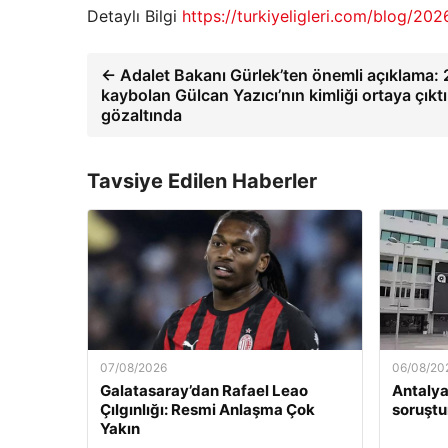
Detaylı Bilgi
https://turkiyeligleri.com/blog/20
← Adalet Bakanı Gürlek’ten önemli açıklama: 
kaybolan Gülcan Yazıcı’nın kimliği ortaya çıktı,
gözaltında
Tavsiye Edilen Haberler
07/08/2026
06/08/20
Galatasaray’dan Rafael Leao
Antalya
Çılgınlığı: Resmi Anlaşma Çok
soruştu
Yakın