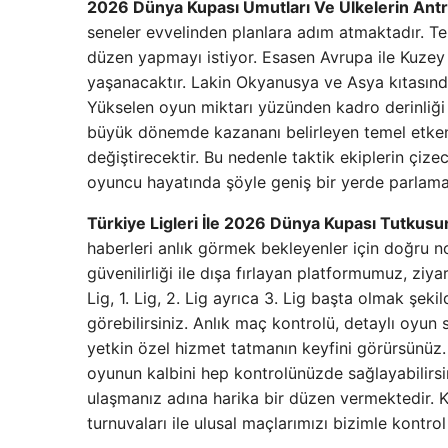
2026 Dünya Kupası Umutları Ve Ülkelerin An
seneler evvelinden planlara adım atmaktadır. T
düzen yapmayı istiyor. Esasen Avrupa ile Kuzey 
yaşanacaktır. Lakin Okyanusya ve Asya kıtasından
Yükselen oyun miktarı yüzünden kadro derinliği d
büyük dönemde kazananı belirleyen temel etken sa
değiştirecektir. Bu nedenle taktik ekiplerin çi
oyuncu hayatında şöyle geniş bir yerde parlamak
Türkiye Ligleri İle 2026 Dünya Kupası Tutkus
haberleri anlık görmek bekleyenler için doğru n
güvenilirliği ile dışa fırlayan platformumuz, ziy
Lig, 1. Lig, 2. Lig ayrıca 3. Lig başta olmak şek
görebilirsiniz. Anlık maç kontrolü, detaylı oyun so
yetkin özel hizmet tatmanın keyfini görürsünüz
oyunun kalbini hep kontrolünüzde sağlayabilirs
ulaşmanız adına harika bir düzen vermektedir. K
turnuvaları ile ulusal maçlarımızı bizimle kontro