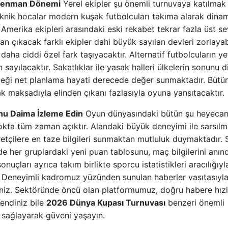
trenman Dönemi
Yerel ekipler şu önemli turnuvaya katılmak 
eknik hocalar modern kuşak futbolcuları takıma alarak dinam
Amerika ekipleri arasındaki eski rekabet tekrar fazla üst s
 çıkacak farklı ekipler dahi büyük sayılan devleri zorlayabi
aha ciddi özel fark taşıyacaktır. Alternatif futbolcuların y
yılacaktır. Sakatlıklar ile yasak halleri ülkelerin sonunu d
zeceği net planlama hayati derecede değer sunmaktadır. Bütü
 maksadıyla elinden çıkanı fazlasıyla oyuna yansıtacaktır.
unu Daima İzleme Edin
Oyun dünyasındaki bütün şu heyecan 
okta tüm zaman açıktır. Alandaki büyük deneyimi ile sarsıl
aretçilere en taze bilgileri sunmaktan mutluluk duymaktadır.
ilde her gruplardaki yeni puan tablosunu, maç bilgilerini anın
nuçları ayrıca takım birlikte sporcu istatistikleri aracılığıyl
. Deneyimli kadromuz yüzünden sunulan haberler vasıtasıyl
iniz. Sektöründe öncü olan platformumuz, doğru habere hızl
endiniz bile
2026 Dünya Kupası Turnuvası
benzeri önemli
l sağlayarak güveni yaşayın.