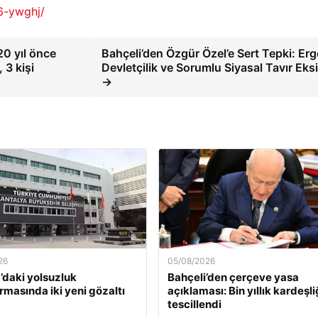
26-ywghj/
20 yıl önce
Bahçeli’den Özgür Özel’e Sert Tepki: Er
 3 kişi
Devletçilik ve Sorumlu Siyasal Tavır Eksi
→
26
05/08/2026
’daki yolsuzluk
Bahçeli’den çerçeve yasa
rmasında iki yeni gözaltı
açıklaması: Bin yıllık kardeşl
tescillendi