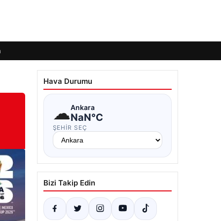
m
Hava Durumu
☁
Ankara
NaN°C
ŞEHIR SEÇ
Bizi Takip Edin