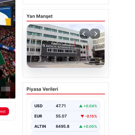
Yan Manşet
06.08.2026
Antalya’daki yolsuzluk
Piyasa Verileri
soruşturmasında iki yeni
gözaltı
USD
47.71
▲ +0.04%
rest
EUR
55.07
▼ -0.15%
ALTIN
6495.8
▲ +0.05%