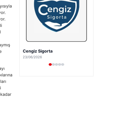
yısıyla
or.
or.
li
l
daymış
Hastaş Beton
e
26/05/2026
ayı
ılarına
ları
i
 kadar