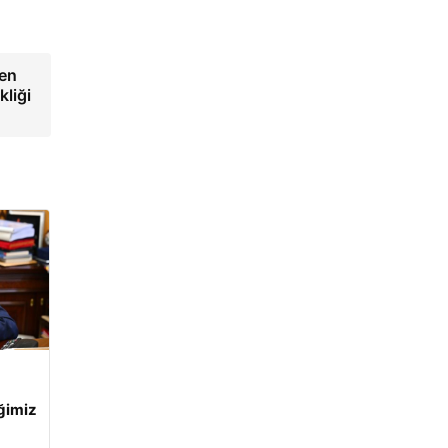
gen
kliği
iğimiz