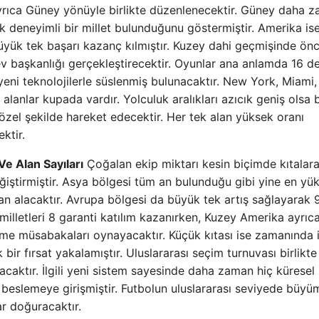
yrıca Güney yönüyle birlikte düzenlenecektir. Güney daha 
k deneyimli bir millet bulunduğunu göstermiştir. Amerika is
üyük tek başarı kazanç kılmıştır. Kuzey dahi geçmişinde ön
v başkanlığı gerçekleştirecektir. Oyunlar ana anlamda 16 de
ni teknolojilerle süslenmiş bulunacaktır. New York, Miami,
lanlar kupada vardır. Yolculuk aralıkları azıcık geniş olsa b
suz özel şekilde hareket edecektir. Her tek alan yüksek oranı
ktir.
 Alan Sayıları
Çoğalan ekip miktarı kesin biçimde kıtalar
eğiştirmiştir. Asya bölgesi tüm an bulunduğu gibi yine en yü
n alacaktır. Avrupa bölgesi da büyük tek artış sağlayarak 
milletleri 8 garanti katılım kazanırken, Kuzey Amerika ayrıc
eme müsabakaları oynayacaktır. Küçük kıtası ise zamanında i
bir fırsat yakalamıştır. Uluslararası seçim turnuvası birlikte
acaktır. İlgili yeni sistem sayesinde daha zaman hiç küresel
 beslemeye girişmiştir. Futbolun uluslararası seviyede büyü
ar doğuracaktır.