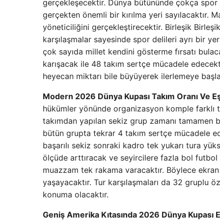
gerçekleşecektir. Dünya bütününde çokça spor 
gerçekten önemli bir kırılma yeri sayılacaktır. M
yöneticiliğini gerçekleştirecektir. Birleşik Birl
karşılaşmalar sayesinde spor delileri ayrı bir y
çok sayıda millet kendini gösterme fırsatı bulac
karışacak ile 48 takım sertçe mücadele edecekti
heyecan miktarı bile büyüyerek ilerlemeye başla
Modern 2026 Dünya Kupası Takım Oranı Ve E
hükümler yönünde organizasyon komple farklı t
takımdan yapılan sekiz grup zamanı tamamen bi
bütün grupta tekrar 4 takım sertçe mücadele ede
başarılı sekiz sonraki kadro tek yukarı tura yü
ölçüde arttıracak ve seyircilere fazla bol futb
muazzam tek rakama varacaktır. Böylece ekran ö
yaşayacaktır. Tur karşılaşmaları da 32 gruplu 
konuma olacaktır.
Geniş Amerika Kıtasında 2026 Dünya Kupası Ev