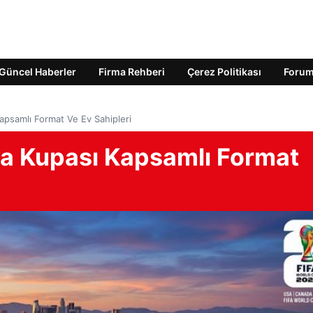
Güncel Haberler
Firma Rehberi
Çerez Politikası
Foru
psamlı Format Ve Ev Sahipleri
a Kupası Kapsamlı Format