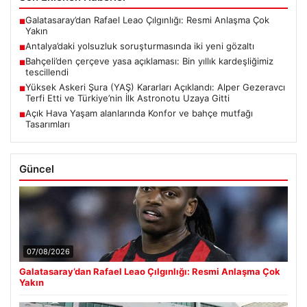
Galatasaray’dan Rafael Leao Çılgınlığı: Resmi Anlaşma Çok
■
Yakın
Antalya’daki yolsuzluk soruşturmasında iki yeni gözaltı
■
Bahçeli’den çerçeve yasa açıklaması: Bin yıllık kardeşliğimiz
■
tescillendi
Yüksek Askeri Şura (YAŞ) Kararları Açıklandı: Alper Gezeravcı
■
Terfi Etti ve Türkiye’nin İlk Astronotu Uzaya Gitti
Açık Hava Yaşam alanlarında Konfor ve bahçe mutfağı
■
Tasarımları
Güncel
07/08/2026
Galatasaray’dan Rafael Leao Çılgınlığı: Resmi Anlaşma Çok
Yakın