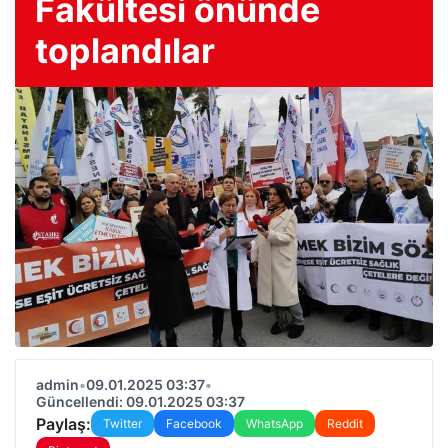
Fakültesi önünde
toplandılar
admin
•
09.01.2025 03:37
•
Güncellendi: 09.01.2025 03:37
Paylaş:
Twitter
Facebook
WhatsApp
Reddit