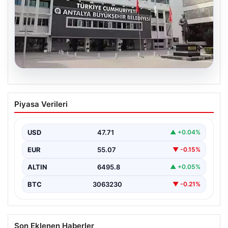
06.08.2026
Antalya’daki yolsuzluk soruşturmasında
Piyasa Verileri
iki yeni gözaltı
USD
47.71
▲ +0.04%
EUR
55.07
▼ -0.15%
ALTIN
6495.8
▲ +0.05%
BTC
3063230
▼ -0.21%
Son Eklenen Haberler