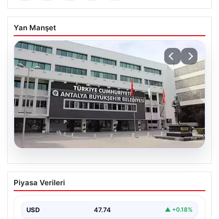
Yan Manşet
06.08.2026
Antalya’daki yolsuzluk soruşturmasında
Piyasa Verileri
iki yeni gözaltı
USD
47.74
▲ +0.18%