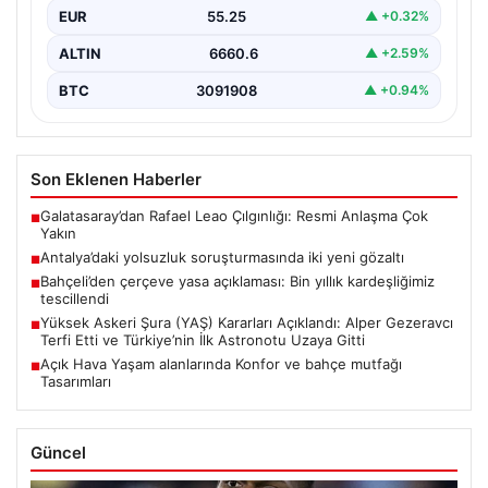
EUR
55.25
▲ +0.32%
ALTIN
6660.6
▲ +2.59%
BTC
3091908
▲ +0.94%
Son Eklenen Haberler
Galatasaray’dan Rafael Leao Çılgınlığı: Resmi Anlaşma Çok
■
Yakın
Antalya’daki yolsuzluk soruşturmasında iki yeni gözaltı
■
Bahçeli’den çerçeve yasa açıklaması: Bin yıllık kardeşliğimiz
■
tescillendi
Yüksek Askeri Şura (YAŞ) Kararları Açıklandı: Alper Gezeravcı
■
Terfi Etti ve Türkiye’nin İlk Astronotu Uzaya Gitti
Açık Hava Yaşam alanlarında Konfor ve bahçe mutfağı
■
Tasarımları
Güncel