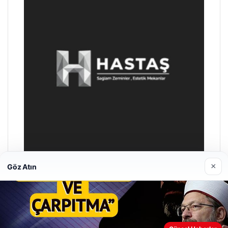
×
Göz Atın
Hastaş Beton
26/05/2026