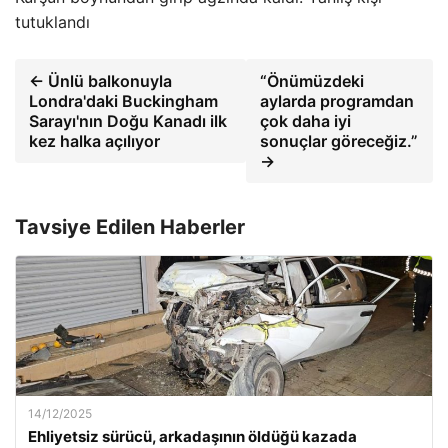
tutuklandı
← Ünlü balkonuyla
“Önümüzdeki
Londra'daki Buckingham
aylarda programdan
Sarayı'nın Doğu Kanadı ilk
çok daha iyi
kez halka açılıyor
sonuçlar göreceğiz.”
→
Tavsiye Edilen Haberler
14/12/2025
Ehliyetsiz sürücü, arkadaşının öldüğü kazada