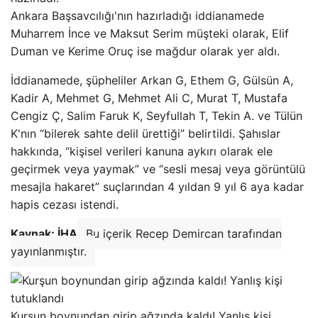
Ankara Başsavcılığı'nın hazırladığı iddianamede
Muharrem İnce ve Maksut Serim müşteki olarak, Elif
Duman ve Kerime Oruç ise mağdur olarak yer aldı.
İddianamede, şüpheliler Arkan G, Ethem G, Gülsün A,
Kadir A, Mehmet G, Mehmet Ali C, Murat T, Mustafa
Cengiz Ç, Salim Faruk K, Seyfullah T, Tekin A. ve Tülün
K'nın “bilerek sahte delil ürettiği” belirtildi. Şahıslar
hakkında, “kişisel verileri kanuna aykırı olarak ele
geçirmek veya yaymak” ve “sesli mesaj veya görüntülü
mesajla hakaret” suçlarından 4 yıldan 9 yıl 6 aya kadar
hapis cezası istendi.
Kaynak: İHA
Bu içerik Recep Demircan tarafından
yayınlanmıştır.
Kurşun boynundan girip ağzında kaldı! Yanlış kişi