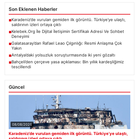
saldırının izleri ortaya çıktı
Kelebek.Org İle Dijital İletişimin Sertifikalı Adresi Ve Sohbet
■
Deneyimi
Galatasaray’dan Rafael Leao Çılgınlığı: Resmi Anlaşma Çok
■
Yakın
Antalya’daki yolsuzluk soruşturmasında iki yeni gözaltı
■
Bahçeli’den çerçeve yasa açıklaması: Bin yıllık kardeşliğimiz
■
tescillendi
Güncel
08/08/2026
Karadeniz’de vurulan gemiden ilk görüntü. Türkiye’ye ulaştı,
saldırının izleri ortaya çıktı