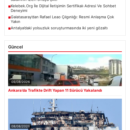
Kelebek.Org İle Dijital İletişimin Sertifikalı Adresi Ve Sohbet
■
Deneyimi
Galatasaray’dan Rafael Leao Çılgınlığı: Resmi Anlaşma Çok
■
Yakın
Antalya’daki yolsuzluk soruşturmasında iki yeni gözaltı
■
Güncel
09/08/2026
Ankara’da Trafikte Drift Yapan 11 Sürücü Yakalandı
08/08/2026