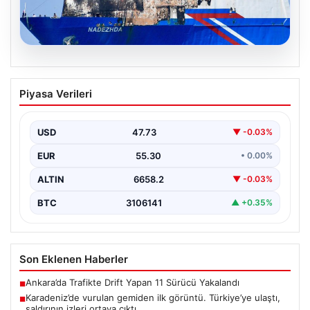
08.08.2026
Karadeniz’de vurulan gemiden ilk
Piyasa Verileri
görüntü. Türkiye’ye ulaştı, saldırının
izleri ortaya çıktı
USD
47.73
▼ -0.03%
{ “title”: “Karadeniz’de vurulan gemiden ilk detaylar ve
ortaya çıkan izler”, “content”: “ Karadeniz…
EUR
55.30
• 0.00%
ALTIN
6658.2
▼ -0.03%
BTC
3106141
▲ +0.35%
Son Eklenen Haberler
Ankara’da Trafikte Drift Yapan 11 Sürücü Yakalandı
■
Karadeniz’de vurulan gemiden ilk görüntü. Türkiye’ye ulaştı,
■
saldırının izleri ortaya çıktı