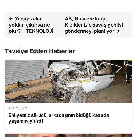
← Yapay zeka
AB, Husilere karşı
yoldan çıkarsa ne
Kızıldeniz'e savaş gemisi
olur? – TEKNOLOJİ
göndermeyi planlıyor →
Tavsiye Edilen Haberler
14/12/2025
Ehliyetsiz sürücü, arkadaşının öldüğü kazada
yaşamını yitirdi