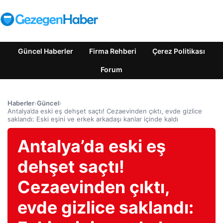
Güncel Haberler
Firma Rehberi
Çerez Politikası
Forum
Haberler
›
Güncel
›
Antalya’da eski eş dehşet saçtı! Cezaevinden çıktı, evde gizlice
saklandı: Eski eşini ve erkek arkadaşı kanlar içinde kaldı
Antalya’da eski eş
dehşet saçtı!
Cezaevinden çıktı,
evde gizlice saklandı: