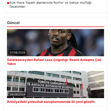
Açık Hava Yaşam alanlarında Konfor ve bahçe mutfağı
■
Tasarımları
Güncel
07/08/2026
Galatasaray’dan Rafael Leao Çılgınlığı: Resmi Anlaşma Çok
Yakın
06/08/2026
Antalya’daki yolsuzluk soruşturmasında iki yeni gözaltı