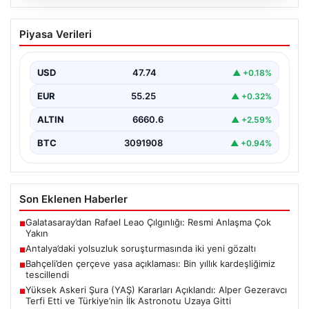
06.08.2026
Antalya’daki yolsuzluk soruşturmasında
Piyasa Verileri
iki yeni gözaltı
USD
47.74
▲ +0.18%
EUR
55.25
▲ +0.32%
ALTIN
6660.6
▲ +2.59%
BTC
3091908
▲ +0.94%
Son Eklenen Haberler
Galatasaray’dan Rafael Leao Çılgınlığı: Resmi Anlaşma Çok
■
Yakın
Antalya’daki yolsuzluk soruşturmasında iki yeni gözaltı
■
Bahçeli’den çerçeve yasa açıklaması: Bin yıllık kardeşliğimiz
■
tescillendi
Yüksek Askeri Şura (YAŞ) Kararları Açıklandı: Alper Gezeravcı
■
Terfi Etti ve Türkiye’nin İlk Astronotu Uzaya Gitti