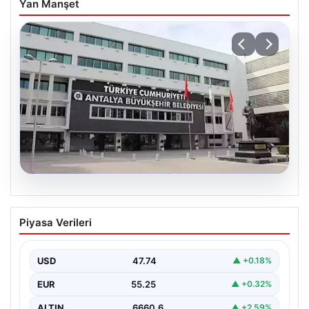
Yan Manşet
06.08.2026
Antalya’daki yolsuzluk soruşturmasında
Piyasa Verileri
iki yeni gözaltı
USD
47.74
▲ +0.18%
EUR
55.25
▲ +0.32%
ALTIN
6660.6
▲ +2.59%