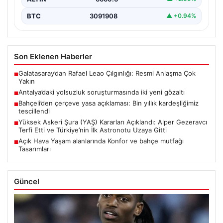
BTC
3091908
▲ +0.94%
Son Eklenen Haberler
Galatasaray’dan Rafael Leao Çılgınlığı: Resmi Anlaşma Çok
■
Yakın
Antalya’daki yolsuzluk soruşturmasında iki yeni gözaltı
■
Bahçeli’den çerçeve yasa açıklaması: Bin yıllık kardeşliğimiz
■
tescillendi
Yüksek Askeri Şura (YAŞ) Kararları Açıklandı: Alper Gezeravcı
■
Terfi Etti ve Türkiye’nin İlk Astronotu Uzaya Gitti
Açık Hava Yaşam alanlarında Konfor ve bahçe mutfağı
■
Tasarımları
Güncel