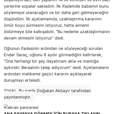
yerlerine sopalar sakladım. İlk ifademde babamın bunu
söylemeye utanacağını ve bir daha geri gelmeyeceğini
düşündüm. İlk açıklamamda, uzaklaştırma kararının
ömür boyu sürmesini istiyoruz, hatta annemi
öldürmeye bile kalkışabilir, “Bu nedenle uzaklaştırmanın
devam etmesini istiyoruz” dedi.
Oğlunun ifadesinin ardından ne söyleyeceği sorulan
Ender Saraç, oğlunu 8 aydır görmediğini belirterek,
“Ona herhangi bir şey dayatmam akla ve mantığa
aykırıdır. Beraatımı talep ediyorum” dedi. Açıklamaların
ardından mahkeme geçici kararını açıklayarak
duruşmayı erteledi.
(DHA)
Bu içerik Doğukan Akbayır tarafından
yayınlanmıştır.
ANA SAYFAYA DÖNMEK İÇİN BURAYA TIKLAYIN