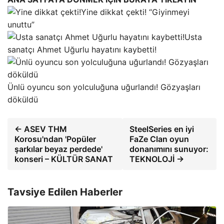
Yine dikkat çekti! “Giyinmeyi
unuttu”
Usta
sanatçı Ahmet Uğurlu hayatını kaybetti!
Ünlü oyuncu son yolculuğuna uğurlandı! Gözyaşları
döküldü
← ASEV THM
SteelSeries en iyi
Korosu'ndan 'Popüler
FaZe Clan oyun
şarkılar beyaz perdede'
donanımını sunuyor:
konseri – KÜLTÜR SANAT
TEKNOLOJİ →
Tavsiye Edilen Haberler