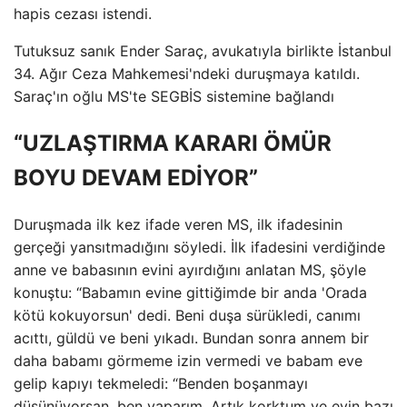
hapis cezası istendi.
Tutuksuz sanık Ender Saraç, avukatıyla birlikte İstanbul
34. Ağır Ceza Mahkemesi'ndeki duruşmaya katıldı.
Saraç'ın oğlu MS'te SEGBİS sistemine bağlandı
“UZLAŞTIRMA KARARI ÖMÜR
BOYU DEVAM EDİYOR”
Duruşmada ilk kez ifade veren MS, ilk ifadesinin
gerçeği yansıtmadığını söyledi. İlk ifadesini verdiğinde
anne ve babasının evini ayırdığını anlatan MS, şöyle
konuştu: “Babamın evine gittiğimde bir anda 'Orada
kötü kokuyorsun' dedi. Beni duşa sürükledi, canımı
acıttı, güldü ve beni yıkadı. Bundan sonra annem bir
daha babamı görmeme izin vermedi ve babam eve
gelip kapıyı tekmeledi: “Benden boşanmayı
düşünüyorsan, ben yaparım. Artık korktum ve evin bazı