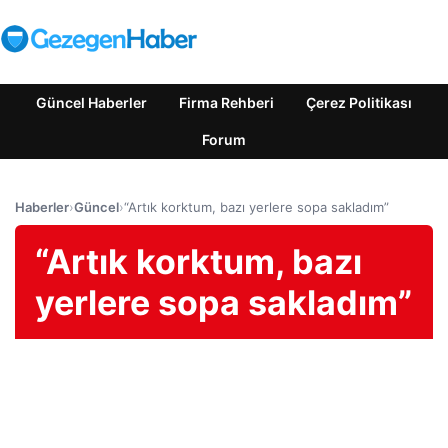
Güncel Haberler
Firma Rehberi
Çerez Politikası
Forum
Haberler
›
Güncel
›
“Artık korktum, bazı yerlere sopa sakladım”
“Artık korktum, bazı
yerlere sopa sakladım”