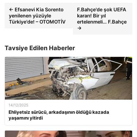
← Efsanevi Kia Sorento
F.Bahçe'de şok UEFA
yenilenen yüzüyle
kararı! Bir yıl
Türkiye'de! – OTOMOTİV
ertelenmeli… F.Bahçe
→
Tavsiye Edilen Haberler
14/12/2025
Ehliyetsiz sürücü, arkadaşının öldüğü kazada
yaşamını yitirdi