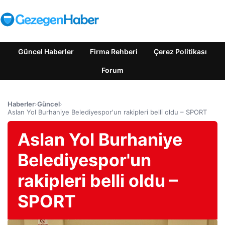
Güncel Haberler
Firma Rehberi
Çerez Politikası
Forum
Haberler
›
Güncel
›
Aslan Yol Burhaniye Belediyespor'un rakipleri belli oldu – SPORT
Aslan Yol Burhaniye
Belediyespor'un
rakipleri belli oldu –
SPORT