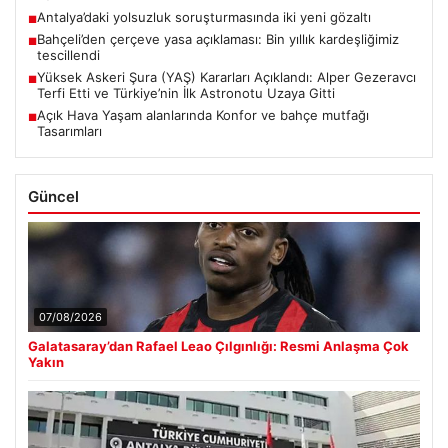
Antalya’daki yolsuzluk soruşturmasında iki yeni gözaltı
■
Bahçeli’den çerçeve yasa açıklaması: Bin yıllık kardeşliğimiz
■
tescillendi
Yüksek Askeri Şura (YAŞ) Kararları Açıklandı: Alper Gezeravcı
■
Terfi Etti ve Türkiye’nin İlk Astronotu Uzaya Gitti
Açık Hava Yaşam alanlarında Konfor ve bahçe mutfağı
■
Tasarımları
Güncel
07/08/2026
Galatasaray’dan Rafael Leao Çılgınlığı: Resmi Anlaşma Çok
Yakın