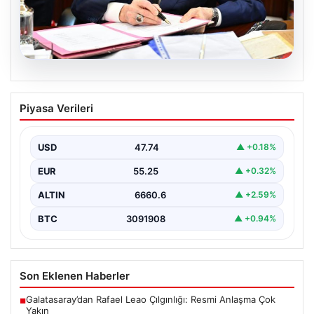
05.08.2026
Bahçeli’den çerçeve yasa açıklaması:
Piyasa Verileri
Bin yıllık kardeşliğimiz tescillendi
{“title”: “Bahçeli’den Çerçeve Yasa Açıklaması: Bin Yıllık
Kardeşliğimiz Resmen Tescillendi”, “content”: “ Milliyetçi
USD
47.74
▲ +0.18%
Hareket…
EUR
55.25
▲ +0.32%
ALTIN
6660.6
▲ +2.59%
BTC
3091908
▲ +0.94%
Son Eklenen Haberler
Galatasaray’dan Rafael Leao Çılgınlığı: Resmi Anlaşma Çok
■
Yakın