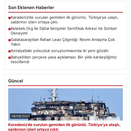
Son Eklenen Haberler
Karadeniz’de vurulan gemiden ilk görüntü. Türkiye’ye ulaştı,
■
saldırının izleri ortaya çıktı
Kelebek.Org İle Dijital İletişimin Sertifikalı Adresi Ve Sohbet
■
Deneyimi
Galatasaray’dan Rafael Leao Çılgınlığı: Resmi Anlaşma Çok
■
Yakın
Antalya’daki yolsuzluk soruşturmasında iki yeni gözaltı
■
Bahçeli’den çerçeve yasa açıklaması: Bin yıllık kardeşliğimiz
■
tescillendi
Güncel
08/08/2026
Karadeniz’de vurulan gemiden ilk görüntü. Türkiye’ye ulaştı,
saldırının izleri ortaya çıktı