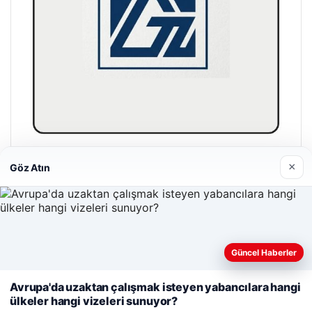
Girne Night Club
×
Göz Atın
01/05/2026
Güncel Haberler
Web sitemizi nasıl kullandığınızı daha iyi anlayabilmek,
deneyiminizi kişiselleştirmek ve geliştirmek amacıyla çerezler
Avrupa'da uzaktan çalışmak isteyen yabancılara hangi
© 2026 Gezegen Haber – Güncel Haberler
kullanıyoruz.
Çerez Politikamız
ülkeler hangi vizeleri sunuyor?
Reddet
Kabul Et