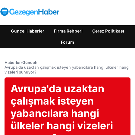
Güncel Haberler
Firma Rehberi
Çerez Politikası
Forum
Haberler
›
Güncel
›
Avrupa'da uzaktan çalışmak isteyen yabancılara hangi ülkeler hangi
vizeleri sunuyor?
Avrupa'da uzaktan
çalışmak isteyen
yabancılara hangi
ülkeler hangi vizeleri