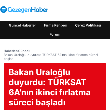
Güncel Haberler
Firma Rehberi
Çerez Politikası
Forum
Haberler
›
Güncel
›
Bakan Uraloğlu duyurdu: TÜRKSAT 6A'nın ikinci fırlatma süreci
başladı
Bakan Uraloğlu
duyurdu: TÜRKSAT
6A'nın ikinci fırlatma
süreci başladı