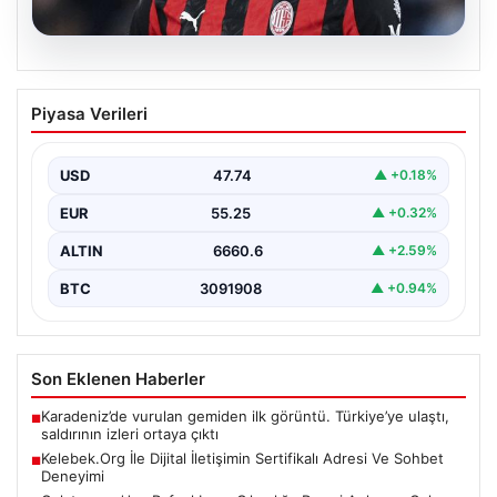
06.08.2026
Antalya’daki yolsuzluk soruşturmasında
Piyasa Verileri
iki yeni gözaltı
USD
47.74
▲ +0.18%
EUR
55.25
▲ +0.32%
ALTIN
6660.6
▲ +2.59%
BTC
3091908
▲ +0.94%
Son Eklenen Haberler
Karadeniz’de vurulan gemiden ilk görüntü. Türkiye’ye ulaştı,
■
saldırının izleri ortaya çıktı
Kelebek.Org İle Dijital İletişimin Sertifikalı Adresi Ve Sohbet
■
Deneyimi