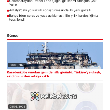
Galatasaray’dan Rafael Leao Çılgınlığı: Resmi Anlaşma Çok
■
Yakın
Antalya’daki yolsuzluk soruşturmasında iki yeni gözaltı
■
Bahçeli’den çerçeve yasa açıklaması: Bin yıllık kardeşliğimiz
■
tescillendi
Güncel
08/08/2026
Karadeniz’de vurulan gemiden ilk görüntü. Türkiye’ye ulaştı,
saldırının izleri ortaya çıktı
08/08/2026