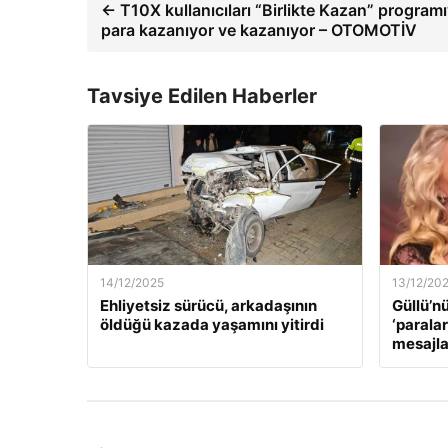
← T10X kullanıcıları “Birlikte Kazan” programı
para kazanıyor ve kazanıyor – OTOMOTİV
Tavsiye Edilen Haberler
14/12/2025
13/12/20
Ehliyetsiz sürücü, arkadaşının
Güllü’n
öldüğü kazada yaşamını yitirdi
‘paralar
mesajla