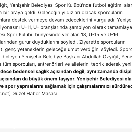
ğit, Yenişehir Belediyesi Spor Kulübü'nde futbol eğitimi ala
ir araya geldi. Geleceğin yıldızları olacak sporcuların
onlara destek vermeye devam edeceklerini vurguladı. Yenişe
iyonasını U-11, U- branşlarında şampiyon olarak tamamlay
iyesi Spor Kulübü bünyesinde yer alan 13, U-15 ve U-16
arından gurur duyduklarını söyledi. Ziyarette sporcuların
t, genç yeteneklerin geleceğe umut verdiğini söyledi. Sporc
i dinleyen Yenişehir Belediye Başkanı Abdullah Özyiğit, Yeni
tüm sporcuları, antrenörleri ve ailelerini tebrik ederek yeni
adece bedensel sağlık açısından değil, aynı zamanda disipl
i açısından da büyük önem taşıyor. Yenişehir Belediyesi ola
ve spor yapmalarını sağlamak için çalışmalarımızı sürdüre
r.net) Güzel Haber Masası