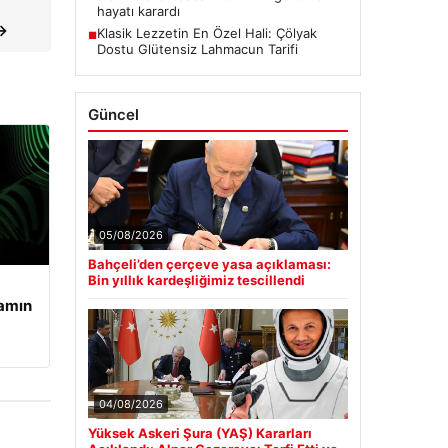
hayatı karardı
 →
Klasik Lezzetin En Özel Hali: Çölyak
■
Dostu Glütensiz Lahmacun Tarifi
Güncel
05/08/2026
Bahçeli’den çerçeve yasa açıklaması:
Bin yıllık kardeşliğimiz tescillendi
şamın
04/08/2026
Yüksek Askeri Şura (YAŞ) Kararları