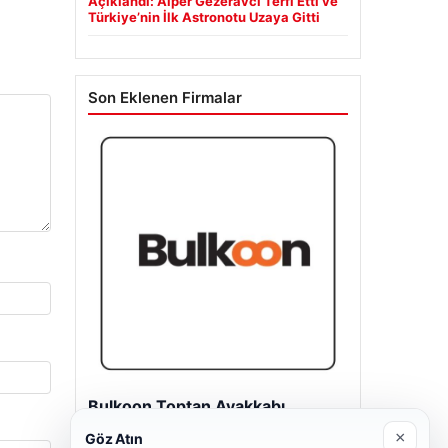
Açıklandı: Alper Gezeravcı Terfi Etti ve
Türkiye’nin İlk Astronotu Uzaya Gitti
Son Eklenen Firmalar
Bulkoon Toptan Ayakkabı
03/05/2026
×
Göz Atın