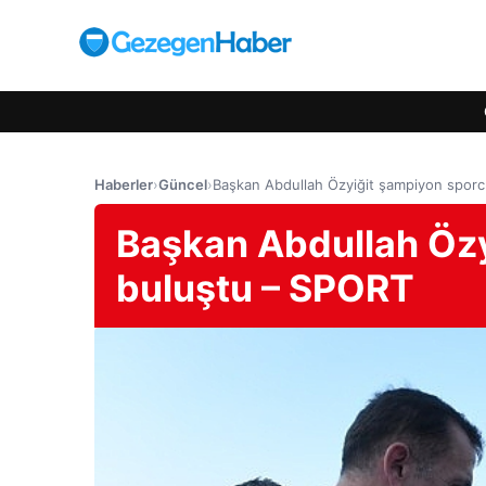
Haberler
›
Güncel
›
Başkan Abdullah Özyiğit şampiyon sporc
Başkan Abdullah Özy
buluştu – SPORT