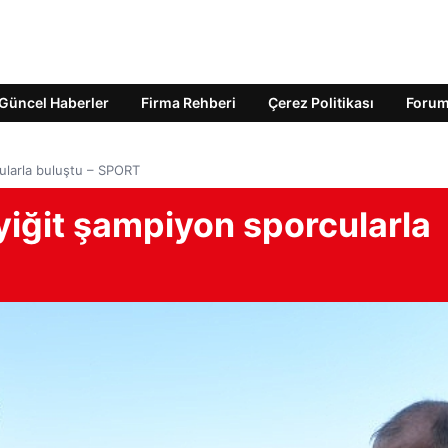
Güncel Haberler
Firma Rehberi
Çerez Politikası
Foru
ularla buluştu – SPORT
iğit şampiyon sporcularla