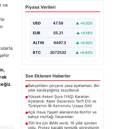
Açık Hava Yaşam
n ve
Piyasa Verileri
alanlarında Konfor ve
bahçe mutfağı
hir
Tasarımları
USD
47.59
▲ +0.02%
an
Günümüz dünyasında bahçe
EUR
55.21
▲ +0.18%
sosyal alanlar, villaların en değerli
alanlarından bir tanesi gelmiştir.
ALTIN
6497.3
▲ +0.02%
Yeşille iç…
ularla
BTC
3072532
▲ +0.93%
şehir
in,
Son Eklenen Haberler
rak
ceğiz.
Bahçeli’den çerçeve yasa açıklaması: Bin
■
yıllık kardeşliğimiz tescillendi
Yüksek Askeri Şura (YAŞ) Kararları
■
Açıklandı: Alper Gezeravcı Terfi Etti ve
Türkiye’nin İlk Astronotu Uzaya Gitti
Açık Hava Yaşam alanlarında Konfor ve
■
bahçe mutfağı Tasarımları
700 lira için IBAN verdi, 16 yıllık işinden
■
oldu. Protez bacaklı temizlik görevlisinin