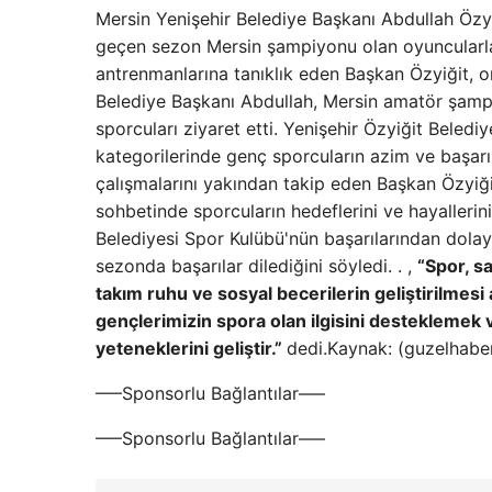
Mersin Yenişehir Belediye Başkanı Abdullah Özyi
geçen sezon Mersin şampiyonu olan oyuncularla b
antrenmanlarına tanıklık eden Başkan Özyiğit, 
Belediye Başkanı Abdullah, Mersin amatör şamp
sporcuları ziyaret etti. Yenişehir Özyiğit Beled
kategorilerinde genç sporcuların azim ve başarıl
çalışmalarını yakından takip eden Başkan Özyiği
sohbetinde sporcuların hedeflerini ve hayallerin
Belediyesi Spor Kulübü'nün başarılarından dolayı 
sezonda başarılar dilediğini söyledi. . ,
“Spor, s
takım ruhu ve sosyal becerilerin geliştirilmes
gençlerimizin spora olan ilgisini desteklemek 
yeteneklerini geliştir.”
dedi.Kaynak: (guzelhabe
—–Sponsorlu Bağlantılar—–
—–Sponsorlu Bağlantılar—–