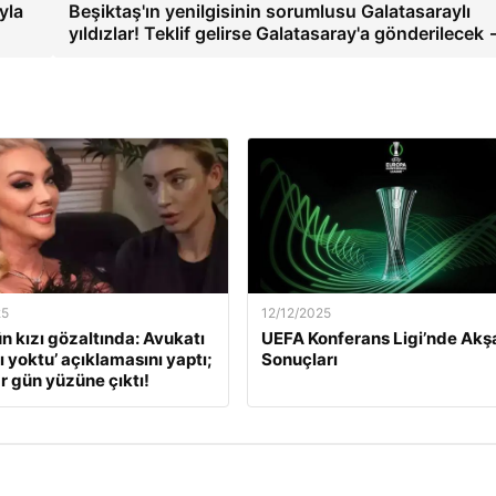
yla
Beşiktaş'ın yenilgisinin sorumlusu Galatasaraylı
yıldızlar! Teklif gelirse Galatasaray'a gönderilecek
25
12/12/2025
ün kızı gözaltında: Avukatı
UEFA Konferans Ligi’nde Ak
ı yoktu’ açıklamasını yaptı;
Sonuçları
r gün yüzüne çıktı!