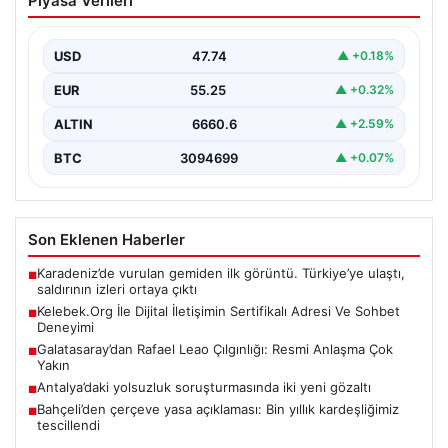
Piyasa Verileri
Sertifikalı Adresi Ve Sohbet Deneyimi
Dijital çağında bireylerin kaliteli bir şekilde iletişim
oluşturması büyük bir hassasiyet barındırmaktadır.
USD
47.74
▲ +0.18%
Güncel olarak…
EUR
55.25
▲ +0.32%
ALTIN
6660.6
▲ +2.59%
BTC
3094699
▲ +0.07%
Son Eklenen Haberler
Karadeniz’de vurulan gemiden ilk görüntü. Türkiye’ye ulaştı,
■
saldırının izleri ortaya çıktı
Kelebek.Org İle Dijital İletişimin Sertifikalı Adresi Ve Sohbet
■
Deneyimi
Galatasaray’dan Rafael Leao Çılgınlığı: Resmi Anlaşma Çok
■
Yakın
Antalya’daki yolsuzluk soruşturmasında iki yeni gözaltı
■
Bahçeli’den çerçeve yasa açıklaması: Bin yıllık kardeşliğimiz
■
tescillendi