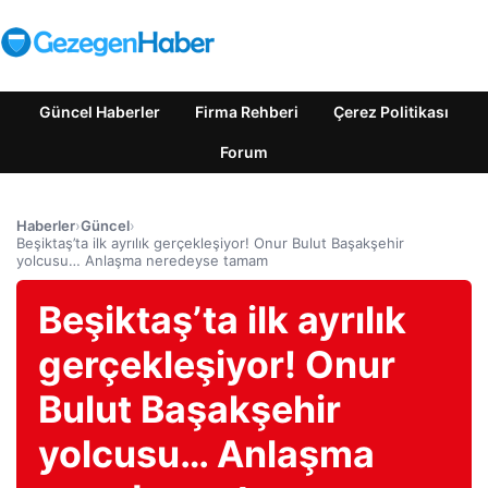
Güncel Haberler
Firma Rehberi
Çerez Politikası
Forum
Haberler
›
Güncel
›
Beşiktaş’ta ilk ayrılık gerçekleşiyor! Onur Bulut Başakşehir
yolcusu… Anlaşma neredeyse tamam
Beşiktaş’ta ilk ayrılık
gerçekleşiyor! Onur
Bulut Başakşehir
yolcusu… Anlaşma