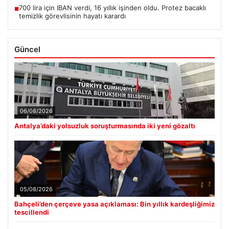
700 lira için IBAN verdi, 16 yıllık işinden oldu. Protez bacaklı
■
temizlik görevlisinin hayatı karardı
Güncel
06/08/2026
Antalya’daki yolsuzluk soruşturmasında iki yeni gözaltı
05/08/2026
Bahçeli’den çerçeve yasa açıklaması: Bin yıllık kardeşliğimiz
tescillendi