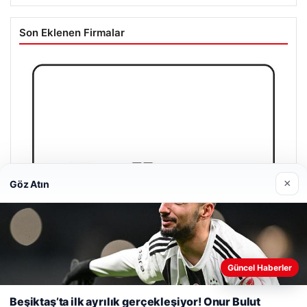
Son Eklenen Firmalar
×
Göz Atın
Güncel Haberler
Web sitemizi nasıl kullandığınızı daha iyi anlayabilmek,
deneyiminizi kişiselleştirmek ve geliştirmek amacıyla çerezler
Beşiktaş’ta ilk ayrılık gerçekleşiyor! Onur Bulut
kullanıyoruz.
Çerez Politikamız