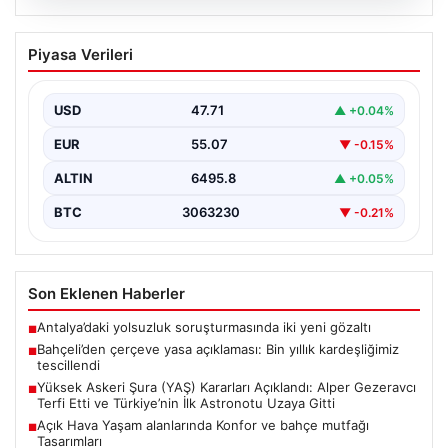
04.08.2026
Açık Hava Yaşam alanlarında Konfor ve
Piyasa Verileri
bahçe mutfağı Tasarımları
Günümüz dünyasında bahçe sosyal alanlar, villaların en
değerli alanlarından bir tanesi gelmiştir. Yeşille iç…
USD
47.71
▲ +0.04%
EUR
55.07
▼ -0.15%
ALTIN
6495.8
▲ +0.05%
BTC
3063230
▼ -0.21%
Son Eklenen Haberler
Antalya’daki yolsuzluk soruşturmasında iki yeni gözaltı
■
Bahçeli’den çerçeve yasa açıklaması: Bin yıllık kardeşliğimiz
■
tescillendi
Yüksek Askeri Şura (YAŞ) Kararları Açıklandı: Alper Gezeravcı
■
Terfi Etti ve Türkiye’nin İlk Astronotu Uzaya Gitti
Açık Hava Yaşam alanlarında Konfor ve bahçe mutfağı
■
Tasarımları