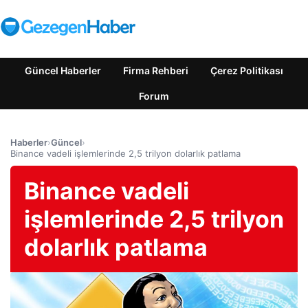
Güncel Haberler
Firma Rehberi
Çerez Politikası
Forum
Haberler
›
Güncel
›
Binance vadeli işlemlerinde 2,5 trilyon dolarlık patlama
Binance vadeli
işlemlerinde 2,5 trilyon
dolarlık patlama