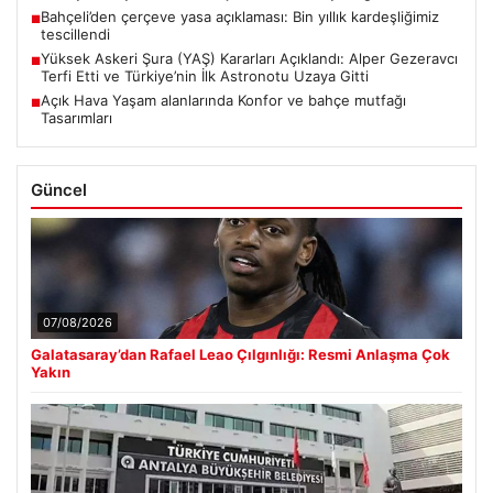
Bahçeli’den çerçeve yasa açıklaması: Bin yıllık kardeşliğimiz
■
tescillendi
Yüksek Askeri Şura (YAŞ) Kararları Açıklandı: Alper Gezeravcı
■
Terfi Etti ve Türkiye’nin İlk Astronotu Uzaya Gitti
Açık Hava Yaşam alanlarında Konfor ve bahçe mutfağı
■
Tasarımları
Güncel
07/08/2026
Galatasaray’dan Rafael Leao Çılgınlığı: Resmi Anlaşma Çok
Yakın