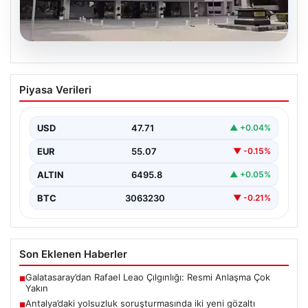
06.08.2026
Antalya’daki yolsuzluk soruşturmasında
Piyasa Verileri
iki yeni gözaltı
USD
47.71
▲ +0.04%
EUR
55.07
▼ -0.15%
ALTIN
6495.8
▲ +0.05%
BTC
3063230
▼ -0.21%
Son Eklenen Haberler
Galatasaray’dan Rafael Leao Çılgınlığı: Resmi Anlaşma Çok
■
Yakın
Antalya’daki yolsuzluk soruşturmasında iki yeni gözaltı
■