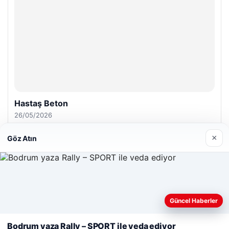
Hastaş Beton
26/05/2026
×
Göz Atın
© 2026 Gezegen Haber – Güncel Haberler
Web sitemizi nasıl kullandığınızı daha iyi anlayabilmek,
Güncel Haberler
deneyiminizi kişiselleştirmek ve geliştirmek amacıyla çerezler
malta dil okulları
|
lemagrup.com.tr
kullanıyoruz.
Çerez Politikamız
o
rdhub
Bodrum yaza Rally – SPORT ile veda ediyor