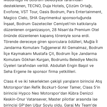
desteklenen, TECNO, Duja Hotels, Çözüm Ortağı,
Evofone, VST Tour, Oasis Bodrum, Pars Entertainment,
Magico Cielo, SHA Gayrimenkul sponsorluğunda
İnşaat, Bodrum Gazeteciler Cemiyeti'nin katkılarıyla
düzenlenen organizasyon, 28 Nisan'da Premium Otel
önünde düzenlenen kapanış töreniyle sona erdi.
Törende dereceye giren sporculara ödülleri, Muğla İl
Jandarma Komutanı Tuğgeneral Ali Gemalmaz, Bodrum
İlçe Kaymakamı Mustafa Çit, Bodrum İlçe Jandarma
Komutanı Gökhan Kurgan, Bodrumlu Belediye Meclis
Üyeleri tarafından verildi. Abdullah Engin Başol ve
Seha Ergene ile sponsor firma yetkilileri.
Class 4 ve iki tekerlekten çekişli yarışların birincisi Atış
Motorspor'dan Refik Bozkurt-Soner Tamer, Class 5'in
birincisi Hypco Neo Motorspor'dan Kübra Denizci
Keskin-Onur Vatansever, Master pilotlar arasında ise
birincisi GP'den Uğur Soylu oldu. Garaj My Team'de