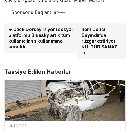
Kaynak: (guzelhaber.net) Güzel Haber Masası
—–Sponsorlu Bağlantılar—–
← Jack Dorsey'in yeni sosyal
İrem Derici
platformu Bluesky artık tüm
Bayındır'da
kullanıcıların kullanımına
rüzgar estiriyor –
sunuldu
KÜLTÜR SANAT
→
Tavsiye Edilen Haberler
14/12/2025