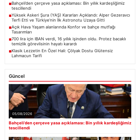
Bahçeli’den çerçeve yasa açıklaması: Bin yıllık kardeşliğimiz
■
tescillendi
Yüksek Askeri Şura (YAŞ) Kararları Açıklandı: Alper Gezeravcı
■
Terfi Etti ve Türkiye’nin İlk Astronotu Uzaya Gitti
Açık Hava Yaşam alanlarında Konfor ve bahçe mutfağı
■
Tasarımları
700 lira için IBAN verdi, 16 yıllık işinden oldu. Protez bacaklı
■
temizlik görevlisinin hayatı karardı
Klasik Lezzetin En Özel Hali: Çölyak Dostu Glütensiz
■
Lahmacun Tarifi
Güncel
05/08/2026
Bahçeli’den çerçeve yasa açıklaması: Bin yıllık kardeşliğimiz
tescillendi