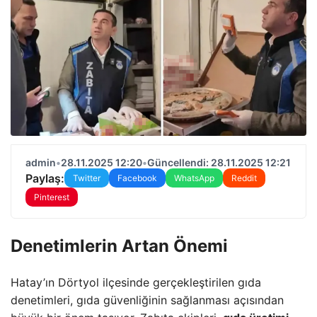
admin
•
28.11.2025 12:20
•
Güncellendi: 28.11.2025 12:21
Paylaş:
Twitter
Facebook
WhatsApp
Reddit
Pinterest
Denetimlerin Artan Önemi
Hatay’ın Dörtyol ilçesinde gerçekleştirilen gıda
denetimleri, gıda güvenliğinin sağlanması açısından