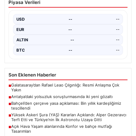
04.08.2026
Açık Hava Yaşam alanlarında Konfor ve
Piyasa Verileri
bahçe mutfağı Tasarımları
Günümüz dünyasında bahçe sosyal alanlar, villaların en
değerli alanlarından bir tanesi gelmiştir. Yeşille iç…
USD
--
--
EUR
--
--
ALTIN
--
--
BTC
--
--