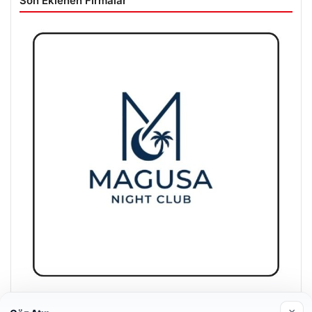
Galatasaray’dan Rafael Leao Çılgınlığı: Resmi Anlaşma Çok
Yakın
06/08/2026
Antalya’daki yolsuzluk soruşturmasında iki yeni gözaltı
Son Eklenen Firmalar