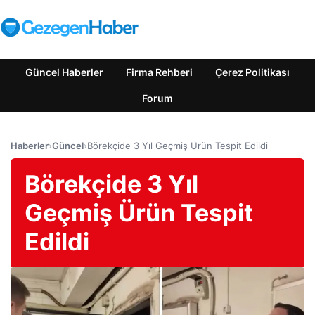
Güncel Haberler
Firma Rehberi
Çerez Politikası
Forum
Haberler
›
Güncel
›
Börekçide 3 Yıl Geçmiş Ürün Tespit Edildi
Börekçide 3 Yıl
Geçmiş Ürün Tespit
Edildi