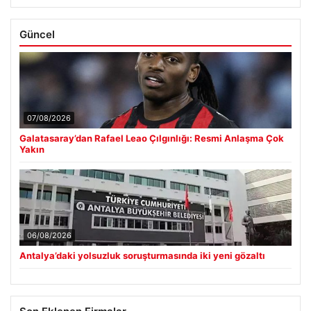
Son Eklenen Haberler
Galatasaray’dan Rafael Leao Çılgınlığı: Resmi Anlaşma Çok
■
Yakın
Antalya’daki yolsuzluk soruşturmasında iki yeni gözaltı
■
Bahçeli’den çerçeve yasa açıklaması: Bin yıllık kardeşliğimiz
■
tescillendi
Yüksek Askeri Şura (YAŞ) Kararları Açıklandı: Alper Gezeravcı
■
Terfi Etti ve Türkiye’nin İlk Astronotu Uzaya Gitti
Açık Hava Yaşam alanlarında Konfor ve bahçe mutfağı
■
Tasarımları
Güncel
07/08/2026