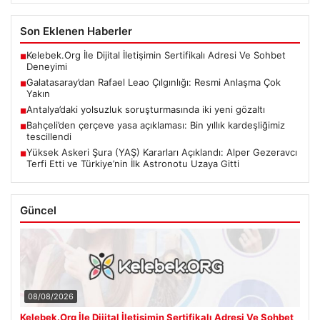
Son Eklenen Haberler
Kelebek.Org İle Dijital İletişimin Sertifikalı Adresi Ve Sohbet
■
Deneyimi
Galatasaray’dan Rafael Leao Çılgınlığı: Resmi Anlaşma Çok
■
Yakın
Antalya’daki yolsuzluk soruşturmasında iki yeni gözaltı
■
Bahçeli’den çerçeve yasa açıklaması: Bin yıllık kardeşliğimiz
■
tescillendi
Yüksek Askeri Şura (YAŞ) Kararları Açıklandı: Alper Gezeravcı
■
Terfi Etti ve Türkiye’nin İlk Astronotu Uzaya Gitti
Güncel
08/08/2026
Kelebek.Org İle Dijital İletişimin Sertifikalı Adresi Ve Sohbet