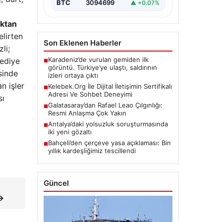
BTC
3094699
▲ +0.07%
oluşturan Yüksek Askeri Şura
(YAŞ) toplantısı,…
aktan
lirten
Son Eklenen Haberler
li;
Karadeniz’de vurulan gemiden ilk
lediye
■
görüntü. Türkiye’ye ulaştı, saldırının
sinde
izleri ortaya çıktı
n işler
Kelebek.Org İle Dijital İletişimin Sertifikalı
■
Adresi Ve Sohbet Deneyimi
sı
Galatasaray’dan Rafael Leao Çılgınlığı:
■
Resmi Anlaşma Çok Yakın
Antalya’daki yolsuzluk soruşturmasında
■
iki yeni gözaltı
Bahçeli’den çerçeve yasa açıklaması: Bin
■
yıllık kardeşliğimiz tescillendi
Güncel
→