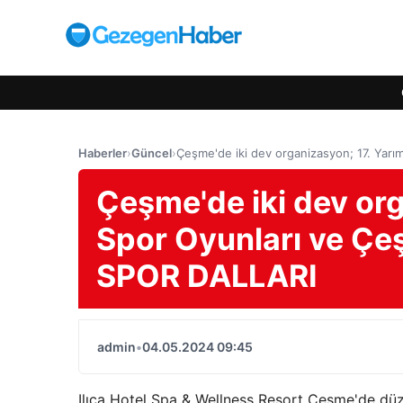
Haberler
›
Güncel
›
Çeşme'de iki dev organizasyon; 17. Yar
Çeşme'de iki dev or
Spor Oyunları ve Çeş
SPOR DALLARI
admin
•
04.05.2024 09:45
Ilıca Hotel Spa & Wellness Resort Çeşme'de düze