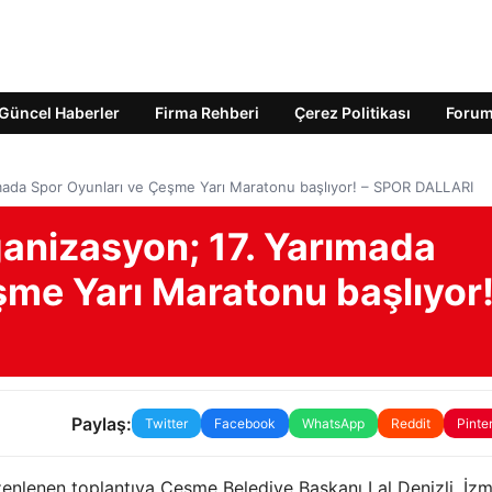
Güncel Haberler
Firma Rehberi
Çerez Politikası
Foru
ımada Spor Oyunları ve Çeşme Yarı Maratonu başlıyor! – SPOR DALLARI
ganizasyon; 17. Yarımada
me Yarı Maratonu başlıyor!
Paylaş:
Twitter
Facebook
WhatsApp
Reddit
Pinte
nlenen toplantıya Çeşme Belediye Başkanı Lal Denizli, İzmi