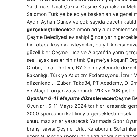
Yardımcısı Ünal Çakıcı, Çeşme Kaymakamı Mehmet
Salomon Türkiye belediye başkanları ve genel m
Aydın Ayhan Güney ve çok sayıda davetli katıld
gerçekleştirilecek
Salomon adıyla düzenlenece
Çeşme Belediyesi ev sahipliğinde yarın gerçekleş
bir rotada koşmak isteyenler, bu yıl ikincisi 
güzellikler Çeşme, Ilıca ve Alaçatı'da yarın ger
sesi, ayak seslerinin ritmi: Çeşme'ye koşun!” 
Grubu, Pınar Protein, BYD himayelerinde düzenl
Bakanlığı, Türkiye Atletizm Federasyonu, İzmir 
düzenlendi. , Züber, Take34, PT Academy, D-Smar
ve Alaçatı organizasyonunda 21K ve 10K pistler 
Oyunları 6-11 Mayıs'ta düzenlenecek
Çeşme Bel
Oyunları, 6-11 Mayıs 2024 tarihleri ​​arasında g
2050 sporcunun katılımıyla gerçekleştirilecek. 
unutulmaz anlar yaşatacak Yarımada Spor Oyunl
branşı sayısı Çeşme, Urla, Karaburun, Seferihis
üzere 9 ilçeden sporcuların katılacağı organiza