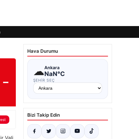
m
Hava Durumu
☁
Ankara
NaN°C
 –
ŞEHIR SEÇ
Bizi Takip Edin
rest
r Vali