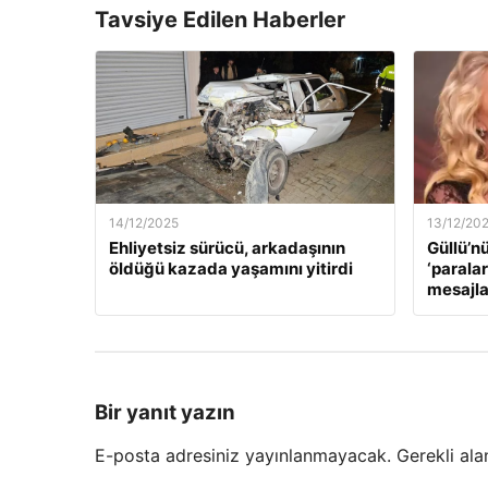
Tavsiye Edilen Haberler
14/12/2025
13/12/20
Ehliyetsiz sürücü, arkadaşının
Güllü’n
öldüğü kazada yaşamını yitirdi
‘paralar
mesajla
Bir yanıt yazın
E-posta adresiniz yayınlanmayacak.
Gerekli ala