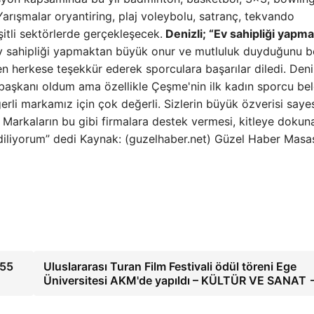
 Yarışmalar oryantiring, plaj voleybolu, satranç, tekvando
şitli sektörlerde gerçekleşecek.
Denizli; “Ev sahipliği yapm
v sahipliği yapmaktan büyük onur ve mutluluk duyduğunu be
 herkese teşekkür ederek sporculara başarılar diledi. Deniz
 başkanı oldum ama özellikle Çeşme'nin ilk kadın sporcu be
rli markamız için çok değerli. Sizlerin büyük özverisi saye
arkaların bu gibi firmalara destek vermesi, kitleye dokuna
 diliyorum” dedi Kaynak: (guzelhaber.net) Güzel Haber Masa
 55
Uluslararası Turan Film Festivali ödül töreni Ege
Üniversitesi AKM'de yapıldı – KÜLTÜR VE SANAT 