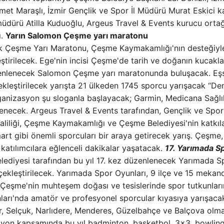
 Maraşlı, İzmir Gençlik ve Spor İl Müdürü Murat Eskici kat
üdürü Atilla Kuduoğlu, Argeus Travel & Events kurucu ortağ
ı.
Yarın Salomon Çeşme yarı maratonu
k Çeşme Yarı Maratonu, Çeşme Kaymakamlığı'nın desteğiyl
tirilecek. Ege'nin incisi Çeşme'de tarih ve doğanın kucakla
düzenlenecek Salomon Çeşme yarı maratonunda buluşacak. Eş
çekleştirilecek yarışta 21 ülkeden 1745 sporcu yarışacak “De
Organizasyon şu sloganla başlayacak; Garmin, Medicana Sağlı
enecek. Argeus Travel & Events tarafından, Gençlik ve Spor
Valiliği, Çeşme Kaymakamlığı ve Çeşme Belediyesi'nin katkıla
t gibi önemli sporcuları bir araya getirecek yarış. Çeşme, 
katılımcılara eğlenceli dakikalar yaşatacak.
17. Yarımada S
ediyesi tarafından bu yıl 17. kez düzenlenecek Yarımada S
erçekleştirilecek. Yarımada Spor Oyunları, 9 ilçe ve 15 mekan
. Çeşme'nin muhteşem doğası ve tesislerinde spor tutkunlar
arı'nda amatör ve profesyonel sporcular kıyasıya yarışaca
ar, Selçuk, Narlıdere, Menderes, Güzelbahçe ve Balçova olm
syon kapsamında bu yıl badminton, basketbol, ​​3×3, bowling