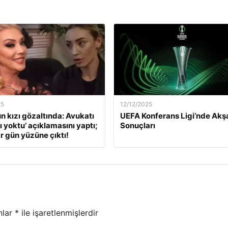
25
12/12/2025
ün kızı gözaltında: Avukatı
UEFA Konferans Ligi’nde Ak
ı yoktu’ açıklamasını yaptı;
Sonuçları
r gün yüzüne çıktı!
nlar
*
ile işaretlenmişlerdir