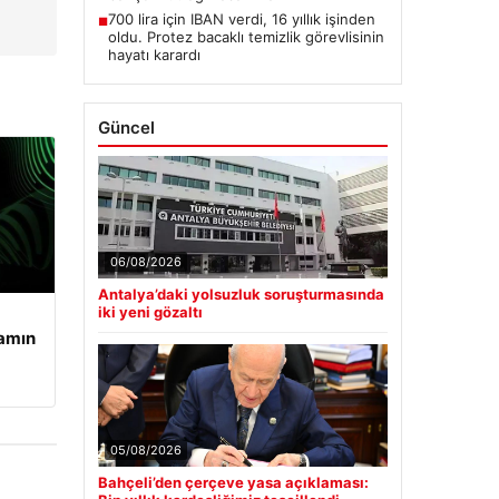
700 lira için IBAN verdi, 16 yıllık işinden
■
oldu. Protez bacaklı temizlik görevlisinin
hayatı karardı
Güncel
06/08/2026
Antalya’daki yolsuzluk soruşturmasında
iki yeni gözaltı
şamın
05/08/2026
Bahçeli’den çerçeve yasa açıklaması: