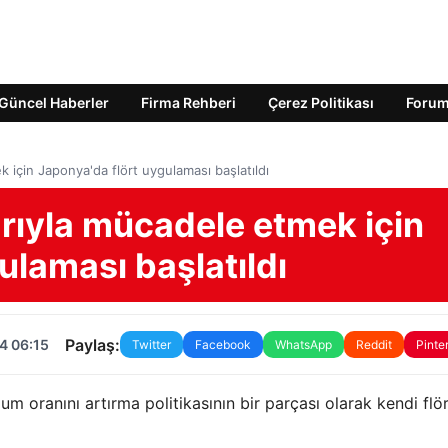
Güncel Haberler
Firma Rehberi
Çerez Politikası
Foru
için Japonya'da flört uygulaması başlatıldı
ıyla mücadele etmek için
ulaması başlatıldı
Paylaş:
4 06:15
Twitter
Facebook
WhatsApp
Reddit
Pinte
 oranını artırma politikasının bir parçası olarak kendi flö