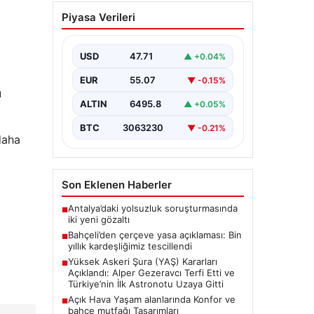
Açık Hava Yaşam
Piyasa Verileri
alanlarında Konfor ve
bahçe mutfağı
Tasarımları
USD
47.71
▲ +0.04%
Günümüz dünyasında bahçe
EUR
55.07
▼ -0.15%
sosyal alanlar, villaların en değerli
ü
alanlarından bir tanesi gelmiştir.
ALTIN
6495.8
▲ +0.05%
Yeşille iç…
BTC
3063230
▼ -0.21%
daha
Son Eklenen Haberler
Antalya’daki yolsuzluk soruşturmasında
■
iki yeni gözaltı
Bahçeli’den çerçeve yasa açıklaması: Bin
■
yıllık kardeşliğimiz tescillendi
Yüksek Askeri Şura (YAŞ) Kararları
■
Açıklandı: Alper Gezeravcı Terfi Etti ve
Türkiye’nin İlk Astronotu Uzaya Gitti
Açık Hava Yaşam alanlarında Konfor ve
■
bahçe mutfağı Tasarımları