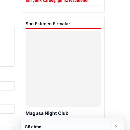
Bin yıllık kardeşliğimiz tescillendi
Son Eklenen Firmalar
Magusa Night Club
01/05/2026
×
Göz Atın