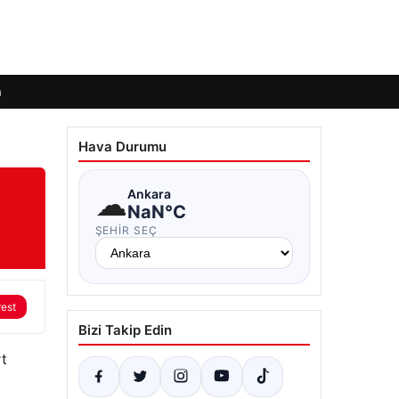
m
Hava Durumu
☁
Ankara
NaN°C
ŞEHIR SEÇ
rest
Bizi Takip Edin
rt