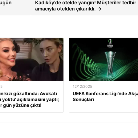
bugün
Kadıköy'de otelde yangın! Müşteriler tedbir
amacıyla otelden çıkarıldı. →
25
12/12/2025
ün kızı gözaltında: Avukatı
UEFA Konferans Ligi’nde Ak
ı yoktu’ açıklamasını yaptı;
Sonuçları
r gün yüzüne çıktı!