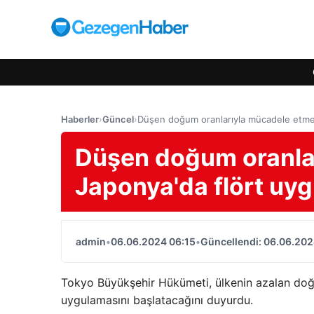
Haberler
›
Güncel
›
Düşen doğum oranlarıyla mücadele etmek 
Düşen doğum oranlar
Japonya'da flört uyg
admin
•
06.06.2024 06:15
•
Güncellendi: 06.06.202
Tokyo Büyükşehir Hükümeti, ülkenin azalan doğum
uygulamasını başlatacağını duyurdu.