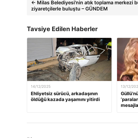
← Milas Belediyesi'nin atık toplama merkezi 
ziyaretçilerle buluştu – GÜNDEM
Tavsiye Edilen Haberler
14/12/2025
13/12/20
Ehliyetsiz sürücü, arkadaşının
Güllü’n
öldüğü kazada yaşamını yitirdi
‘paralar
mesajla