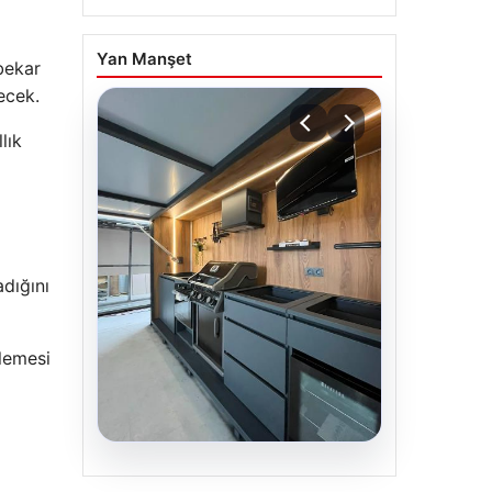
Yan Manşet
bekar
ecek.
lık
adığını
nlemesi
04.08.2026