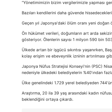
“Yönetimimizin bizim vergilerimizle yapması ger
Bazıları kendilerini daha güvende hissedecekleri
Geçen yıl Japonya'daki ölüm oranı yeni doğan öl
Ön hükümet verileri, doğumların art arda sekiz
gösteriyor. Ölenlerin sayısı 1 milyon 590 bin 50
Ülkede artan bir işgücü sıkıntısı yaşanırken, B
kolay erişim ve ebeveynlik izninin artırılması gi
Japonya Nüfus Stratejisi Konseyi'nin (PSC) Nis
nedeniyle ülkedeki belediyelerin %40'ından fazla
Ülke genelindeki 1.729 yerel belediyeden 744'ünün
Araştırma, 20 ila 39 yaş arasındaki kadın nüfusu
beklendiğini ortaya çıkardı.