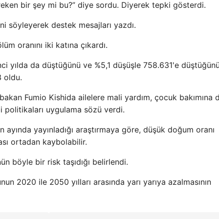
eken bir şey mi bu?” diye sordu. Diyerek tepki gösterdi.
ni söyleyerek destek mesajları yazdı.
üm oranını iki katına çıkardı.
inci yılda da düştüğünü ve %5,1 düşüşle 758.631'e düştüğün
3 oldu.
aşbakan Fumio Kishida ailelere mali yardım, çocuk bakımına 
bi politikaları uygulama sözü verdi.
an ayında yayınladığı araştırmaya göre, düşük doğum oranı
sı ortadan kaybolabilir.
 böyle bir risk taşıdığı belirlendi.
nun 2020 ile 2050 yılları arasında yarı yarıya azalmasının