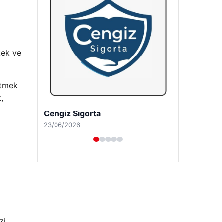
rkek ve
ütmek
,
Hastaş Beton
26/05/2026
zi