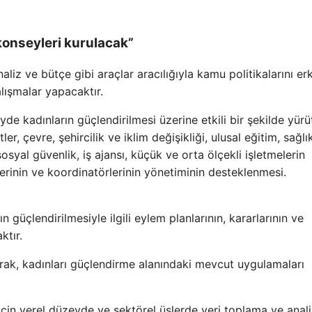
konseyleri kurulacak”
analiz ve bütçe gibi araçlar aracılığıyla kamu politikalarını e
alışmalar yapacaktır.
eyde kadınların güçlendirilmesi üzerine etkili bir şekilde yür
r, çevre, şehircilik ve iklim değişikliği, ulusal eğitim, sağlık
 sosyal güvenlik, iş ajansı, küçük ve orta ölçekli işletmelerin
ilerinin ve koordinatörlerinin yönetiminin desteklenmesi.
 güçlendirilmesiyle ilgili eylem planlarının, kararlarının ve
ktır.
olarak, kadınları güçlendirme alanındaki mevcut uygulamaları
 için yerel düzeyde ve sektörel üslerde veri toplama ve anali