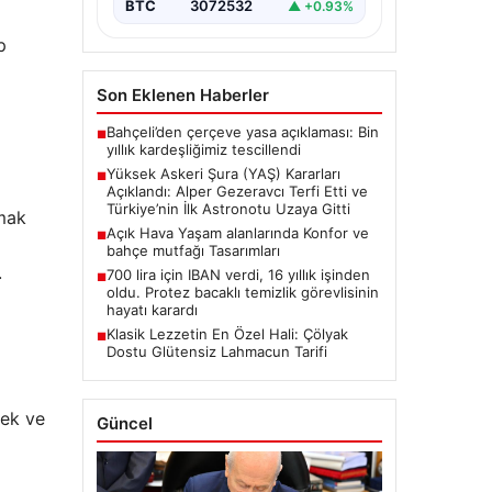
BTC
3072532
▲ +0.93%
oluşturan Yüksek Askeri Şura
(YAŞ) toplantısı,…
p
Son Eklenen Haberler
Bahçeli’den çerçeve yasa açıklaması: Bin
■
yıllık kardeşliğimiz tescillendi
Yüksek Askeri Şura (YAŞ) Kararları
■
Açıklandı: Alper Gezeravcı Terfi Etti ve
Türkiye’nin İlk Astronotu Uzaya Gitti
rmak
Açık Hava Yaşam alanlarında Konfor ve
■
bahçe mutfağı Tasarımları
.
700 lira için IBAN verdi, 16 yıllık işinden
■
oldu. Protez bacaklı temizlik görevlisinin
hayatı karardı
Klasik Lezzetin En Özel Hali: Çölyak
■
Dostu Glütensiz Lahmacun Tarifi
mek ve
Güncel