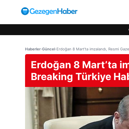
Haberler
›
Güncel
›
Erdoğan 8 Mart’ta imzalandı, Resmi Gazet
Erdoğan 8 Mart’ta im
Breaking Türkiye Hab