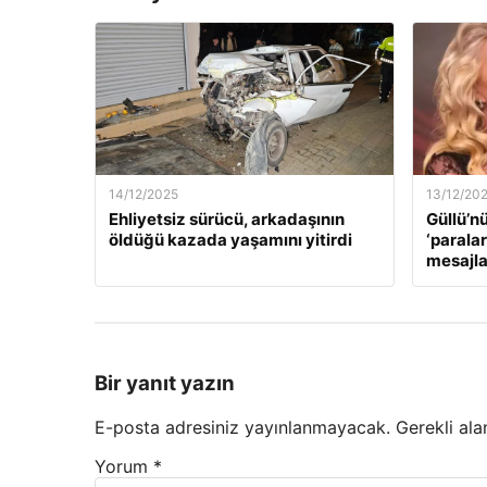
14/12/2025
13/12/20
Ehliyetsiz sürücü, arkadaşının
Güllü’n
öldüğü kazada yaşamını yitirdi
‘paralar
mesajla
Bir yanıt yazın
E-posta adresiniz yayınlanmayacak.
Gerekli ala
Yorum
*