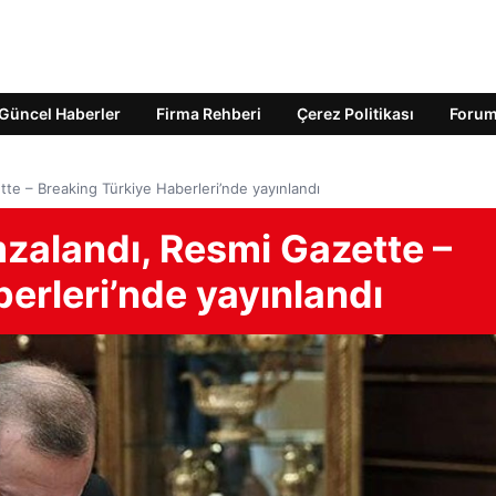
Güncel Haberler
Firma Rehberi
Çerez Politikası
Foru
te – Breaking Türkiye Haberleri’nde yayınlandı
zalandı, Resmi Gazette –
erleri’nde yayınlandı