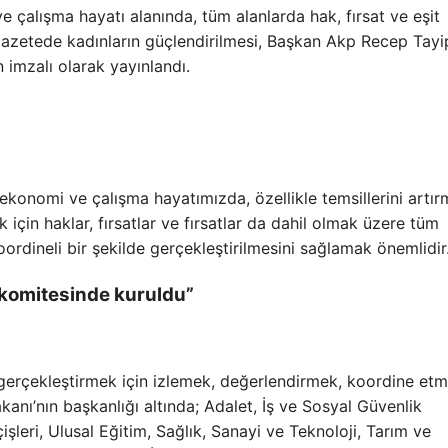
ve çalışma hayatı alanında, tüm alanlarda hak, fırsat ve eşit
mi gazetede kadınların güçlendirilmesi, Başkan Akp Recep Tayi
 imzalı olarak yayınlandı.
t, ekonomi ve çalışma hayatımızda, özellikle temsillerini artı
k için haklar, fırsatlar ve fırsatlar da dahil olmak üzere tüm
koordineli bir şekilde gerçekleştirilmesini sağlamak önemlidir
 komitesinde kuruldu”
ni gerçekleştirmek için izlemek, değerlendirmek, koordine et
kanı’nın başkanlığı altında; Adalet, İş ve Sosyal Güvenlik
çişleri, Ulusal Eğitim, Sağlık, Sanayi ve Teknoloji, Tarım ve