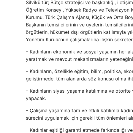
Silvikültür; Bütçe stratejisi ve başkanlığı, iletiş
Öğretim Konseyi, Yüksek Radyo ve Televizyon Kons
Kurumu, Türk Çalışma Ajansı, Küçük ve Orta Boyut
Başkanın temsilcilerinin ve üyelerin temsilcilerin
örgütlerin, hükümet dışı örgütlerin katılımıyla 
Yönetim Kurulu’nun çalışmalarına ilişkin sekreter
– Kadınların ekonomik ve sosyal yaşamın her al
yaratmak ve mevcut mekanizmaların yeteneğini 
– Kadınların, özellikle eğitim, bilim, politika, e
geliştirmede, tüm alanlarda söz konusu olma ihtiy
– Kadınların siyasi yaşama katılımına ve otorite
yapacak.
– Çalışma yaşamına tam ve etkili katılımla kadın
sürecini uygulamak için gerekli tüm önlemleri alm
– Kadınlar eşitliği garanti etmede farkındalığı v