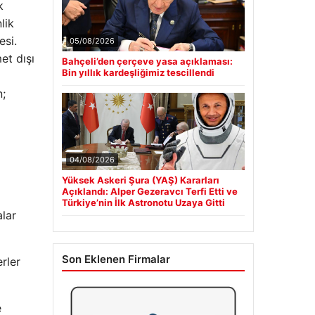
k
lik
esi.
05/08/2026
et dışı
Bahçeli’den çerçeve yasa açıklaması:
Bin yıllık kardeşliğimiz tescillendi
n;
04/08/2026
Yüksek Askeri Şura (YAŞ) Kararları
Açıklandı: Alper Gezeravcı Terfi Etti ve
Türkiye’nin İlk Astronotu Uzaya Gitti
alar
Son Eklenen Firmalar
rler
e