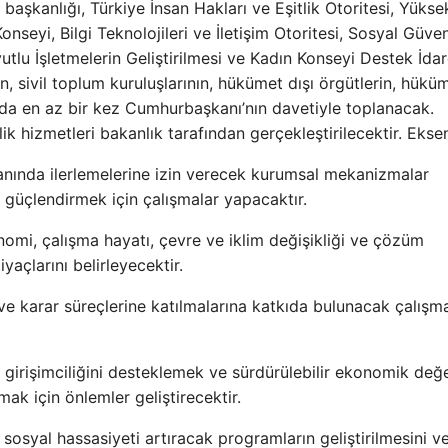
im başkanlığı, Türkiye İnsan Hakları ve Eşitlik Otoritesi, Yükse
eyi, Bilgi Teknolojileri ve İletişim Otoritesi, Sosyal Güven
lu İşletmelerin Geliştirilmesi ve Kadın Konseyi Destek İdar
in, sivil toplum kuruluşlarının, hükümet dışı örgütlerin, hüküm
yılda en az bir kez Cumhurbaşkanı’nın davetiyle toplanacak.
lik hizmetleri bakanlık tarafından gerçekleştirilecektir. Ekse
anında ilerlemelerine izin verecek kurumsal mekanizmalar
güçlendirmek için çalışmalar yapacaktır.
konomi, çalışma hayatı, çevre ve iklim değişikliği ve çözüm
açlarını belirleyecektir.
 ve karar süreçlerine katılmalarına katkıda bulunacak çalışm
 girişimciliğini desteklemek ve sürdürülebilir ekonomik değe
ak için önlemler geliştirecektir.
e sosyal hassasiyeti artıracak programların geliştirilmesini v