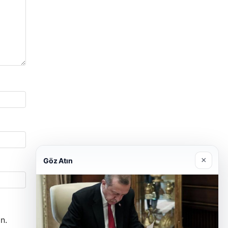
×
Göz Atın
n.