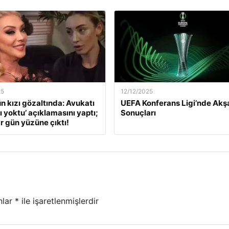
25
12/12/2025
ün kızı gözaltında: Avukatı
UEFA Konferans Ligi’nde Ak
ı yoktu’ açıklamasını yaptı;
Sonuçları
r gün yüzüne çıktı!
nlar
*
ile işaretlenmişlerdir