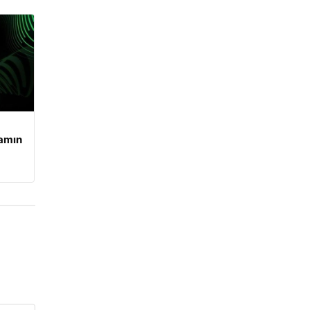
şamın