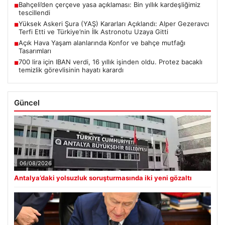
Terfi Etti ve Türkiye’nin İlk Astronotu Uzaya Gitti
Açık Hava Yaşam alanlarında Konfor ve bahçe mutfağı
■
Tasarımları
700 lira için IBAN verdi, 16 yıllık işinden oldu. Protez bacaklı
■
temizlik görevlisinin hayatı karardı
Güncel
06/08/2026
Antalya’daki yolsuzluk soruşturmasında iki yeni gözaltı
05/08/2026
Bahçeli’den çerçeve yasa açıklaması: Bin yıllık kardeşliğimiz