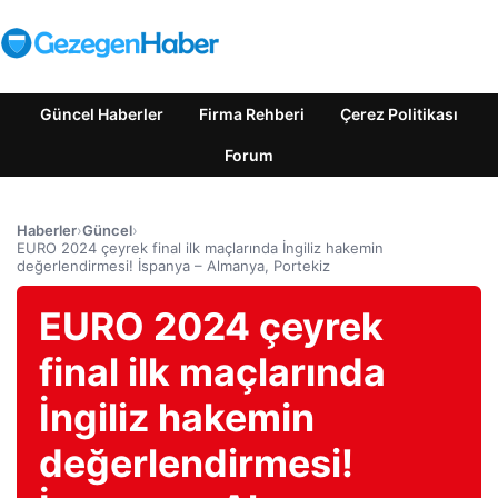
Güncel Haberler
Firma Rehberi
Çerez Politikası
Forum
Haberler
›
Güncel
›
EURO 2024 çeyrek final ilk maçlarında İngiliz hakemin
değerlendirmesi! İspanya – Almanya, Portekiz
EURO 2024 çeyrek
final ilk maçlarında
İngiliz hakemin
değerlendirmesi!