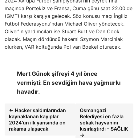
2024 Avrupa Futbol Şampiyonası'nın çeyrek final
maçında Portekiz ve Fransa, Cuma günü saat 22.00'de
(GMT) karşı karşıya gelecek. Söz konusu maçı İngiliz
Futbol Federasyonu'ndan Michael Oliver yönetecek.
Oliver'ın yardımcıları ise Stuart Burt ve Dan Cook
olacak. Maçın dördüncü hakemi Szymon Marciniak
olurken, VAR koltuğunda Pol van Boekel oturacak.
Mert Günok şifreyi 4 yıl önce
vermişti: En sevdiğim hava yağmurlu
havadır.
← Hacker saldırılarından
Osmangazi
kaynaklanan kayıplar
Belediyesi en fazla
2024'ün ilk yarısında on
sokak hayvanını
rakama ulaşacak
kısırlaştırdı – SAĞLIK
→