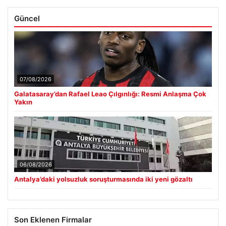
Açık Hava Yaşam alanlarında Konfor ve bahçe mutfağı
■
Tasarımları
Güncel
07/08/2026
Galatasaray’dan Rafael Leao Çılgınlığı: Resmi Anlaşma Çok
Yakın
06/08/2026
Antalya’daki yolsuzluk soruşturmasında iki yeni gözaltı