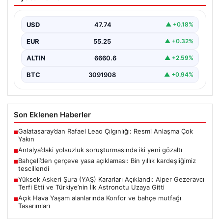
05.08.2026
Bahçeli’den çerçeve yasa açıklaması:
Piyasa Verileri
Bin yıllık kardeşliğimiz tescillendi
{“title”: “Bahçeli’den Çerçeve Yasa Açıklaması: Bin Yıllık
Kardeşliğimiz Resmen Tescillendi”, “content”: “ Milliyetçi
USD
47.74
▲ +0.18%
Hareket…
EUR
55.25
▲ +0.32%
ALTIN
6660.6
▲ +2.59%
BTC
3091908
▲ +0.94%
Son Eklenen Haberler
Galatasaray’dan Rafael Leao Çılgınlığı: Resmi Anlaşma Çok
■
Yakın
Antalya’daki yolsuzluk soruşturmasında iki yeni gözaltı
■
Bahçeli’den çerçeve yasa açıklaması: Bin yıllık kardeşliğimiz
■
tescillendi
Yüksek Askeri Şura (YAŞ) Kararları Açıklandı: Alper Gezeravcı
■
Terfi Etti ve Türkiye’nin İlk Astronotu Uzaya Gitti