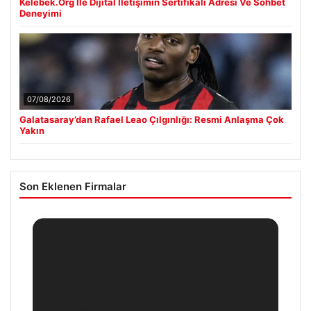
Kelebek.Org İle Dijital İletişimin Sertifikalı Adresi Ve Sohbet
Deneyimi
07/08/2026
Galatasaray’dan Rafael Leao Çılgınlığı: Resmi Anlaşma Çok
Yakın
Son Eklenen Firmalar