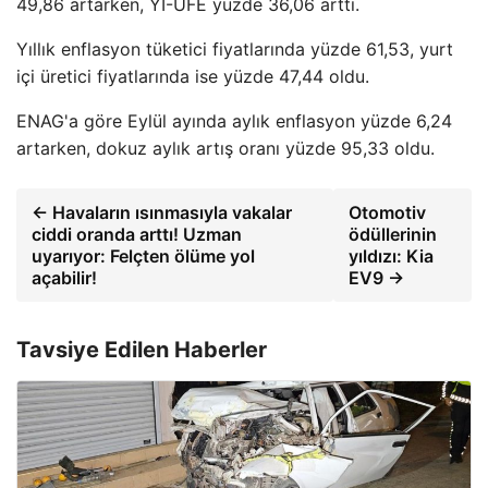
49,86 artarken, Yİ-ÜFE yüzde 36,06 arttı.
Yıllık enflasyon tüketici fiyatlarında yüzde 61,53, yurt
içi üretici fiyatlarında ise yüzde 47,44 oldu.
ENAG'a göre Eylül ayında aylık enflasyon yüzde 6,24
artarken, dokuz aylık artış oranı yüzde 95,33 oldu.
← Havaların ısınmasıyla vakalar
Otomotiv
ciddi oranda arttı! Uzman
ödüllerinin
uyarıyor: Felçten ölüme yol
yıldızı: Kia
açabilir!
EV9 →
Tavsiye Edilen Haberler