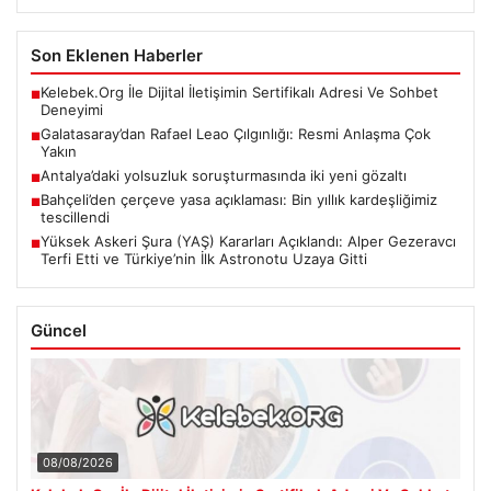
Son Eklenen Haberler
Kelebek.Org İle Dijital İletişimin Sertifikalı Adresi Ve Sohbet
■
Deneyimi
Galatasaray’dan Rafael Leao Çılgınlığı: Resmi Anlaşma Çok
■
Yakın
Antalya’daki yolsuzluk soruşturmasında iki yeni gözaltı
■
Bahçeli’den çerçeve yasa açıklaması: Bin yıllık kardeşliğimiz
■
tescillendi
Yüksek Askeri Şura (YAŞ) Kararları Açıklandı: Alper Gezeravcı
■
Terfi Etti ve Türkiye’nin İlk Astronotu Uzaya Gitti
Güncel
08/08/2026