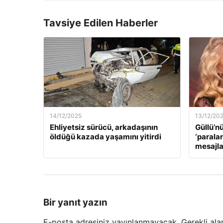
Tavsiye Edilen Haberler
14/12/2025
13/12/20
Ehliyetsiz sürücü, arkadaşının
Güllü’n
öldüğü kazada yaşamını yitirdi
‘paralar
mesajla
Bir yanıt yazın
E-posta adresiniz yayınlanmayacak.
Gerekli ala