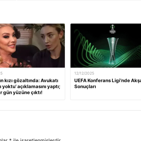
25
12/12/2025
ün kızı gözaltında: Avukatı
UEFA Konferans Ligi’nde Ak
ı yoktu’ açıklamasını yaptı;
Sonuçları
r gün yüzüne çıktı!
nlar
*
ile işaretlenmişlerdir