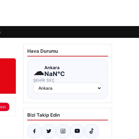
m
Hava Durumu
☁
Ankara
NaN°C
ŞEHIR SEÇ
rest
Bizi Takip Edin