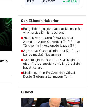
BTC
3072532
▲ +0.93%
oluşturan Yüksek Askeri Şura
(YAŞ) toplantısı,…
Son Eklenen Haberler
Bahçeli’den çerçeve yasa açıklaması: Bin
■
yıllık kardeşliğimiz tescillendi
Yüksek Askeri Şura (YAŞ) Kararları
■
Açıklandı: Alper Gezeravcı Terfi Etti ve
Türkiye’nin İlk Astronotu Uzaya Gitti
Açık Hava Yaşam alanlarında Konfor ve
■
bahçe mutfağı Tasarımları
700 lira için IBAN verdi, 16 yıllık işinden
şamın
■
oldu. Protez bacaklı temizlik görevlisinin
hayatı karardı
Klasik Lezzetin En Özel Hali: Çölyak
■
Dostu Glütensiz Lahmacun Tarifi
Güncel