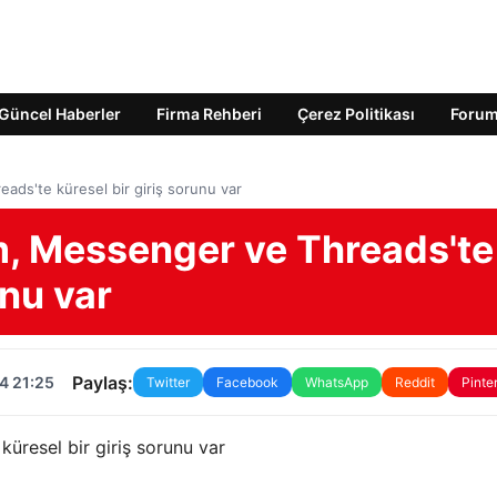
Güncel Haberler
Firma Rehberi
Çerez Politikası
Foru
ds'te küresel bir giriş sorunu var
, Messenger ve Threads'te
unu var
Paylaş:
4 21:25
Twitter
Facebook
WhatsApp
Reddit
Pinte
üresel bir giriş sorunu var