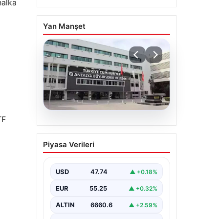
halka
Yan Manşet
TF
06.08.2026
Antalya’daki yolsuzluk
Piyasa Verileri
soruşturmasında iki yeni
gözaltı
USD
47.74
▲ +0.18%
EUR
55.25
▲ +0.32%
ALTIN
6660.6
▲ +2.59%