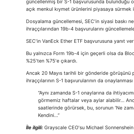
güncellenmiş bir S-1 başvurusunda bulunduğu ort
açık menkul kıymet ürünlerini piyasaya sürmek 
Dosyalama güncellemesi, SEC'in siyasi baskı ne
ihraççılarından 19b-4 başvurularını güncellemeler
SEC'in VanEck Ether ETF başvurusuna yanıt verm
Bu yalnızca Form 19b-4 için geçerli olsa da Bloo
%25'ten %75'e çıkardı.
Ancak 20 Mayıs tarihli bir gönderide görüşünü 
ihraççılarının S-1 başvurularının da onaylanmas
“Aynı zamanda S-1 onaylarına da ihtiyacımız
görmemiz haftalar veya aylar alabilir… Anc
saatlerinde görürsek, bu, sorunun 'Ne zam
Kendini…”
İle ilgili:
Grayscale CEO'su Michael Sonnenshein i