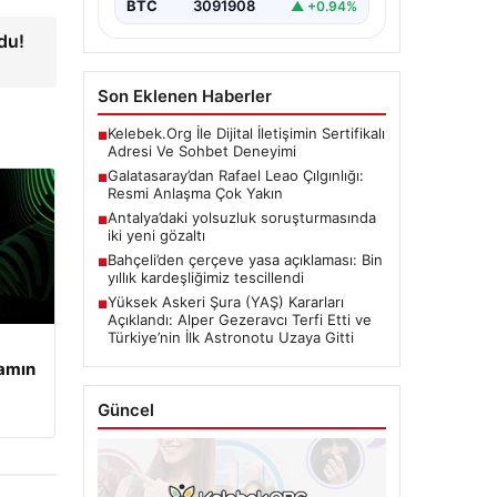
BTC
3091908
▲ +0.94%
du!
Son Eklenen Haberler
Kelebek.Org İle Dijital İletişimin Sertifikalı
■
Adresi Ve Sohbet Deneyimi
Galatasaray’dan Rafael Leao Çılgınlığı:
■
Resmi Anlaşma Çok Yakın
Antalya’daki yolsuzluk soruşturmasında
■
iki yeni gözaltı
Bahçeli’den çerçeve yasa açıklaması: Bin
■
yıllık kardeşliğimiz tescillendi
Yüksek Askeri Şura (YAŞ) Kararları
■
Açıklandı: Alper Gezeravcı Terfi Etti ve
Türkiye’nin İlk Astronotu Uzaya Gitti
şamın
Güncel