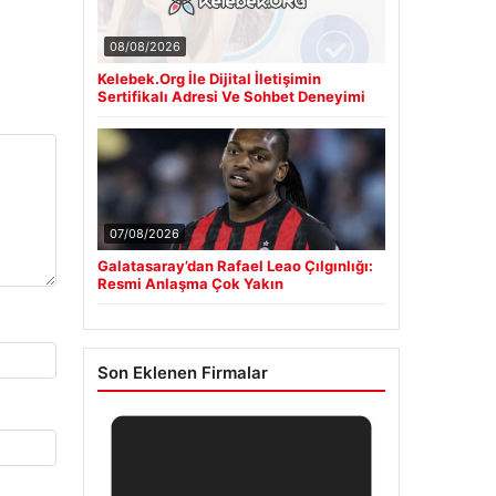
08/08/2026
Kelebek.Org İle Dijital İletişimin
Sertifikalı Adresi Ve Sohbet Deneyimi
07/08/2026
Galatasaray’dan Rafael Leao Çılgınlığı:
Resmi Anlaşma Çok Yakın
Son Eklenen Firmalar