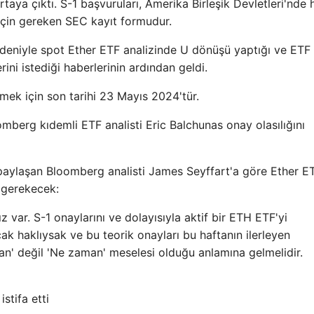
aya çıktı. S-1 başvuruları, Amerika Birleşik Devletleri'nde 
için gereken SEC kayıt formudur.
deniyle spot Ether ETF analizinde U dönüşü yaptığı ve ETF
ini istediği haberlerinin ardından geldi.
ek için son tarihi 23 Mayıs 2024'tür.
mberg kıdemli ETF analisti Eric Balchunas onay olasılığını
paylaşan Bloomberg analisti James Seyffart'a göre Ether E
ı gerekecek:
 var. S-1 onaylarını ve dolayısıyla aktif bir ETH ETF'yi
ak haklıysak ve bu teorik onayları bu haftanın ilerleyen
an' değil 'Ne zaman' meselesi olduğu anlamına gelmelidir.
stifa etti