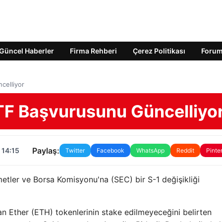
Güncel Haberler
Firma Rehberi
Çerez Politikası
Foru
celliyor
ETF Başvurusunu Güncelliyo
Paylaş:
 14:15
Twitter
Facebook
WhatsApp
Reddit
Pinte
metler ve Borsa Komisyonu'na (SEC) bir S-1 değişikliği
ran Ether (ETH) tokenlerinin stake edilmeyeceğini belirten