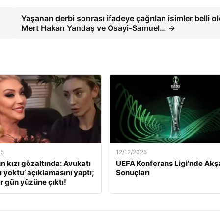
Yaşanan derbi sonrası ifadeye çağrılan isimler belli ol
Mert Hakan Yandaş ve Osayi-Samuel… →
25
12/12/2025
ün kızı gözaltında: Avukatı
UEFA Konferans Ligi’nde Ak
ı yoktu’ açıklamasını yaptı;
Sonuçları
r gün yüzüne çıktı!