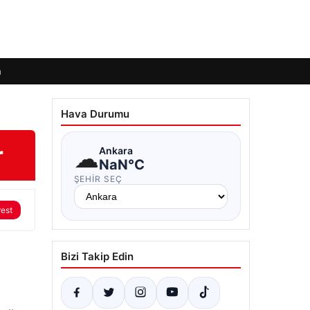
m
Hava Durumu
r
☁
Ankara
NaN°C
ŞEHIR SEÇ
rest
Bizi Takip Edin