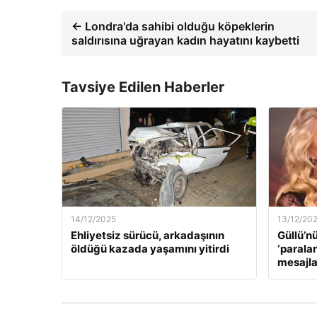
← Londra'da sahibi olduğu köpeklerin
saldırısına uğrayan kadın hayatını kaybetti
Tavsiye Edilen Haberler
14/12/2025
13/12/20
Ehliyetsiz sürücü, arkadaşının
Güllü’n
öldüğü kazada yaşamını yitirdi
‘paralar
mesajla