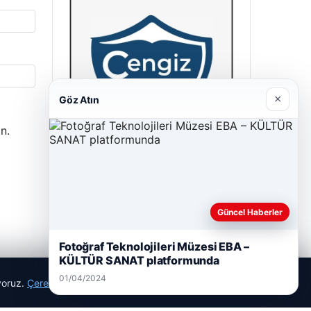
×
Göz Atın
n.
Cengiz Sigorta
23/06/2026
Güncel Haberler
Fotoğraf Teknolojileri Müzesi EBA –
KÜLTÜR SANAT platformunda
01/04/2024
ıyoruz.
Çerez Politikamız
Reddet
Kabul Et