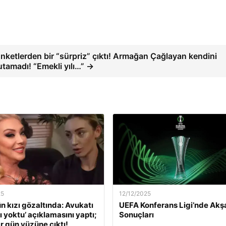
nketlerden bir “sürpriz” çıktı! Armağan Çağlayan kendini
utamadı! “Emekli yılı…” →
25
12/12/2025
ün kızı gözaltında: Avukatı
UEFA Konferans Ligi’nde Ak
ı yoktu’ açıklamasını yaptı;
Sonuçları
r gün yüzüne çıktı!