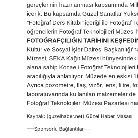
gereçlerinin hazırlanması kapsamında Milli 
içerik. Bu kapsamda Güzel Sanatlar Yüksek
“Fotoğraf Ders Kitabı” içeriği ile Fotoğra
öğrencilerin Fotoğraf Teknolojileri Müzesi h
FOTOĞRAFÇILIĞIN TARİHİNİ KEŞFEDİ
Kültür ve Sosyal İşler Dairesi Başkanlığı'na
Müzesi, SEKA Kağıt Müzesi bünyesindeki 
alana sahip Kocaeli Fotoğraf Teknolojileri
aracılığıyla anlatılıyor. Müzede en eskisi 
Ayrıca pozometre, flaş, vizör, lens, filtre, fo
laboratuvarında kullanılan malzemeler de bu
Fotoğraf Teknolojileri Müzesi Pazartesi hari
Kaynak: (guzelhaber.net) Güzel Haber Masası
—–Sponsorlu Bağlantılar—–