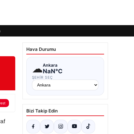
m
Hava Durumu
☁
Ankara
NaN°C
ŞEHIR SEÇ
rest
Bizi Takip Edin
af