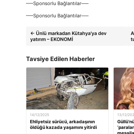
—–Sponsorlu Bağlantılar—–
—–Sponsorlu Bağlantılar—–
← Ünlü markadan Kütahya'ya dev
A
yatırım – EKONOMİ
t
Tavsiye Edilen Haberler
14/12/2025
13/12/20
Ehliyetsiz sürücü, arkadaşının
Güllü’n
öldüğü kazada yaşamını yitirdi
‘paralar
mesajla