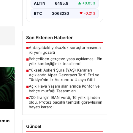
Resmen Tescillendi”, “content”: “
ALTIN
6495.8
▲ +0.05%
Milliyetçi Hareket…
BTC
3063230
▼ -0.21%
Son Eklenen Haberler
Antalya’daki yolsuzluk soruşturmasında
■
iki yeni gözaltı
Bahçeli’den çerçeve yasa açıklaması: Bin
■
yıllık kardeşliğimiz tescillendi
Yüksek Askeri Şura (YAŞ) Kararları
■
Açıklandı: Alper Gezeravcı Terfi Etti ve
Türkiye’nin İlk Astronotu Uzaya Gitti
Açık Hava Yaşam alanlarında Konfor ve
■
bahçe mutfağı Tasarımları
700 lira için IBAN verdi, 16 yıllık işinden
■
oldu. Protez bacaklı temizlik görevlisinin
hayatı karardı
şamın
Güncel