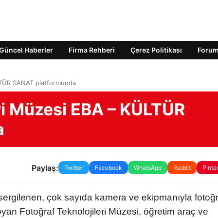
Güncel Haberler
Firma Rehberi
Çerez Politikası
Foru
ÜLTÜR SANAT platformunda
eri Müzesi EBA – KÜLTÜR
a
Paylaş:
Twitter
Facebook
WhatsApp
Reddit
Pinte
sergilenen, çok sayıda kamera ve ekipmanıyla fotoğr
yan Fotoğraf Teknolojileri Müzesi, öğretim araç ve