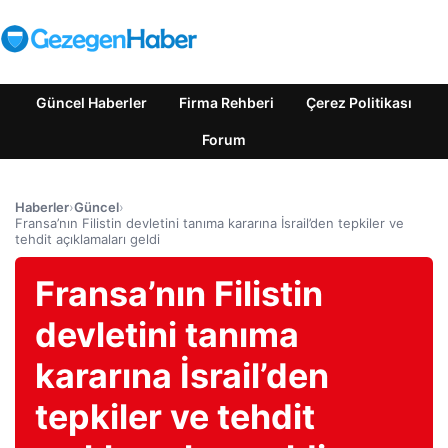
Güncel Haberler
Firma Rehberi
Çerez Politikası
Forum
Haberler
›
Güncel
›
Fransa’nın Filistin devletini tanıma kararına İsrail’den tepkiler ve
tehdit açıklamaları geldi
Fransa’nın Filistin
devletini tanıma
kararına İsrail’den
tepkiler ve tehdit