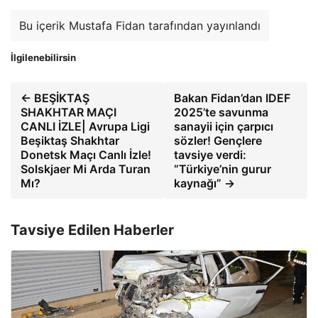
Bu içerik Mustafa Fidan tarafından yayınlandı
İlgilenebilirsin
← BEŞİKTAŞ
Bakan Fidan’dan IDEF
SHAKHTAR MAÇI
2025’te savunma
CANLI İZLE| Avrupa Ligi
sanayii için çarpıcı
Beşiktaş Shakhtar
sözler! Gençlere
Donetsk Maçı Canlı İzle!
tavsiye verdi:
Solskjaer Mi Arda Turan
“Türkiye’nin gurur
Mı?
kaynağı” →
Tavsiye Edilen Haberler