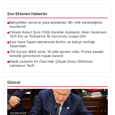
Son Eklenen Haberler
Bahçeli’den çerçeve yasa açıklaması: Bin yıllık kardeşliğimiz
■
tescillendi
Yüksek Askeri Şura (YAŞ) Kararları Açıklandı: Alper Gezeravcı
■
Terfi Etti ve Türkiye’nin İlk Astronotu Uzaya Gitti
Açık Hava Yaşam alanlarında Konfor ve bahçe mutfağı
■
Tasarımları
700 lira için IBAN verdi, 16 yıllık işinden oldu. Protez bacaklı
■
temizlik görevlisinin hayatı karardı
Klasik Lezzetin En Özel Hali: Çölyak Dostu Glütensiz
■
Lahmacun Tarifi
Güncel
05/08/2026