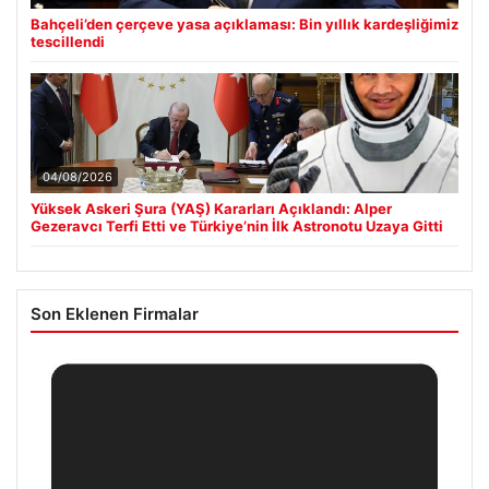
Bahçeli’den çerçeve yasa açıklaması: Bin yıllık kardeşliğimiz
tescillendi
04/08/2026
Yüksek Askeri Şura (YAŞ) Kararları Açıklandı: Alper
Gezeravcı Terfi Etti ve Türkiye’nin İlk Astronotu Uzaya Gitti
Son Eklenen Firmalar